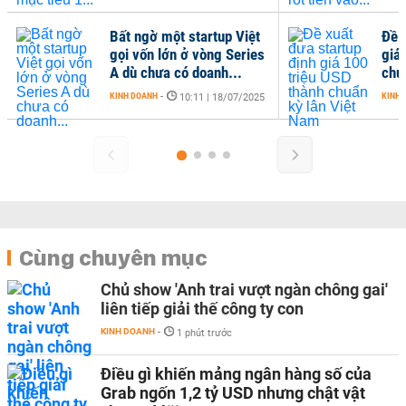
Bất ngờ một startup Việt
Đề 
gọi vốn lớn ở vòng Series
giá
A dù chưa có doanh...
chu
KINH DOANH
-
KINH 
10:11 | 18/07/2025
Cùng chuyên mục
Chủ show 'Anh trai vượt ngàn chông gai'
liên tiếp giải thế công ty con
KINH DOANH
-
1 phút trước
Điều gì khiến mảng ngân hàng số của
Grab ngốn 1,2 tỷ USD nhưng chật vật