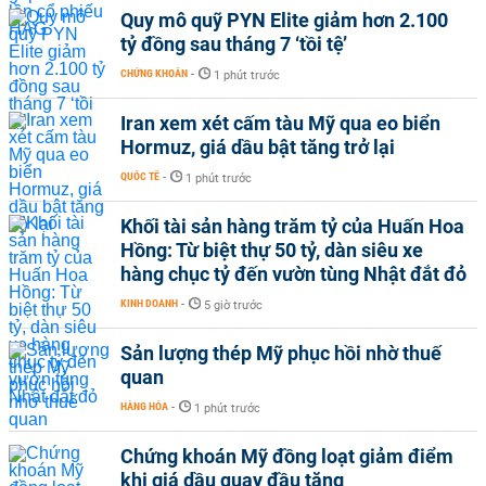
Quy mô quỹ PYN Elite giảm hơn 2.100
tỷ đồng sau tháng 7 ‘tồi tệ’
CHỨNG KHOÁN
-
1 phút trước
Iran xem xét cấm tàu Mỹ qua eo biển
Hormuz, giá dầu bật tăng trở lại
QUỐC TẾ
-
1 phút trước
Khối tài sản hàng trăm tỷ của Huấn Hoa
Hồng: Từ biệt thự 50 tỷ, dàn siêu xe
hàng chục tỷ đến vườn tùng Nhật đắt đỏ
KINH DOANH
-
5 giờ trước
Sản lượng thép Mỹ phục hồi nhờ thuế
quan
HÀNG HÓA
-
1 phút trước
Chứng khoán Mỹ đồng loạt giảm điểm
khi giá dầu quay đầu tăng