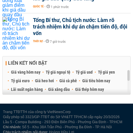
QUỐC TẾ
-
1 phút trước
Tổng Bí thư, Chủ tịch nước: Làm rõ
trách nhiệm khi dự án chậm tiến độ, đội
vốn
THỜI SỰ
-
7 giờ trước
LIÊN KẾT NỔI BẬT
Giá vàng hôm nay
Tỷ giá ngoại tệ
Tỷ giá usd
Tỷ giá yen
Tỷ giá euro
Giá heo hơi
Giá cà phê
Giá tiêu hôm nay
Lãi suất ngân hàng
Giá xăng dầu
Giá thép hôm nay
Giá sầu riêng
Giá thịt heo
Giá gạo
Giá cao su
Best Retail Brokers
Diễn đàn đầu tư Việt Nam 2026
Trang TTĐTTH của công ty VietNewsCorp
Giấy phép số 3323/GP-TTĐT do Sở VH&TT TP.HCM cấp ngày 20/3/2026
Lầu 5 - Compa Building - 293 Điện Biên Phủ - Phường Gia Định - TP.HCM
Chi nhánh:
Số 5 - Khu 38A Trần Phú - Phường Ba Đình - TP. Hà Nội
Chịu trách nhiệm nội dung:
Hoàng Hữu Lợi