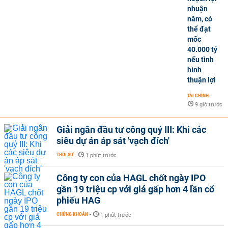
nhuận
năm, có
thể đạt
mốc
40.000 tỷ
nếu tình
hình
thuận lợi
TÀI CHÍNH
-
9 giờ trước
Giải ngân đầu tư công quý III: Khi các
siêu dự án áp sát 'vạch đích'
THỜI SỰ
-
1 phút trước
Công ty con của HAGL chốt ngày IPO
gần 19 triệu cp với giá gấp hơn 4 lần cổ
phiếu HAG
CHỨNG KHOÁN
-
1 phút trước