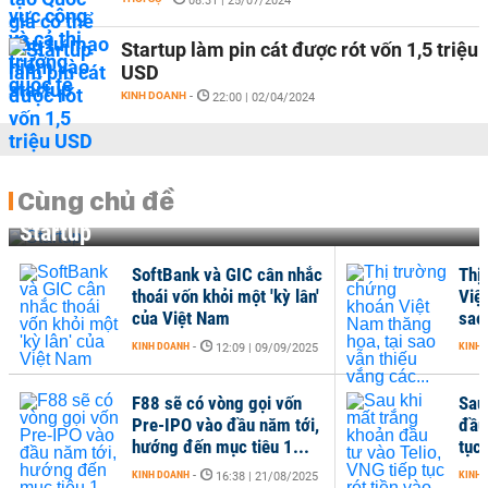
08:31 | 25/07/2024
Startup làm pin cát được rót vốn 1,5 triệu
USD
KINH DOANH
-
22:00 | 02/04/2024
Cùng chủ đề
Startup
SoftBank và GIC cân nhắc
Thị
thoái vốn khỏi một 'kỳ lân'
Việ
của Việt Nam
sao
KINH DOANH
-
KINH 
12:09 | 09/09/2025
F88 sẽ có vòng gọi vốn
Sau
Pre-IPO vào đầu năm tới,
đầu 
hướng đến mục tiêu 1...
tục 
KINH DOANH
-
KINH 
16:38 | 21/08/2025