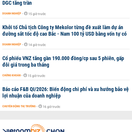
DGC tăng trần
DOANH NGHIỆP
-
15 giờ trước
Khởi tố Chủ tịch Công ty Mekolor từng đề xuất làm dự án
đường sắt tốc độ cao Bắc - Nam 100 tỷ USD bằng vốn tự có
DOANH NGHIỆP
-
14 giờ trước
Cổ phiếu VNZ tăng gần 190.000 đồng/cp sau 5 phiên, gấp
đôi giá trong ba tháng
CHỨNG KHOÁN
-
15 giờ trước
Báo cáo F&B QI/2026: Biến động chi phí và xu hướng bảo vệ
lợi nhuận của doanh nghiệp
CHUYỂN ĐỘNG THỊ TRƯỜNG
-
16 giờ trước