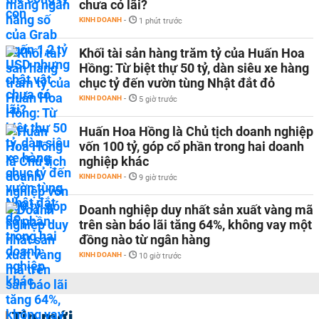
chưa có lãi?
KINH DOANH
-
1 phút trước
Khối tài sản hàng trăm tỷ của Huấn Hoa
Hồng: Từ biệt thự 50 tỷ, dàn siêu xe hàng
chục tỷ đến vườn tùng Nhật đắt đỏ
KINH DOANH
-
5 giờ trước
Huấn Hoa Hồng là Chủ tịch doanh nghiệp
vốn 100 tỷ, góp cổ phần trong hai doanh
nghiệp khác
KINH DOANH
-
9 giờ trước
Doanh nghiệp duy nhất sản xuất vàng mã
trên sàn báo lãi tăng 64%, không vay một
đồng nào từ ngân hàng
KINH DOANH
-
10 giờ trước
Tin mới