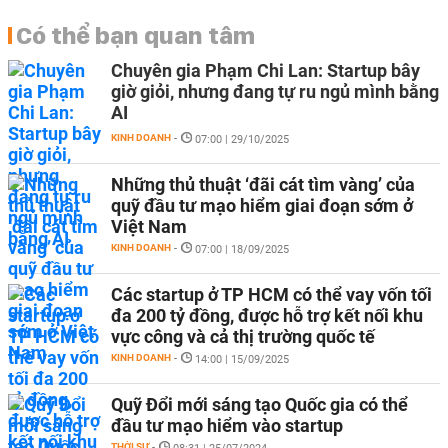
Có thể bạn quan tâm
Chuyên gia Phạm Chi Lan: Startup bây
giờ giỏi, nhưng đang tự ru ngủ mình bằng
AI
KINH DOANH
-
07:00 | 29/10/2025
Những thủ thuật ‘đãi cát tìm vàng’ của
quỹ đầu tư mạo hiểm giai đoạn sớm ở
Việt Nam
KINH DOANH
-
07:00 | 18/09/2025
Các startup ở TP HCM có thể vay vốn tối
đa 200 tỷ đồng, được hỗ trợ kết nối khu
vực công và cả thị trường quốc tế
KINH DOANH
-
14:00 | 15/09/2025
Quỹ Đổi mới sáng tạo Quốc gia có thể
đầu tư mạo hiểm vào startup
THỜI SỰ
-