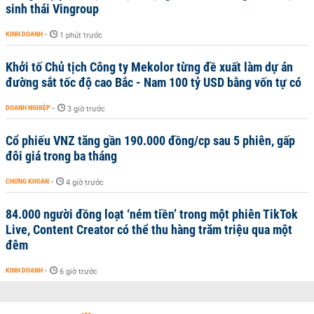
sinh thái Vingroup
KINH DOANH
-
1 phút trước
Khởi tố Chủ tịch Công ty Mekolor từng đề xuất làm dự án
đường sắt tốc độ cao Bắc - Nam 100 tỷ USD bằng vốn tự có
DOANH NGHIỆP
-
3 giờ trước
Cổ phiếu VNZ tăng gần 190.000 đồng/cp sau 5 phiên, gấp
đôi giá trong ba tháng
CHỨNG KHOÁN
-
4 giờ trước
84.000 người đồng loạt ‘ném tiền’ trong một phiên TikTok
Live, Content Creator có thể thu hàng trăm triệu qua một
đêm
KINH DOANH
-
6 giờ trước