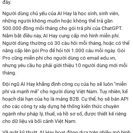
đây.
Người dùng chủ yếu của AI Hay là học sinh, sinh viên,
những người không muốn hoặc không thể trả gần
500.000 đồng mỗi tháng cho gói trả phí của ChatGPT.
Nắm bắt điều này, AI Hay cung cấp mô hình miễn phí.
Người dùng thường có 30 câu hỏi mỗi tháng, hoặc có thể
nâng cấp lên gói Pro để hỏi tới 1.000 câu mỗi ngày. Gói
Pro cũng miễn phí cho người dùng có email edu.vn,
nhưng yêu cầu họ phải giới thiệu 10 người dùng mới mỗi
tháng.
Đội ngũ AI Hay khẳng định công cụ của họ sẽ luôn "miễn
phí và mạnh mẽ" cho người dùng Việt Nam. Tuy nhiên, kế
hoạch dài hạn của họ là mảng B2B. Cụ thể, họ sẽ bán API
cho các công ty xây dựng hệ thống kiến thức chuyên
ngành như pháp lý, thuế, và hồ sơ số, được thiết kế riêng
cho dữ liệu và bối cảnh Việt Nam.
Về mặt kỹ thuật, AI Hay hoạt động dựa trên nhiều mô hình