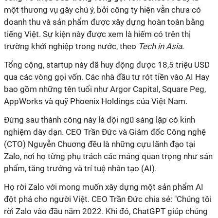
một thương vụ gây chú ý, bởi công ty hiện vẫn chưa có
doanh thu và sản phẩm được xây dựng hoàn toàn bằng
tiếng Việt. Sự kiện này được xem là hiếm có trên thị
trường khởi nghiệp trong nước, theo
Tech in Asia
.
Tổng cộng, startup này đã huy động được 18,5 triệu USD
qua các vòng gọi vốn. Các nhà đầu tư rót tiền vào AI Hay
bao gồm những tên tuổi như Argor Capital, Square Peg,
AppWorks và quỹ Phoenix Holdings của Việt Nam.
Đứng sau thành công này là đội ngũ sáng lập có kinh
nghiệm dày dạn. CEO Trần Đức và Giám đốc Công nghệ
(CTO) Nguyễn Chuơng đều là những cựu lãnh đạo tại
Zalo, nơi họ từng phụ trách các mảng quan trọng như sản
phẩm, tăng trưởng và trí tuệ nhân tạo (AI).
Họ rời Zalo với mong muốn xây dựng một sản phẩm AI
đột phá cho người Việt. CEO Trần Đức chia sẻ: "Chúng tôi
rời Zalo vào đầu năm 2022. Khi đó, ChatGPT giúp chúng