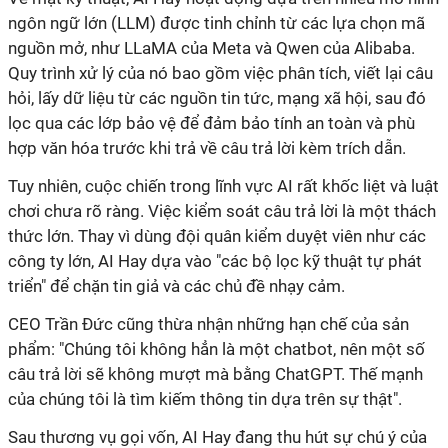
ngôn ngữ lớn (LLM) được tinh chỉnh từ các lựa chọn mã
nguồn mở, như LLaMA của Meta và Qwen của Alibaba.
Quy trình xử lý của nó bao gồm việc phân tích, viết lại câu
hỏi, lấy dữ liệu từ các nguồn tin tức, mạng xã hội, sau đó
lọc qua các lớp bảo vệ để đảm bảo tính an toàn và phù
hợp văn hóa trước khi trả về câu trả lời kèm trích dẫn.
Tuy nhiên, cuộc chiến trong lĩnh vực AI rất khốc liệt và luật
chơi chưa rõ ràng. Việc kiểm soát câu trả lời là một thách
thức lớn. Thay vì dùng đội quân kiểm duyệt viên như các
công ty lớn, AI Hay dựa vào "các bộ lọc kỹ thuật tự phát
triển" để chặn tin giả và các chủ đề nhạy cảm.
CEO Trần Đức cũng thừa nhận những hạn chế của sản
phẩm: "Chúng tôi không hẳn là một chatbot, nên một số
câu trả lời sẽ không mượt mà bằng ChatGPT. Thế mạnh
của chúng tôi là tìm kiếm thông tin dựa trên sự thật".
Sau thương vụ gọi vốn, AI Hay đang thu hút sự chú ý của