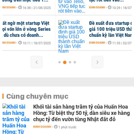
KINH DOANH
-
KINH
10:29 | 18/07/2025
Đề xuất đưa startup định
giá 100 triệu USD thành
chuẩn kỳ lân Việt Nam
KINH DOANH
-
11:35 | 02/07/2025
Cùng chuyên mục
Khối tài sản hàng trăm tỷ của Huấn Hoa
Hồng: Từ biệt thự 50 tỷ, dàn siêu xe hàng
chục tỷ đến vườn tùng Nhật đắt đỏ
KINH DOANH
-
1 phút trước