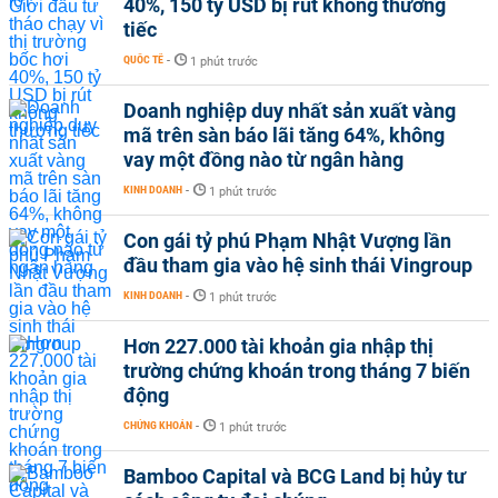
40%, 150 tỷ USD bị rút không thương
tiếc
QUỐC TẾ
-
1 phút trước
Doanh nghiệp duy nhất sản xuất vàng
mã trên sàn báo lãi tăng 64%, không
vay một đồng nào từ ngân hàng
KINH DOANH
-
1 phút trước
Con gái tỷ phú Phạm Nhật Vượng lần
đầu tham gia vào hệ sinh thái Vingroup
KINH DOANH
-
1 phút trước
Hơn 227.000 tài khoản gia nhập thị
trường chứng khoán trong tháng 7 biến
động
CHỨNG KHOÁN
-
1 phút trước
Bamboo Capital và BCG Land bị hủy tư