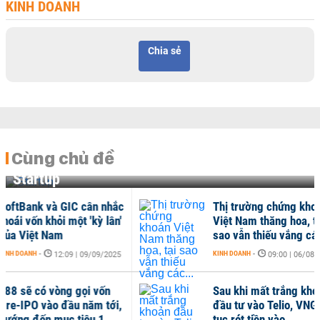
KINH DOANH
Chia sẻ
Cùng chủ đề
Startup
Thị trường chứng khoán
Nỗi
Việt Nam thăng hoa, tại
số 
sao vẫn thiếu vắng các...
toá
KINH DOANH
-
KINH
09:00 | 06/08/2025
Sau khi mất trắng khoản
Bất
đầu tư vào Telio, VNG tiếp
Exp
tục rót tiền vào...
kin