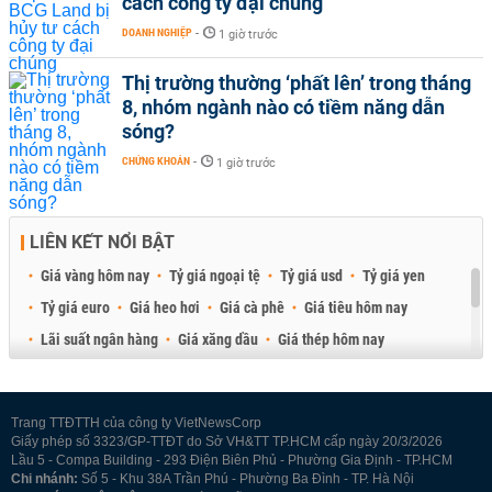
cách công ty đại chúng
DOANH NGHIỆP
-
1 giờ trước
Thị trường thường ‘phất lên’ trong tháng
8, nhóm ngành nào có tiềm năng dẫn
sóng?
CHỨNG KHOÁN
-
1 giờ trước
LIÊN KẾT NỔI BẬT
Giá vàng hôm nay
Tỷ giá ngoại tệ
Tỷ giá usd
Tỷ giá yen
Tỷ giá euro
Giá heo hơi
Giá cà phê
Giá tiêu hôm nay
Lãi suất ngân hàng
Giá xăng dầu
Giá thép hôm nay
Giá sầu riêng
Giá thịt heo
Giá gạo
Giá cao su
Best Retail Brokers
Diễn đàn đầu tư Việt Nam 2026
Trang TTĐTTH của công ty VietNewsCorp
Giấy phép số 3323/GP-TTĐT do Sở VH&TT TP.HCM cấp ngày 20/3/2026
Lầu 5 - Compa Building - 293 Điện Biên Phủ - Phường Gia Định - TP.HCM
Chi nhánh:
Số 5 - Khu 38A Trần Phú - Phường Ba Đình - TP. Hà Nội