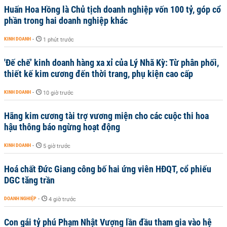
Huấn Hoa Hồng là Chủ tịch doanh nghiệp vốn 100 tỷ, góp cổ
phần trong hai doanh nghiệp khác
KINH DOANH
-
1 phút trước
'Đế chế’ kinh doanh hàng xa xỉ của Lý Nhã Kỳ: Từ phân phối,
thiết kế kim cương đến thời trang, phụ kiện cao cấp
KINH DOANH
-
10 giờ trước
Hãng kim cương tài trợ vương miện cho các cuộc thi hoa
hậu thông báo ngừng hoạt động
KINH DOANH
-
5 giờ trước
Hoá chất Đức Giang công bố hai ứng viên HĐQT, cổ phiếu
DGC tăng trần
DOANH NGHIỆP
-
4 giờ trước
Con gái tỷ phú Phạm Nhật Vượng lần đầu tham gia vào hệ