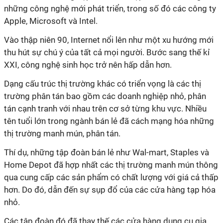
những công nghệ mới phát triển, trong số đó các công ty
Apple, Microsoft và Intel.
Vào thập niên 90, Internet nổi lên nh
ư
một xu h
ư
ớng mới
thu hút sự chú ý của tất cả mọi ng
ư
ời. B
ư
ớc sang thế
kỉ
XXI, công nghệ sinh học trở nên hấp dẫn hơn.
Dạng cấu trúc thị tr
ư
ờng khác có triển vọng là các thị
tr
ư
ờng phân tán bao gồm các doanh nghiệp nhỏ, phân
tán cạnh tranh với nhau trên cơ sở từng khu vực. Nhiều
tên tuổi lớn trong ngành bán lẻ đã cách mạng hóa những
thị trường manh mún, phân tán.
Thí dụ, những tập đoàn bán lẻ nh
ư
Wal-mart, Staples và
Home Depot đã hợp nhất các thị tr
ư
ờng manh mún thông
qua cung cấp các sản phẩm có chất l
ư
ợng với giá cả thấp
hơn. Do đó, dẫn đến sự sụp đổ của các cửa hàng tạp hóa
nhỏ.
Các tập đoàn đó đã thay thế các cửa hàng dụng cụ gia