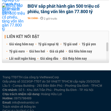
BIDV sắp phát hành gần 500 triệu cổ
phiếu, tăng vốn lên gần 77.800 tỷ
TÀI CHÍNH
-
2 giờ trước
LIÊN KẾT NỔI BẬT
Giá vàng hôm nay
Tỷ giá ngoại tệ
Tỷ giá usd
Tỷ giá yen
Tỷ giá euro
Giá heo hơi
Giá cà phê
Giá tiêu hôm nay
Lãi suất ngân hàng
Giá xăng dầu
Giá thép hôm nay
Giá sầu riêng
Giá thịt heo
Giá gạo
Giá cao su
Best Retail Brokers
Diễn đàn đầu tư Việt Nam 2026
Trang TTĐTTH của công ty VietNewsCorp
Giấy phép số 3323/GP-TTĐT do Sở VH&TT TP.HCM cấp ngày 20/3/2026
Lầu 5 - Compa Building - 293 Điện Biên Phủ - Phường Gia Định - TP.HCM
Chi nhánh:
Số 5 - Khu 38A Trần Phú - Phường Ba Đình - TP. Hà Nội
Chịu trách nhiệm nội dung:
Hoàng Hữu Lợi
Hotline:
0975798489
Email:
info@vietnambiz.vn
Trách nhiệm về thông tin