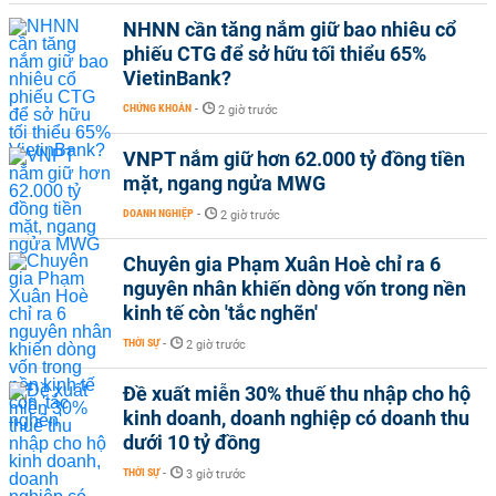
NHNN cần tăng nắm giữ bao nhiêu cổ
phiếu CTG để sở hữu tối thiểu 65%
VietinBank?
CHỨNG KHOÁN
-
2 giờ trước
VNPT nắm giữ hơn 62.000 tỷ đồng tiền
mặt, ngang ngửa MWG
DOANH NGHIỆP
-
2 giờ trước
Chuyên gia Phạm Xuân Hoè chỉ ra 6
nguyên nhân khiến dòng vốn trong nền
kinh tế còn 'tắc nghẽn'
THỜI SỰ
-
2 giờ trước
Đề xuất miễn 30% thuế thu nhập cho hộ
kinh doanh, doanh nghiệp có doanh thu
dưới 10 tỷ đồng
THỜI SỰ
-
3 giờ trước