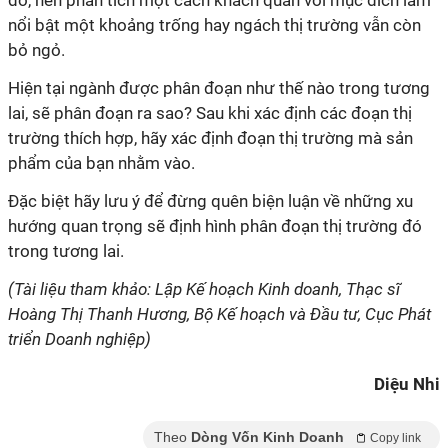
đó, nên phân tích một cách khách quan với mục đích làm
nổi bật một khoảng trống hay ngách thị tr
ư
ờng vẫn còn
bỏ ngỏ.
Hiện tại ngành đ
ư
ợc phân đoạn nh
ư
thế nào trong t
ư
ơng
lai, sẽ phân đoạn ra sao? Sau khi xác định các đoạn thị
tr
ư
ờng thích hợp, hãy xác định đoạn thị tr
ư
ờng mà sản
phẩm của bạn nhằm vào.
Đặc biệt hãy l
ư
u ý để đừng quên biện luận về những xu
h
ư
ớng quan trọng sẽ định hình phân đoạn thị tr
ư
ờng đó
trong t
ư
ơng lai.
(Tài liệu tham khảo: Lập Kế hoạch Kinh doanh, Thạc sĩ
Hoàng Thị Thanh Hương, Bộ Kế hoạch và Đầu tư, Cục Phát
triển Doanh nghiệp)
Diệu Nhi
Theo
Dòng Vốn Kinh Doanh
Copy link