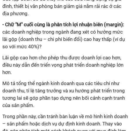
đình, thiết bị văn phòng bán giảm giá nằm rải rác ở các
địa ph
ư
ơng.
- Chữ "M" cuối cùng là phân tích lợi nhuận biên (margin):
các doanh nghiệp trong ngành đang xét có h
ư
ởng mức
lãi gộp (doanh thu – chi phí biến đổi) cao hay thấp (ví dụ
so với mức 40%)?
Lãi gộp cao hơn cho phép thu đ
ư
ợc doanh lợi cao hơn,
điều này dẫn đến triển vọng phát triển doanh nghiệp lớn
hơn.
Mô tả tổng thể ngành kinh doanh qua các tiêu chí nh
ư
doanh thu,
tỉ
lệ tăng tr
ư
ởng và xu h
ư
ớng phát triển trong
t
ư
ơng lai sẽ góp phần tạo dựng nên bối cảnh cạnh tranh
của sản phẩm.
Trong phần này, cần tránh bàn luận về mô hình kinh doanh
– sản phẩm hoặc dịch vụ dự định kinh doanh. Thay vào