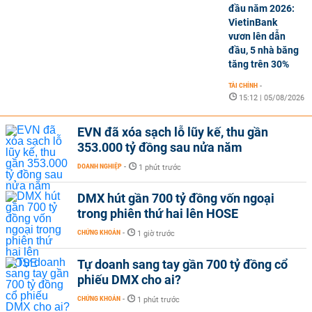
đầu năm 2026:
VietinBank
vươn lên dẫn
đầu, 5 nhà băng
tăng trên 30%
TÀI CHÍNH
-
15:12 | 05/08/2026
EVN đã xóa sạch lỗ lũy kế, thu gần
353.000 tỷ đồng sau nửa năm
DOANH NGHIỆP
-
1 phút trước
DMX hút gần 700 tỷ đồng vốn ngoại
trong phiên thứ hai lên HOSE
CHỨNG KHOÁN
-
1 giờ trước
Tự doanh sang tay gần 700 tỷ đồng cổ
phiếu DMX cho ai?
CHỨNG KHOÁN
-
1 phút trước