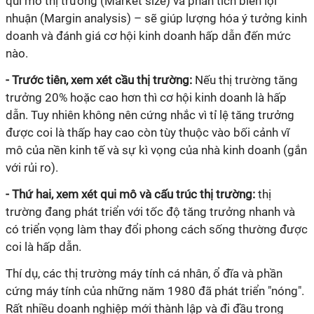
qui
mô thị tr
ư
ờng (Market size) và phân tích biên lợi
nhuận (Margin analysis) – sẽ giúp l
ư
ợng hóa ý t
ư
ởng kinh
doanh và đánh giá cơ hội kinh doanh hấp dẫn đến mức
nào.
- Tr
ư
ớc tiên, xem xét cầu thị tr
ư
ờng:
Nếu thị tr
ư
ờng tăng
tr
ư
ởng 20% hoặc cao hơn thì cơ hội kinh doanh là hấp
dẫn. Tuy nhiên không nên cứng nhắc vì
tỉ
lệ tăng tr
ư
ởng
đ
ư
ợc coi là thấp hay cao còn tùy thuộc vào bối cảnh vĩ
mô của nền kinh tế và sự
kì
vọng của nhà kinh doanh (gắn
với rủi ro).
- Thứ hai, xem xét
qui
mô và cấu trúc thị tr
ư
ờng:
thị
tr
ư
ờng đang phát triển với tốc độ tăng tr
ư
ởng nhanh và
có triển vọng làm thay đổi phong cách sống th
ư
ờng đ
ư
ợc
coi là hấp dẫn.
Thí dụ, các thị tr
ư
ờng máy tính cá nhân, ổ đĩa và phần
cứng máy tính của những năm 1980 đã phát triển "nóng".
Rất nhiều doanh nghiệp mới thành lập và đi đầu trong