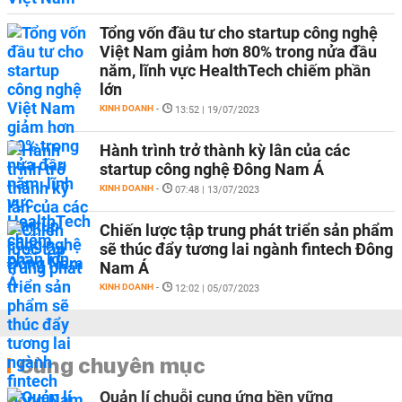
Tổng vốn đầu tư cho startup công nghệ
Việt Nam giảm hơn 80% trong nửa đầu
năm, lĩnh vực HealthTech chiếm phần
lớn
KINH DOANH
-
13:52 | 19/07/2023
Hành trình trở thành kỳ lân của các
startup công nghệ Đông Nam Á
KINH DOANH
-
07:48 | 13/07/2023
Chiến lược tập trung phát triển sản phẩm
sẽ thúc đẩy tương lai ngành fintech Đông
Nam Á
KINH DOANH
-
12:02 | 05/07/2023
Cùng chuyên mục
Quản lí chuỗi cung ứng bền vững