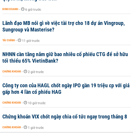
KINH DOANH
-
6 giờ trước
Lãnh đạo MB nói gì về việc tài trợ cho 18 dự án Vingroup,
Sungroup và Masterise?
TÀI CHÍNH
-
11 giờ trước
NHNN cần tăng nắm giữ bao nhiêu cổ phiếu CTG để sở hữu
tối thiểu 65% VietinBank?
CHỨNG KHOÁN
-
2 giờ trước
Công ty con của HAGL chốt ngày IPO gần 19 triệu cp với giá
gấp hơn 4 lần cổ phiếu HAG
CHỨNG KHOÁN
-
10 giờ trước
Chứng khoán VIX chốt ngày chia cổ tức ngay trong tháng 8
CHỨNG KHOÁN
-
1 giờ trước