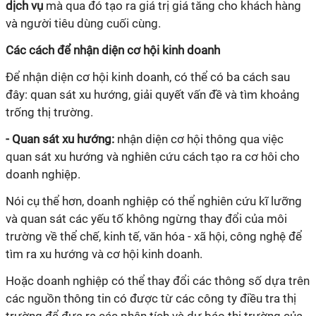
dịch vụ
mà qua đó tạo ra giá trị giá tăng cho khách hàng
và ng
ư
ời tiêu dùng cuối cùng.
Các cách để nhận diện cơ hội kinh doanh
Để nhận diện cơ hội kinh doanh, có thể có ba cách sau
đây: quan sát xu h
ư
ớng, giải quyết vấn đề và tìm khoảng
trống thị tr
ư
ờng.
- Quan sát xu h
ư
ớng:
nhận diện cơ hội thông qua việc
quan sát xu h
ư
ớng và nghiên cứu cách tạo ra cơ hôi cho
doanh nghiệp.
Nói cụ thể hơn, doanh nghiệp có thể nghiên cứu
kĩ
l
ư
ỡng
và quan sát các yếu tố không ngừng thay đổi của môi
tr
ư
ờng về thể chế, kinh tế, văn hóa - xã hội, công nghệ để
tìm ra xu h
ư
ớng và cơ hội kinh doanh.
Hoặc doanh nghiệp có thể thay đổi các thông số dựa trên
các nguồn thông tin có đ
ư
ợc từ các công ty điều tra thị