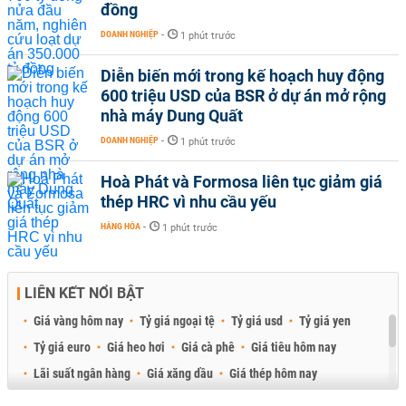
đồng
DOANH NGHIỆP
-
1 phút trước
Diễn biến mới trong kế hoạch huy động
600 triệu USD của BSR ở dự án mở rộng
nhà máy Dung Quất
DOANH NGHIỆP
-
1 phút trước
Hoà Phát và Formosa liên tục giảm giá
thép HRC vì nhu cầu yếu
HÀNG HÓA
-
1 phút trước
LIÊN KẾT NỔI BẬT
Giá vàng hôm nay
Tỷ giá ngoại tệ
Tỷ giá usd
Tỷ giá yen
Tỷ giá euro
Giá heo hơi
Giá cà phê
Giá tiêu hôm nay
Lãi suất ngân hàng
Giá xăng dầu
Giá thép hôm nay
Giá sầu riêng
Giá thịt heo
Giá gạo
Giá cao su