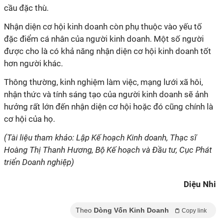
cầu đặc thù.
Nhận diện cơ hội kinh doanh còn phụ thuộc vào yếu tố
đặc điểm cá nhân của ng
ư
ời kinh doanh. Một số ng
ư
ời
đ
ư
ợc cho là có khả năng nhận diện cơ hội kinh doanh tốt
hơn ng
ư
ời khác.
Thông th
ư
ờng, kinh nghiệm làm việc, mạng l
ư
ới xã hôi,
nhận thức và tính sáng tạo của ng
ư
ời kinh doanh sẽ ảnh
h
ư
ởng rất lớn đến nhận diện cơ hội hoặc đó cũng chính là
cơ hội của họ.
(Tài liệu tham khảo: Lập Kế hoạch Kinh doanh, Thạc sĩ
Hoàng Thị Thanh Hương, Bộ Kế hoạch và Đầu tư, Cục Phát
triển Doanh nghiệp)
Diệu Nhi
Theo
Dòng Vốn Kinh Doanh
Copy link