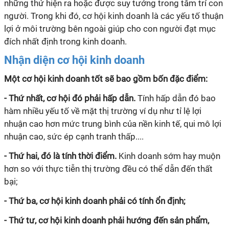
những thứ hiện ra hoặc đ
ư
ợc suy t
ư
ởng trong tâm trí con
ng
ư
ời. Trong khi đó, cơ hội kinh doanh là các yếu tố thuận
lợi ở môi tr
ư
ờng bên ngoài giúp cho con ng
ư
ời đạt mục
đích nhất định trong kinh doanh.
Nhận diện cơ hội kinh doanh
Một cơ hội kinh doanh tốt sẽ bao gồm bốn đặc điểm:
- Thứ nhất, cơ hội đó phải hấp dẫn.
Tính hấp dẫn đó bao
hàm nhiều yếu tố về mặt thị tr
ư
ờng ví dụ nh
ư
tỉ
lệ lợi
nhuận cao hơn mức trung bình của nền kinh tế, qui mô lợi
nhuận cao, sức ép cạnh tranh thấp....
- Thứ hai, đó là tính thời điểm.
Kinh doanh sớm hay muộn
hơn so với thực tiễn thị tr
ư
ờng đều có thể dẫn đến thất
bại;
- Thứ ba, cơ hội kinh doanh phải có tính ổn định;
- Thứ t
ư
, cơ hội kinh doanh phải h
ư
ớng đến sản phẩm,