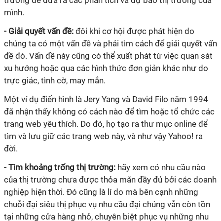
tr
ư
ờng để đ
ư
a ra các phân tích và dự báo thị tr
ư
ờng của
mình.
- Giải quyết vấn đề:
đôi khi cơ hội đ
ư
ợc phát hiện do
chúng ta có một vấn đề và phải tìm cách để giải quyết vấn
đề đó. Vấn đề này cũng có thể xuất phát từ việc quan sát
xu h
ư
ớng hoặc qua các hình thức đơn giản khác nh
ư
do
trực giác, tình cờ, may mắn.
Một ví dụ điển hình là Jery Yang và David Filo năm 1994
đã nhận thấy không có cách nào để tìm hoặc tổ chức các
trang web yêu thích. Do đó, họ tạo ra th
ư
mục online để
tìm và l
ư
u giữ các trang web này, và nh
ư
vậy Yahoo! ra
đời.
- Tìm khoảng trống thị tr
ư
ờng:
hãy xem có nhu cầu nào
của thị tr
ư
ờng ch
ư
a đ
ư
ợc thỏa mãn đầy đủ bởi các doanh
nghiệp hiện thời. Đó cũng là
lí
do mà bên cạnh những
chuỗi đại siêu thị phục vụ nhu cầu đại chúng vẫn còn tồn
tại những cửa hàng nhỏ, chuyên biệt phục vụ những nhu