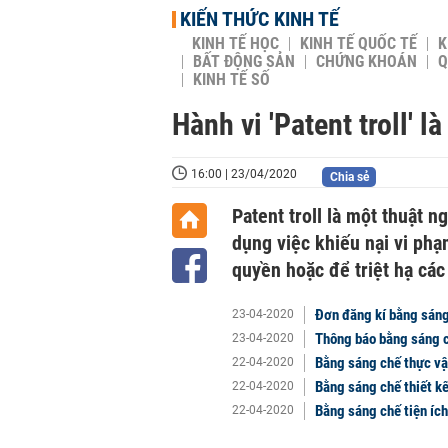
KIẾN THỨC KINH TẾ
KINH TẾ HỌC
KINH TẾ QUỐC TẾ
K
BẤT ĐỘNG SẢN
CHỨNG KHOÁN
Q
KINH TẾ SỐ
Hành vi 'Patent troll' 
16:00 | 23/04/2020
Chia sẻ
Patent troll là một thuật 
dụng việc khiếu nại vi ph
quyền hoặc để triệt hạ các
Đơn đăng kí bằng sáng 
23-04-2020
Thông báo bằng sáng c
23-04-2020
Bằng sáng chế thực vật
22-04-2020
Bằng sáng chế thiết kế
22-04-2020
Bằng sáng chế tiện ích 
22-04-2020