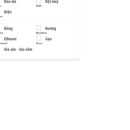
Dầu mỏ
Dệt may
Điện
Đồng
Đường
Ethanol
Gạo
Gia súc - Gia cầm
Giấy
Gỗ
Hạt điều
Hồ tiêu - Hạt tiêu
Khí đốt
Kim loại khác
Mắc ca
Muối
Ngũ cốc
Nhựa - Hạt nhựa