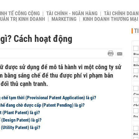
INH TẾ CÔNG CỘNG
TÀI CHÍNH - NGÂN HÀNG
TÀI CHÍNH DOAN
UẢN TRỊ KINH DOANH
MARKETING
KINH DOANH THƯƠNG MẠI
T
là gì? Cách hoạt động
ngữ được sử dụng để mô tả hành vi một công ty sử
ạm bằng sáng chế để thu được phí vi phạm bản
 đối thủ cạnh tranh.
chế tạm thời (Provisional Patent Application) là gì?
hế đang chờ được cấp (Patent Pending) là gì?
 (Plant Patent) là gì?
 (Design Patent) là gì?
(Utility Patent) là gì?