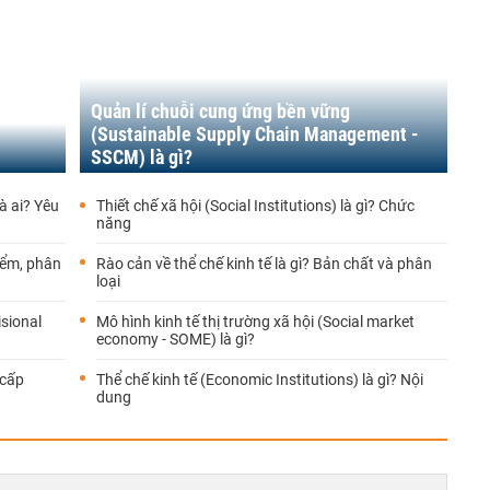
Quản lí chuỗi cung ứng bền vững
(Sustainable Supply Chain Management -
SSCM) là gì?
à ai? Yêu
Thiết chế xã hội (Social Institutions) là gì? Chức
năng
iểm, phân
Rào cản về thể chế kinh tế là gì? Bản chất và phân
loại
sional
Mô hình kinh tế thị trường xã hội (Social market
economy - SOME) là gì?
 cấp
Thể chế kinh tế (Economic Institutions) là gì? Nội
dung