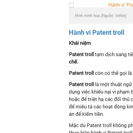
Hình minh hoạ (Nguồn: tinhte)
Hành vi
Patent troll
Khái niệm
Patent troll
tạm dịch sang tiế
chế.
Patent troll
còn có thể gọi là
Patent troll
là một thuật ngữ
dụng việc khiếu nại vi phạm
hoặc để triệt hạ các đối thủ
để miêu tả các hoạt động ki
án để kiếm tiền.
Mặc dù
Patent troll
không phả
thực hiện hành vi
Patent troll