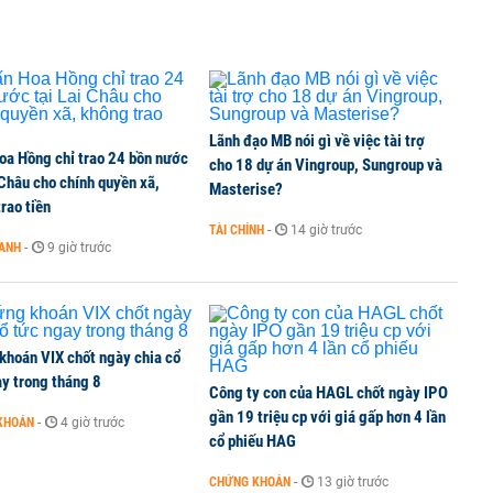
TCK, ai đã mua vào?
Lãnh đạo MB nói gì về việc tài trợ
oa Hồng chỉ trao 24 bồn nước
ine, lao động công trình đóng BHXH bắt buộc
cho 18 dự án Vingroup, Sungroup và
 Châu cho chính quyền xã,
Masterise?
rao tiền
TÀI CHÍNH
-
14 giờ trước
OANH
-
9 giờ trước
 Văn Khoa bị khởi tố
khoán VIX chốt ngày chia cổ
y trong tháng 8
Công ty con của HAGL chốt ngày IPO
gần 19 triệu cp với giá gấp hơn 4 lần
KHOÁN
-
4 giờ trước
cổ phiếu HAG
CHỨNG KHOÁN
-
13 giờ trước