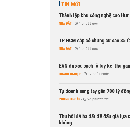
TIN MỚI
Thành lập khu công nghệ cao Hưn
NHÀ ĐẤT
-
1 phút trước
TP HCM sắp có chung cư cao 35 tầ
NHÀ ĐẤT
-
1 phút trước
EVN đã xóa sạch lỗ lũy kế, thu g
DOANH NGHIỆP
-
12 phút trước
Tự doanh sang tay gần 700 tỷ đồn
CHỨNG KHOÁN
-
24 phút trước
Thu hồi 89 ha đất để đấu giá lựa 
không