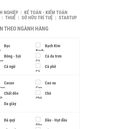
H NGHIỆP
KẾ TOÁN - KIỂM TOÁN
THUẾ
SỞ HỮU TRÍ TUỆ
STARTUP
IN THEO NGÀNH HÀNG
Bạc
Bạch Kim
Bông - Sợi
Cá da trơn
Cá ngừ
Cà phê
Cacao
Cao su
Chất dẻo
Chè
Da giày
Đá quý
Dầu - Hạt dầu