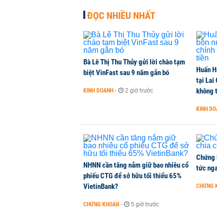
NHÀ ĐẤT
-
1 giờ trước
ĐỌC NHIỀU NHẤT
Dòng tiền ngoại bất ngờ trở lại T
CHỨNG KHOÁN
-
1 giờ trước
Bà Lê Thị Thu Thủy gửi lời chào tạm
Huấn H
Kiến nghị đưa người bán hàng onl
biệt VinFast sau 9 năm gắn bó
tại Lai
THỜI SỰ
-
1 giờ trước
không t
KINH DOANH
-
2 giờ trước
KINH D
TikToker Khánh Sky, Vua Quạt, Hồ
KINH DOANH
-
1 giờ trước
Chứng 
NHNN cần tăng nắm giữ bao nhiêu cổ
tức nga
phiếu CTG để sở hữu tối thiểu 65%
VietinBank?
CHỨNG 
CHỨNG KHOÁN
-
5 giờ trước