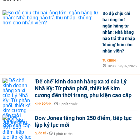
So độ chịu chi
hai 'ông lớn'
ngân hàng tư
nhân: Nhà băng
nào trả thu nhập
'khủng' hơn cho
nhân viên?
TÀI CHÍNH
-
10:33 | 28/07/2026
'Đế chế’ kinh doanh hàng xa xỉ của Lý
Nhã Kỳ: Từ phân phối, thiết kế kim
cương đến thời trang, phụ kiện cao cấp
KINH DOANH
-
1 phút trước
Dow Jones tăng hơn 250 điểm, tiếp tục
lập kỷ lục mới
QUỐC TẾ
-
1 phút trước