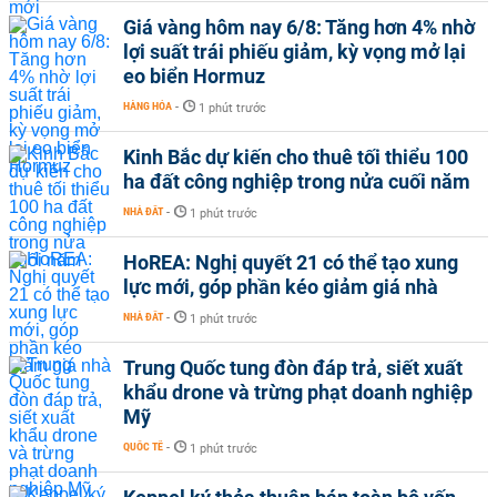
Giá vàng hôm nay 6/8: Tăng hơn 4% nhờ
lợi suất trái phiếu giảm, kỳ vọng mở lại
eo biển Hormuz
HÀNG HÓA
-
1 phút trước
Kinh Bắc dự kiến cho thuê tối thiểu 100
ha đất công nghiệp trong nửa cuối năm
NHÀ ĐẤT
-
1 phút trước
HoREA: Nghị quyết 21 có thể tạo xung
lực mới, góp phần kéo giảm giá nhà
NHÀ ĐẤT
-
1 phút trước
Trung Quốc tung đòn đáp trả, siết xuất
khẩu drone và trừng phạt doanh nghiệp
Mỹ
QUỐC TẾ
-
1 phút trước