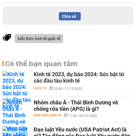
Chia sẻ
kiến thức kinh tế quốc tế
Có thể bạn quan tâm
Kinh tế 2023, dự báo 2024: Sức bật từ
các đầu tàu kinh tế
QUỐC TẾ
-
23:00 | 17/12/2023
Nhóm châu Á - Thái Bình Dương về
chống rửa tiền (APG) là gì?
KIẾN THỨC KINH TẾ
-
11:00 | 02/07/2020
Đạo luật Yêu nước (USA Patriot Act) là
gì? Tác động của Đạo luật Yêu nước đến