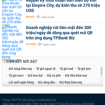
Keppel ký thỏa thuận bán toàn bộ vốn
tại Empire City, dự kiến thu về 270 triệu
USD
NHÀ ĐẤT
-
1 phút trước
Doanh nghiệp rút tiền mặt đến 300
triệu/ngày dễ dàng qua quét mã QR
trên ứng dụng TPBank Biz
TÀI CHÍNH
-
1 phút trước
LIÊN KẾT NỔI BẬT
Giá vàng hôm nay
Tỷ giá ngoại tệ
Tỷ giá usd
Tỷ giá yen
Tỷ giá euro
Giá heo hơi
Giá cà phê
Giá tiêu hôm nay
Lãi suất ngân hàng
Giá xăng dầu
Giá thép hôm nay
Giá sầu riêng
Giá thịt heo
Giá gạo
Giá cao su
Best Retail Brokers
Diễn đàn đầu tư Việt Nam 2026
Trang TTĐTTH của công ty VietNewsCorp
Giấy phép số 3323/GP-TTĐT do Sở VH&TT TP.HCM cấp ngày 20/3/2026