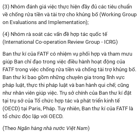
(3) Nhóm đánh giá việc thực hiện đầy đủ các tiêu chuẩn
về chống rửa tiền và tài trợ cho khủng bố (Working Group
on Evaluations and Implementation);
(4) Nhóm rà soát các vấn đề hợp tác quốc tế
(International Co-operation Review Group - ICRG)
Ban thư
kí
của FATF
có nhiệm vụ phối hợp và tham mưu
giúp Ban chỉ đạo trong việc điều hành hoạt động của
FATF trong việc chống rửa tiền và chống tài trợ khủng bố.
Ban thư
kí
bao gồm những chuyên gia trong lĩnh vực
pháp luật, thực thi pháp luật và ban hành qui chế; cũng
như nhân viên giúp việc. Trụ sở chính của Ban thư
kí
đặt
tại trụ sở của Tổ chức hợp tác và phát triển kinh tế
(OECD) tại Paris, Pháp. Tuy nhiên, Ban thư
kí
của FATF là
tổ chức độc lập với OECD.
(Theo
Ngân hàng nhà nước Việt Nam
)