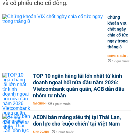
và cổ phiếu cho cổ đông.
Chứng
khoán VIX
chốt ngày
chia cổ tức
ngay trong
tháng 8
CHỨNG KHOÁN
-
17 giờ trước
TOP 10 ngân hàng lãi lớn nhất từ kinh
doanh ngoại hối nửa đầu năm 2026:
Vietcombank quán quân, ACB dẫn đầu
nhóm tư nhân
TÀI CHÍNH
-
1 phút trước
AEON bán mảng siêu thị tại Thái Lan,
dồn lực cho ‘cuộc chiến’ tại Việt Nam
KINH DOANH
-
1 phút trước