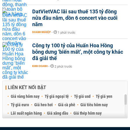
DatVietVAC lãi sau thuế 135 tỷ đồng
nửa đầu năm, dồn 6 concert vào cuối
năm
DOANH NGHIỆP
-
1 phút trước
Công ty 100 tỷ của Huấn Hoa Hồng
bỗng dưng ‘biến mất’, một công ty khác
đã giải thể
KINH DOANH
-
2 phút trước
LIÊN KẾT NỔI BẬT
Giá vàng hôm nay
Tỷ giá ngoại tệ
Tỷ giá usd
Tỷ giá yen
Tỷ giá euro
Giá heo hơi
Giá cà phê
Giá tiêu hôm nay
Lãi suất ngân hàng
Giá xăng dầu
Giá thép hôm nay
Giá sầu riêng
Giá thịt heo
Giá gạo
Giá cao su