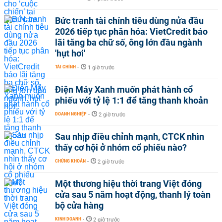
Bức tranh tài chính tiêu dùng nửa đầu
2026 tiếp tục phân hóa: VietCredit báo
lãi tăng ba chữ số, ông lớn đầu ngành
'hụt hơi'
TÀI CHÍNH
-
1 giờ trước
Điện Máy Xanh muốn phát hành cổ
phiếu với tỷ lệ 1:1 để tăng thanh khoản
DOANH NGHIỆP
-
2 giờ trước
Sau nhịp điều chỉnh mạnh, CTCK nhìn
thấy cơ hội ở nhóm cổ phiếu nào?
CHỨNG KHOÁN
-
2 giờ trước
Một thương hiệu thời trang Việt đóng
cửa sau 5 năm hoạt động, thanh lý toàn
bộ cửa hàng
KINH DOANH
-
2 giờ trước