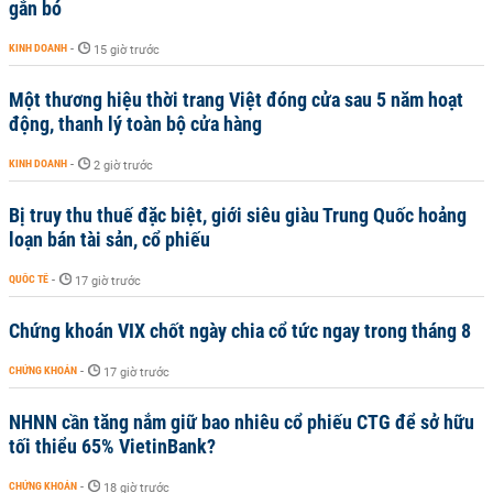
gắn bó
KINH DOANH
-
15 giờ trước
Một thương hiệu thời trang Việt đóng cửa sau 5 năm hoạt
động, thanh lý toàn bộ cửa hàng
KINH DOANH
-
2 giờ trước
Bị truy thu thuế đặc biệt, giới siêu giàu Trung Quốc hoảng
loạn bán tài sản, cổ phiếu
QUỐC TẾ
-
17 giờ trước
Chứng khoán VIX chốt ngày chia cổ tức ngay trong tháng 8
CHỨNG KHOÁN
-
17 giờ trước
NHNN cần tăng nắm giữ bao nhiêu cổ phiếu CTG để sở hữu
tối thiểu 65% VietinBank?
CHỨNG KHOÁN
-
18 giờ trước