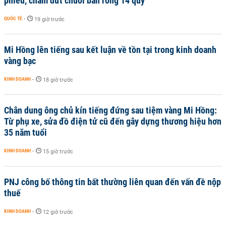
phiếu, chấm dứt chuỗi bán ròng 14 quý
QUỐC TẾ
-
19 giờ trước
Mi Hồng lên tiếng sau kết luận về tồn tại trong kinh doanh
vàng bạc
KINH DOANH
-
18 giờ trước
Chân dung ông chủ kín tiếng đứng sau tiệm vàng Mi Hồng:
Từ phụ xe, sửa đồ điện tử cũ đến gây dựng thương hiệu hơn
35 năm tuổi
KINH DOANH
-
15 giờ trước
PNJ công bố thông tin bất thường liên quan đến vấn đề nộp
thuế
KINH DOANH
-
12 giờ trước