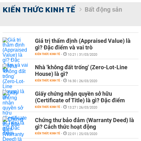
KIẾN THỨC KINH TẾ
Bất động sản
Giá trị thẩm định (Appraised Value) là
gì? Đặc điểm và vai trò
KIẾN THỨC KINH TẾ
-
10:21 | 31/03/2020
Nhà 'không đất trống' (Zero-Lot-Line
House) là gì?
KIẾN THỨC KINH TẾ
-
16:30 | 26/03/2020
Giấy chứng nhận quyền sở hữu
(Certificate of Title) là gì? Đặc điểm
KIẾN THỨC KINH TẾ
-
13:27 | 26/03/2020
Chứng thư bảo đảm (Warranty Deed) là
gì? Cách thức hoạt động
KIẾN THỨC KINH TẾ
-
22:01 | 25/03/2020