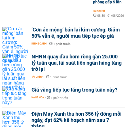
phòng gấp 5 lần
TÀI CHÍNH
-
08:30 | 01/08/2026
‘Cơn ác mộng’ bán lại kim cương: Giảm
50% vẫn ế, người mua tiếp tục ép giá
KINH DOANH
-
1 phút trước
NHNN quay đầu bơm ròng gần 25.000
tỷ tuần qua, lãi suất liên ngân hàng tăng
trở lại
TÀI CHÍNH
-
1 phút trước
Giá vàng tiếp tục tăng trong tuần này?
HÀNG HÓA
-
1 phút trước
Điện Máy Xanh thu hơn 356 tỷ đồng mỗi
ngày, đạt 62% kế hoạch năm sau 7
tháng