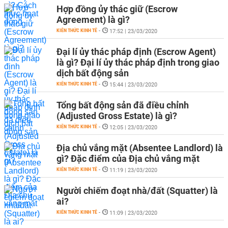
Hợp đồng ủy thác giữ (Escrow
Agreement) là gì?
KIẾN THỨC KINH TẾ
-
17:52 | 23/03/2020
Đại lí ủy thác pháp định (Escrow Agent)
là gì? Đại lí ủy thác pháp định trong giao
dịch bất động sản
KIẾN THỨC KINH TẾ
-
15:44 | 23/03/2020
Tổng bất động sản đã điều chỉnh
(Adjusted Gross Estate) là gì?
KIẾN THỨC KINH TẾ
-
12:05 | 23/03/2020
Địa chủ vắng mặt (Absentee Landlord) là
gì? Đặc điểm của Địa chủ vắng mặt
KIẾN THỨC KINH TẾ
-
11:19 | 23/03/2020
Người chiếm đoạt nhà/đất (Squatter) là
ai?
KIẾN THỨC KINH TẾ
-
11:09 | 23/03/2020