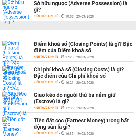
Sở hữu ngược (Adverse Possession) là
gì?
KIẾN THỨC KINH TẾ
-
10:56 | 23/03/2020
Điểm khoá sổ (Closing Points) là gì? Đặc
điểm của Điểm khoá sổ
KIẾN THỨC KINH TẾ
-
17:23 | 20/03/2020
Chi phí khoá sổ (Closing Costs) là gì?
Đặc điểm của Chi phí khoá sổ
KIẾN THỨC KINH TẾ
-
16:21 | 20/03/2020
Giao kèo do người thứ ba nắm giữ
(Escrow) là gì?
KIẾN THỨC KINH TẾ
-
17:36 | 19/03/2020
Tiền đặt cọc (Earnest Money) trong bất
động sản là gì?
KIẾN THỨC KINH TẾ
-
16:39 | 19/03/2020