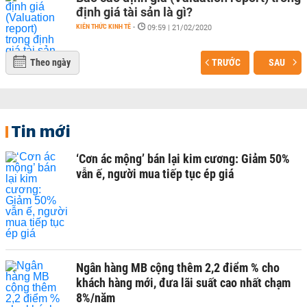
định giá tài sản là gì?
KIẾN THỨC KINH TẾ
-
09:59 | 21/02/2020
Theo ngày
TRƯỚC
SAU
Tin mới
‘Cơn ác mộng’ bán lại kim cương: Giảm 50%
vẫn ế, người mua tiếp tục ép giá
Ngân hàng MB cộng thêm 2,2 điểm % cho
khách hàng mới, đưa lãi suất cao nhất chạm
8%/năm