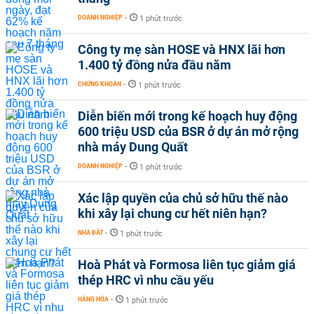
DOANH NGHIỆP
-
1 phút trước
Công ty mẹ sàn HOSE và HNX lãi hơn
1.400 tỷ đồng nửa đầu năm
CHỨNG KHOÁN
-
1 phút trước
Diễn biến mới trong kế hoạch huy động
600 triệu USD của BSR ở dự án mở rộng
nhà máy Dung Quất
DOANH NGHIỆP
-
1 phút trước
Xác lập quyền của chủ sở hữu thế nào
khi xây lại chung cư hết niên hạn?
NHÀ ĐẤT
-
1 phút trước
Hoà Phát và Formosa liên tục giảm giá
thép HRC vì nhu cầu yếu
HÀNG HÓA
-
1 phút trước