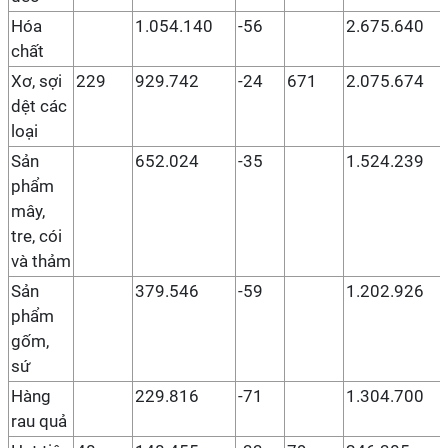
Hóa
1.054.140
-56
2.675.640
chất
Xơ, sợi
229
929.742
-24
671
2.075.674
dệt các
loại
Sản
652.024
-35
1.524.239
phẩm
mây,
tre, cói
và thảm
Sản
379.546
-59
1.202.926
phẩm
gốm,
sứ
Hàng
229.816
-71
1.304.700
rau quả