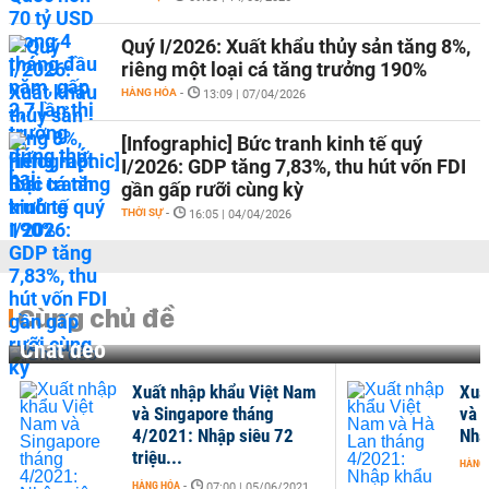
Quý I/2026: Xuất khẩu thủy sản tăng 8%,
riêng một loại cá tăng trưởng 190%
HÀNG HÓA
-
13:09 | 07/04/2026
[Infographic] Bức tranh kinh tế quý
I/2026: GDP tăng 7,83%, thu hút vốn FDI
gần gấp rưỡi cùng kỳ
THỜI SỰ
-
16:05 | 04/04/2026
Cùng chủ đề
Chất dẻo
Xuất nhập khẩu Việt Nam
Xuấ
và Singapore tháng
và 
4/2021: Nhập siêu 72
Nhậ
triệu...
HÀNG
HÀNG HÓA
-
07:00 | 05/06/2021