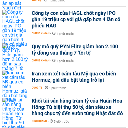
-
1 phút trước
Công ty con của HAGL chốt ngày IPO
gần 19 triệu cp với giá gấp hơn 4 lần cổ
phiếu HAG
CHỨNG KHOÁN
-
1 phút trước
Quy mô quỹ PYN Elite giảm hơn 2.100
tỷ đồng sau tháng 7 ‘tồi tệ’
CHỨNG KHOÁN
-
1 phút trước
Iran xem xét cấm tàu Mỹ qua eo biển
Hormuz, giá dầu bật tăng trở lại
QUỐC TẾ
-
1 phút trước
Khối tài sản hàng trăm tỷ của Huấn Hoa
Hồng: Từ biệt thự 50 tỷ, dàn siêu xe
hàng chục tỷ đến vườn tùng Nhật đắt đỏ
KINH DOANH
-
5 giờ trước