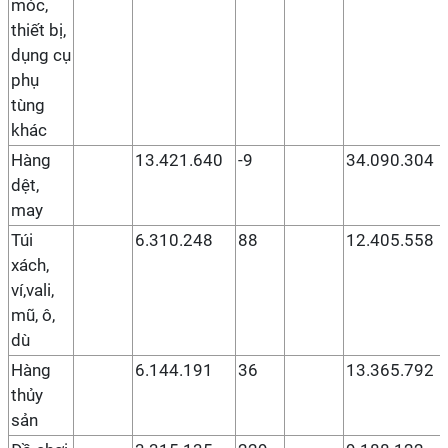
móc,
thiết bị,
dụng cụ
phụ
tùng
khác
Hàng
13.421.640
-9
34.090.304
dệt,
may
Túi
6.310.248
88
12.405.558
xách,
ví,vali,
mũ, ô,
dù
Hàng
6.144.191
36
13.365.792
thủy
sản