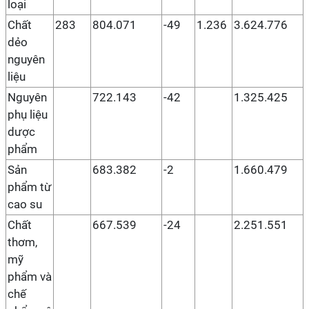
loại
Chất
283
804.071
-49
1.236
3.624.776
dẻo
nguyên
liệu
Nguyên
722.143
-42
1.325.425
phụ liệu
dược
phẩm
Sản
683.382
-2
1.660.479
phẩm từ
cao su
Chất
667.539
-24
2.251.551
thơm,
mỹ
phẩm và
chế