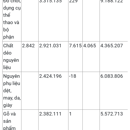
Đồ chơi,
3.315.135
229
9.188.122
dụng cụ
thể
thao và
bộ
phận
Chất
2.842
2.921.031
7.615
4.065
4.365.207
dẻo
nguyên
liệu
Nguyên
2.424.196
-18
6.083.806
phụ liệu
dệt,
may, da,
giày
Gỗ và
2.382.111
1
5.572.713
sản
phẩm