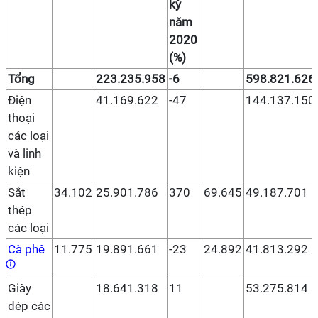
kỳ
năm
2020
(%)
Tổng
223.235.958
-6
598.821.626
Điện
41.169.622
-47
144.137.150
thoại
các loại
và linh
kiện
Sắt
34.102
25.901.786
370
69.645
49.187.701
thép
các loại
Cà phê
11.775
19.891.661
-23
24.892
41.813.292
Giày
18.641.318
11
53.275.814
dép các