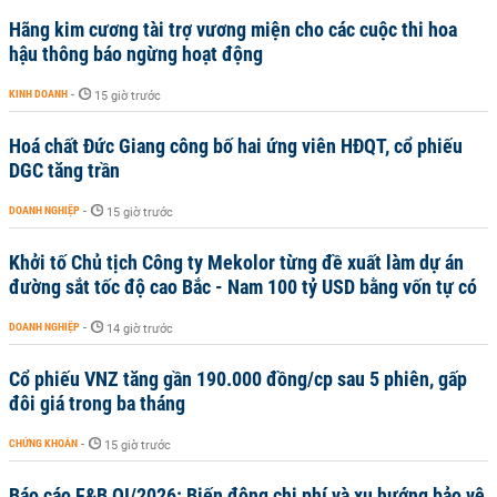
Hãng kim cương tài trợ vương miện cho các cuộc thi hoa
hậu thông báo ngừng hoạt động
KINH DOANH
-
15 giờ trước
Hoá chất Đức Giang công bố hai ứng viên HĐQT, cổ phiếu
DGC tăng trần
DOANH NGHIỆP
-
15 giờ trước
Khởi tố Chủ tịch Công ty Mekolor từng đề xuất làm dự án
đường sắt tốc độ cao Bắc - Nam 100 tỷ USD bằng vốn tự có
DOANH NGHIỆP
-
14 giờ trước
Cổ phiếu VNZ tăng gần 190.000 đồng/cp sau 5 phiên, gấp
đôi giá trong ba tháng
CHỨNG KHOÁN
-
15 giờ trước
Báo cáo F&B QI/2026: Biến động chi phí và xu hướng bảo vệ