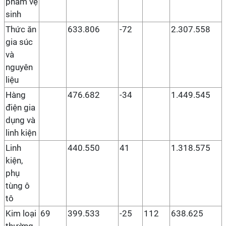
phẩm vệ
sinh
Thức ăn
633.806
-72
2.307.558
gia súc
và
nguyên
liệu
Hàng
476.682
-34
1.449.545
điện gia
dụng và
linh kiện
Linh
440.550
41
1.318.575
kiện,
phụ
tùng ô
tô
Kim loại
69
399.533
-25
112
638.625