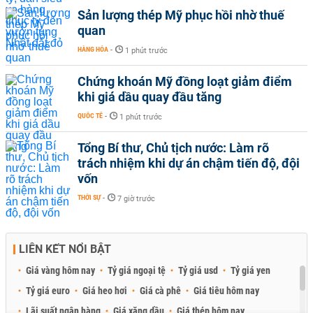
Sản lượng thép Mỹ phục hồi nhờ thuế
quan
HÀNG HÓA
-
1 phút trước
Chứng khoán Mỹ đồng loạt giảm điểm
khi giá dầu quay đầu tăng
QUỐC TẾ
-
1 phút trước
Tổng Bí thư, Chủ tịch nước: Làm rõ
trách nhiệm khi dự án chậm tiến độ, đội
vốn
THỜI SỰ
-
7 giờ trước
LIÊN KẾT NỔI BẬT
Giá vàng hôm nay
Tỷ giá ngoại tệ
Tỷ giá usd
Tỷ giá yen
Tỷ giá euro
Giá heo hơi
Giá cà phê
Giá tiêu hôm nay
Lãi suất ngân hàng
Giá xăng dầu
Giá thép hôm nay