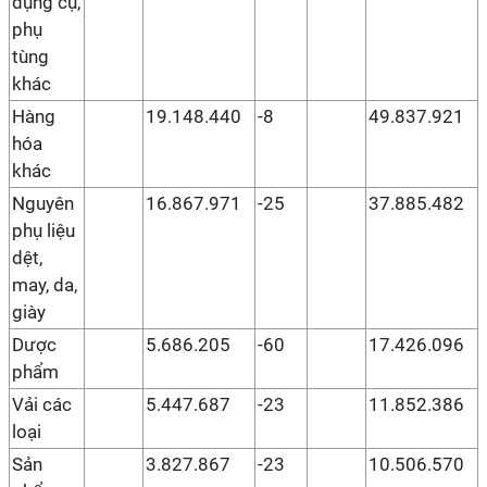
dụng cụ,
phụ
tùng
khác
Hàng
19.148.440
-8
49.837.921
hóa
khác
Nguyên
16.867.971
-25
37.885.482
phụ liệu
dệt,
may, da,
giày
Dược
5.686.205
-60
17.426.096
phẩm
Vải các
5.447.687
-23
11.852.386
loại
Sản
3.827.867
-23
10.506.570