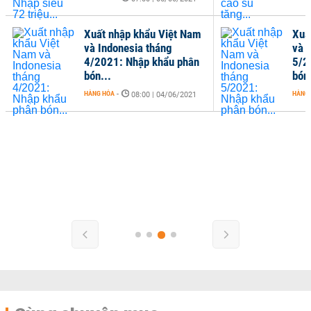
Xuất nhập khẩu Việt Nam
Xuấ
và Indonesia tháng
và 
4/2021: Nhập khẩu phân
5/2
bón...
bón.
HÀNG HÓA
-
HÀNG
08:00 | 04/06/2021