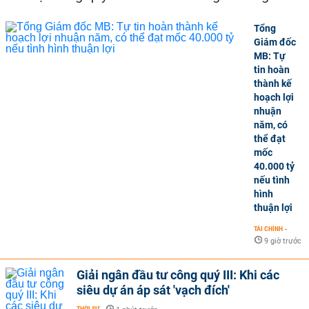
Tổng
Giám đốc
MB: Tự
tin hoàn
thành kế
hoạch lợi
nhuận
năm, có
thể đạt
mốc
40.000 tỷ
nếu tình
hình
thuận lợi
TÀI CHÍNH
-
9 giờ trước
Giải ngân đầu tư công quý III: Khi các
siêu dự án áp sát 'vạch đích'
THỜI SỰ