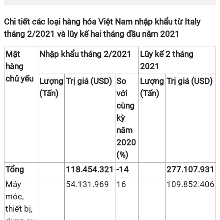
Chi tiết các loại hàng hóa Việt Nam nhập khẩu từ Italy
tháng 2/2021 và lũy kế hai tháng đầu năm 2021
Mặt
Nhập khẩu tháng 2/2021
Lũy kế 2 tháng
hàng
2021
chủ yếu
Lượng
Trị giá (USD)
So
Lượng
Trị giá (USD)
(Tấn)
với
(Tấn)
cùng
kỳ
năm
2020
(%)
Tổng
118.454.321
-14
277.107.931
Máy
54.131.969
16
109.852.406
móc,
thiết bị,