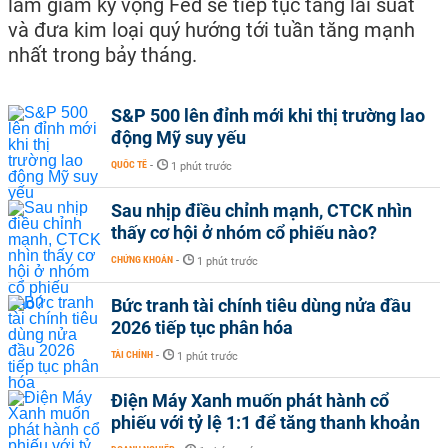
làm giảm kỳ vọng Fed sẽ tiếp tục tăng lãi suất
và đưa kim loại quý hướng tới tuần tăng mạnh
nhất trong bảy tháng.
S&P 500 lên đỉnh mới khi thị trường lao
động Mỹ suy yếu
QUỐC TẾ
-
1 phút trước
Sau nhịp điều chỉnh mạnh, CTCK nhìn
thấy cơ hội ở nhóm cổ phiếu nào?
CHỨNG KHOÁN
-
1 phút trước
Bức tranh tài chính tiêu dùng nửa đầu
2026 tiếp tục phân hóa
TÀI CHÍNH
-
1 phút trước
Điện Máy Xanh muốn phát hành cổ
phiếu với tỷ lệ 1:1 để tăng thanh khoản