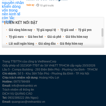
THỜI SỰ
-
10 giờ trước
LIÊN KẾT NỔI BẬT
Giá vàng hôm nay
Tỷ giá ngoại tệ
Tỷ giá usd
Tỷ giá yen
Tỷ giá euro
Giá heo hơi
Giá cà phê
Giá tiêu hôm nay
Lãi suất ngân hàng
Giá xăng dầu
Giá thép hôm nay
Giá sầu riêng
Giá thịt heo
Giá gạo
Giá cao su
Best Retail Brokers
Diễn đàn đầu tư Việt Nam 2026
Trang TTĐTTH của công ty VietNewsCorp
Giấy phép số 3323/GP-TTĐT do Sở VH&TT TP.HCM cấp ngày 20/3/2026
Lầu 5 - Compa Building - 293 Điện Biên Phủ - Phường Gia Định - TP.HCM
Chi nhánh:
Số 5 - Khu 38A Trần Phú - Phường Ba Đình - TP. Hà Nội
Chịu trách nhiệm nội dung:
Hoàng Hữu Lợi
Hotline:
0975798489
Email:
info@vietnambiz.vn
Trách nhiệm về thông tin
DỊCH VỤ QUẢNG CÁO
Tel:
0931589222 (Ms Ngọc)
Email:
quangcao@vietnambiz.vn