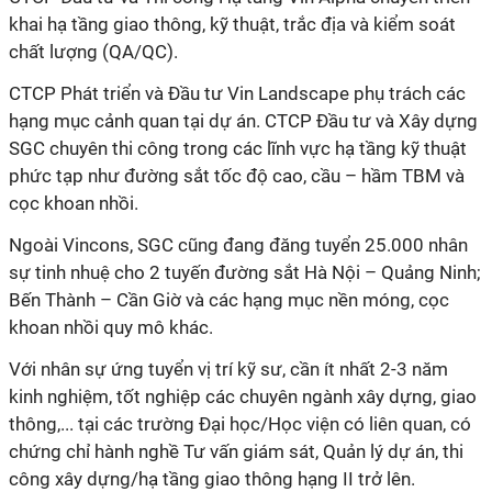
khai hạ tầng giao thông, kỹ thuật, trắc địa và kiểm soát
chất lượng (QA/QC).
CTCP Phát triển và Đầu tư Vin Landscape phụ trách các
hạng mục cảnh quan tại dự án. CTCP Đầu tư và Xây dựng
SGC chuyên thi công trong các lĩnh vực hạ tầng kỹ thuật
phức tạp như đường sắt tốc độ cao, cầu – hầm TBM và
cọc khoan nhồi.
Ngoài Vincons, SGC cũng đang đăng tuyển 25.000 nhân
sự tinh nhuệ cho 2 tuyến đường sắt Hà Nội – Quảng Ninh;
Bến Thành – Cần Giờ và các hạng mục nền móng, cọc
khoan nhồi quy mô khác.
Với nhân sự ứng tuyển vị trí kỹ sư, cần ít nhất 2-3 năm
kinh nghiệm, tốt nghiệp các chuyên ngành xây dựng, giao
thông,... tại các trường Đại học/Học viện có liên quan, có
chứng chỉ hành nghề Tư vấn giám sát, Quản lý dự án, thi
công xây dựng/hạ tầng giao thông hạng II trở lên.