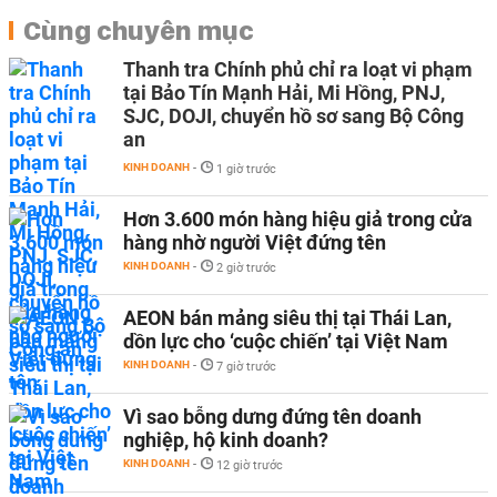
Cùng chuyên mục
Thanh tra Chính phủ chỉ ra loạt vi phạm
tại Bảo Tín Mạnh Hải, Mi Hồng, PNJ,
SJC, DOJI, chuyển hồ sơ sang Bộ Công
an
KINH DOANH
-
1 giờ trước
Hơn 3.600 món hàng hiệu giả trong cửa
hàng nhờ người Việt đứng tên
KINH DOANH
-
2 giờ trước
AEON bán mảng siêu thị tại Thái Lan,
dồn lực cho ‘cuộc chiến’ tại Việt Nam
KINH DOANH
-
7 giờ trước
Vì sao bỗng dưng đứng tên doanh
nghiệp, hộ kinh doanh?
KINH DOANH
-
12 giờ trước