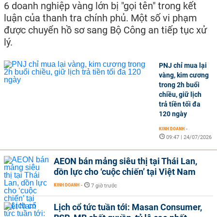
6 doanh nghiệp vàng lớn bị "gọi tên" trong kết
luận của thanh tra chính phủ. Một số vi phạm
được chuyển hồ sơ sang Bộ Công an tiếp tục xử
lý.
PNJ chỉ mua lại
vàng, kim cương
trong 2h buổi
chiều, giữ lịch
trả tiền tối đa
120 ngày
KINH DOANH
-
09:47 | 24/07/2026
AEON bán mảng siêu thị tại Thái Lan,
dồn lực cho ‘cuộc chiến’ tại Việt Nam
KINH DOANH
-
7 giờ trước
Lịch cổ tức tuần tới: Masan Consumer,