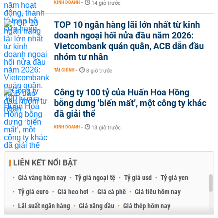
KINH DOANH
-
14 giờ trước
TOP 10 ngân hàng lãi lớn nhất từ kinh
doanh ngoại hối nửa đầu năm 2026:
Vietcombank quán quân, ACB dẫn đầu
nhóm tư nhân
TÀI CHÍNH
-
8 giờ trước
Công ty 100 tỷ của Huấn Hoa Hồng
bỗng dưng ‘biến mất’, một công ty khác
đã giải thể
KINH DOANH
-
13 giờ trước
LIÊN KẾT NỔI BẬT
Giá vàng hôm nay
Tỷ giá ngoại tệ
Tỷ giá usd
Tỷ giá yen
Tỷ giá euro
Giá heo hơi
Giá cà phê
Giá tiêu hôm nay
Lãi suất ngân hàng
Giá xăng dầu
Giá thép hôm nay