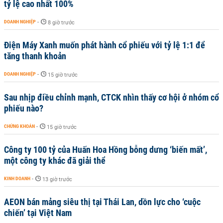
tỷ lệ cao nhất 100%
DOANH NGHIỆP
-
8 giờ trước
Điện Máy Xanh muốn phát hành cổ phiếu với tỷ lệ 1:1 để
tăng thanh khoản
DOANH NGHIỆP
-
15 giờ trước
Sau nhịp điều chỉnh mạnh, CTCK nhìn thấy cơ hội ở nhóm cổ
phiếu nào?
CHỨNG KHOÁN
-
15 giờ trước
Công ty 100 tỷ của Huấn Hoa Hồng bỗng dưng ‘biến mất’,
một công ty khác đã giải thể
KINH DOANH
-
13 giờ trước
AEON bán mảng siêu thị tại Thái Lan, dồn lực cho ‘cuộc
chiến’ tại Việt Nam