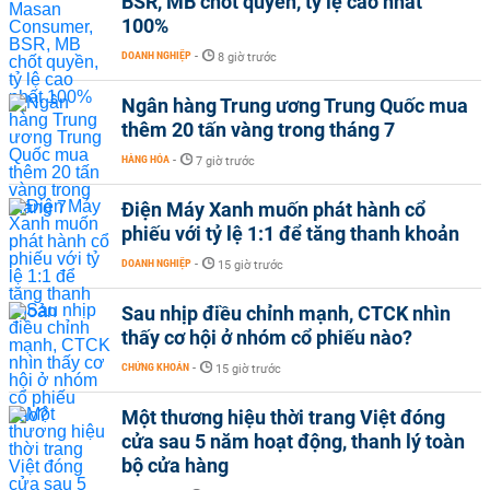
BSR, MB chốt quyền, tỷ lệ cao nhất
100%
DOANH NGHIỆP
-
8 giờ trước
Ngân hàng Trung ương Trung Quốc mua
thêm 20 tấn vàng trong tháng 7
HÀNG HÓA
-
7 giờ trước
Điện Máy Xanh muốn phát hành cổ
phiếu với tỷ lệ 1:1 để tăng thanh khoản
DOANH NGHIỆP
-
15 giờ trước
Sau nhịp điều chỉnh mạnh, CTCK nhìn
thấy cơ hội ở nhóm cổ phiếu nào?
CHỨNG KHOÁN
-
15 giờ trước
Một thương hiệu thời trang Việt đóng
cửa sau 5 năm hoạt động, thanh lý toàn
bộ cửa hàng