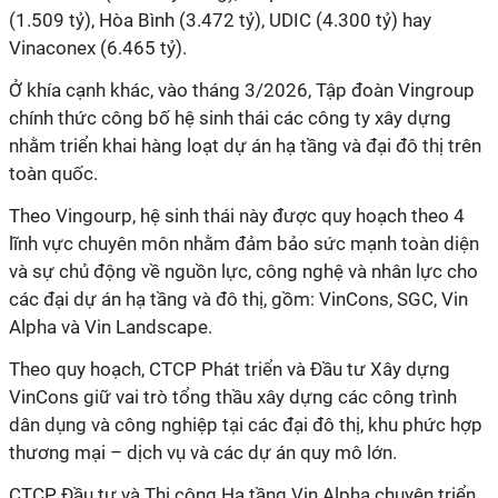
(1.509 tỷ), Hòa Bình (3.472 tỷ), UDIC (4.300 tỷ) hay
Vinaconex (6.465 tỷ).
Ở khía cạnh khác, vào tháng 3/2026, Tập đoàn Vingroup
chính thức công bố hệ sinh thái các công ty xây dựng
nhằm triển khai hàng loạt dự án hạ tầng và đại đô thị trên
toàn quốc.
Theo Vingourp, hệ sinh thái này được quy hoạch theo 4
lĩnh vực chuyên môn nhằm đảm bảo sức mạnh toàn diện
và sự chủ động về nguồn lực, công nghệ và nhân lực cho
các đại dự án hạ tầng và đô thị, gồm: VinCons, SGC, Vin
Alpha và Vin Landscape.
Theo quy hoạch, CTCP Phát triển và Đầu tư Xây dựng
VinCons giữ vai trò tổng thầu xây dựng các công trình
dân dụng và công nghiệp tại các đại đô thị, khu phức hợp
thương mại – dịch vụ và các dự án quy mô lớn.
CTCP Đầu tư và Thi công Hạ tầng Vin Alpha chuyên triển