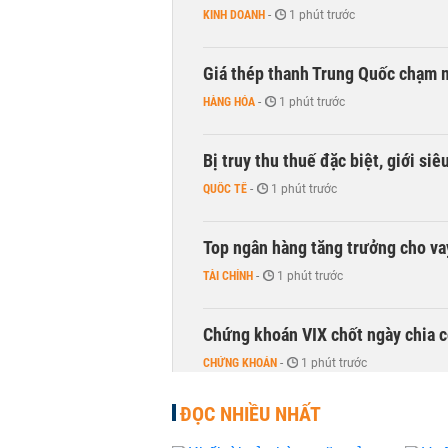
KINH DOANH
-
1 phút trước
Giá thép thanh Trung Quốc chạm 
HÀNG HÓA
-
1 phút trước
Bị truy thu thuế đặc biệt, giới si
QUỐC TẾ
-
1 phút trước
Top ngân hàng tăng trưởng cho v
TÀI CHÍNH
-
1 phút trước
Chứng khoán VIX chốt ngày chia c
CHỨNG KHOÁN
-
1 phút trước
ĐỌC NHIỀU NHẤT
DMX hút gần 700 tỷ đồng vốn ngoạ