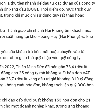
ích là thu tiền nhanh để đầu tư các dự án của công ty
bình ổn xăng dầu (BOG). Thời điểm đó, mức trích quỹ
t, trong khi mức chi sử dụng quỹ rất thấp hoặc
a bà Thành giao chi nhánh Hải Phòng tìm khách mua
 rồi xuất hàng tại kho Hoàng Huy (Hải Phòng) và kho
n yêu cầu khách trả tiền mặt hoặc chuyển vào tài
được rút ra giao thủ quỹ nhập vào quỹ công ty.
n 2022, Thiên Minh Đức đã bán gần 78,4 triệu lít
tỷ đồng cho 25 công ty mà không xuất hóa đơn VAT.
án 28,7 triệu lít xăng dầu trị giá khoảng 310 tỷ đồng
ng không xuất hóa đơn, không trích lập quỹ BOG hơn
c chỉ đạo cấp dưới xuất khống 153 hóa đơn cho 21
đơn cho một doanh nghiệp khác, tương ứng khoảng