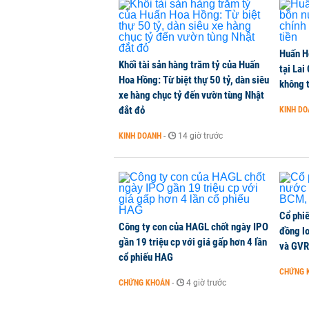
CHỨNG KHOÁN
-
1 phút trước
Chuyên gia Phạm Xuân Hoè chỉ ra 
Huấn H
còn 'tắc nghẽn'
Khối tài sản hàng trăm tỷ của Huấn
tại Lai
THỜI SỰ
-
1 phút trước
Hoa Hồng: Từ biệt thự 50 tỷ, dàn siêu
không t
xe hàng chục tỷ đến vườn tùng Nhật
đắt đỏ
KINH D
VNPT nắm giữ hơn 62.000 tỷ đồn
KINH DOANH
-
14 giờ trước
DOANH NGHIỆP
-
1 phút trước
Cổ phi
Công ty con của HAGL chốt ngày IPO
đồng l
gần 19 triệu cp với giá gấp hơn 4 lần
và GVR
cổ phiếu HAG
CHỨNG 
CHỨNG KHOÁN
-
4 giờ trước