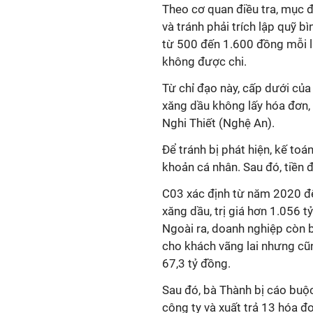
Theo cơ quan điều tra, mục đ
và tránh phải trích lập quỹ 
từ 500 đến 1.600 đồng mỗi lí
không được chi.
Từ chỉ đạo này, cấp dưới củ
xăng dầu không lấy hóa đơn,
Nghi Thiết (Nghệ An).
Để tránh bị phát hiện, kế toá
khoản cá nhân. Sau đó, tiền 
C03 xác định từ năm 2020 đế
xăng dầu, trị giá hơn 1.056 
Ngoài ra, doanh nghiệp còn b
cho khách vãng lai nhưng cũ
67,3 tỷ đồng.
Sau đó, bà Thành bị cáo buộ
công ty và xuất trả 13 hóa 