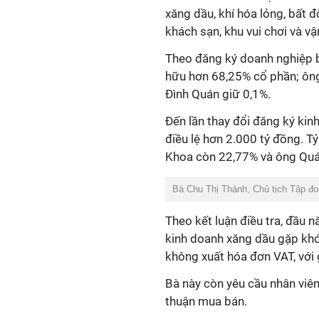
xăng dầu, khí hóa lỏng, bất độ
khách sạn, khu vui chơi và vậ
Theo đăng ký doanh nghiệp 
hữu hơn 68,25% cổ phần; ô
Đình Quán giữ 0,1%.
Đến lần thay đổi đăng ký ki
điều lệ hơn 2.000 tỷ đồng. T
Khoa còn 22,77% và ông Qu
Bà Chu Thị Thành, Chủ tịch Tập đ
Theo kết luận điều tra, đầu
kinh doanh xăng dầu gặp khó
không xuất hóa đơn VAT, với 
Bà này còn yêu cầu nhân viên
thuận mua bán.