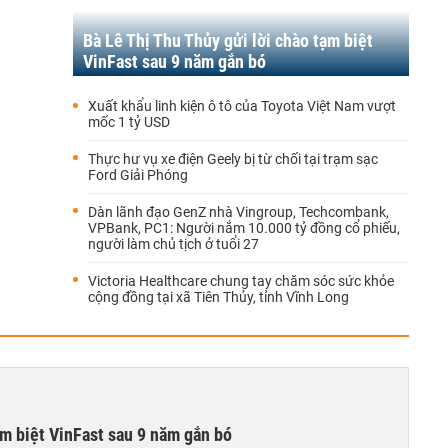
Bà Lê Thị Thu Thủy gửi lời chào tạm biệt
VinFast sau 9 năm gắn bó
Xuất khẩu linh kiện ô tô của Toyota Việt Nam vượt
mốc 1 tỷ USD
Thực hư vụ xe điện Geely bị từ chối tại trạm sạc
Ford Giải Phóng
Dàn lãnh đạo GenZ nhà Vingroup, Techcombank,
VPBank, PC1: Người nắm 10.000 tỷ đồng cổ phiếu,
người làm chủ tịch ở tuổi 27
Victoria Healthcare chung tay chăm sóc sức khỏe
cộng đồng tại xã Tiên Thủy, tỉnh Vĩnh Long
ạm biệt VinFast sau 9 năm gắn bó