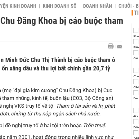
YỆN KINH DOANH
KINH DOANH SỐ
DOANH NHÂN
CHUỖI - 
T
' Chu Đăng Khoa bị cáo buộc tham
ên Minh Đức Chu Thị Thành bị cáo buộc tham ô
 ổn xăng dầu và thu lợi bất chính gần 20,7 tỷ
h (mẹ "đại gia kim cương" Chu Đăng Khoa) bị Cục
ề tham nhũng, kinh tế, buôn lậu (C03, Bộ Công an)
đề nghị VKS truy tố về tội
Tham ô tài sản
và
In, phát
 đơn, chứng từ thu nộp ngân sách nhà nước.
bị đề nghị truy tố ở hai tội trên hoặc
Trốn thuế.
ập năm 2001, hoạt động trong nhiều lĩnh vực như