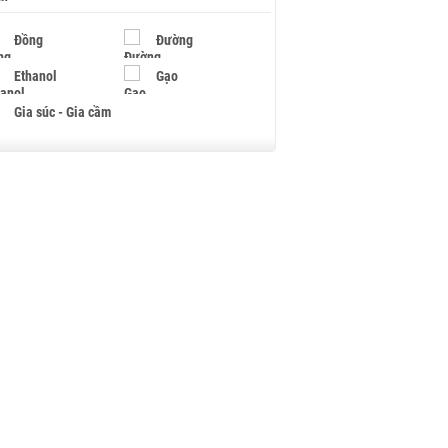
Đồng
Đường
Ethanol
Gạo
Gia súc - Gia cầm
Giấy
Gỗ
Hạt điều
Hồ tiêu - Hạt tiêu
Khí đốt
Kim loại khác
Mắc ca
Muối
Ngũ cốc
Nhựa - Hạt nhựa
Palladium
Phân bón