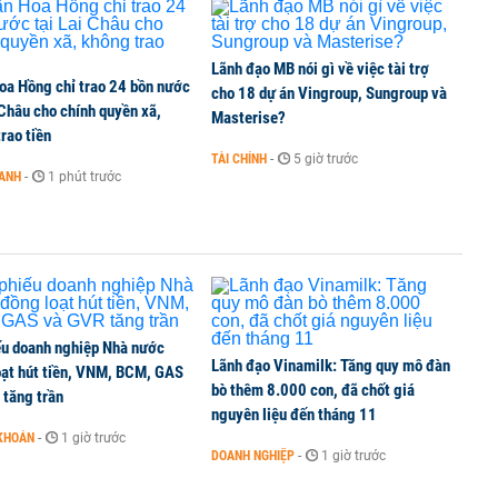
6 nguyên nhân khiến dòng vốn trong nền kinh tế
Lãnh đạo MB nói gì về việc tài trợ
oa Hồng chỉ trao 24 bồn nước
cho 18 dự án Vingroup, Sungroup và
 Châu cho chính quyền xã,
Masterise?
rao tiền
TÀI CHÍNH
-
5 giờ trước
OANH
-
1 phút trước
g tiền mặt, ngang ngửa MWG
ếu doanh nghiệp Nhà nước
Lãnh đạo Vinamilk: Tăng quy mô đàn
oạt hút tiền, VNM, BCM, GAS
bò thêm 8.000 con, đã chốt giá
 tăng trần
nguyên liệu đến tháng 11
KHOÁN
-
1 giờ trước
DOANH NGHIỆP
-
1 giờ trước