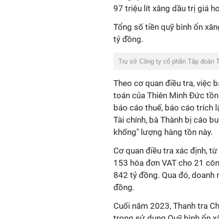
97 triệu lít xăng dầu trị giá 
Tổng số tiền quỹ bình ổn xă
tỷ đồng.
Trụ sở Công ty cổ phần Tập đoàn 
Theo cơ quan điều tra, việc 
toán của Thiên Minh Đức tồn 
báo cáo thuế, báo cáo trích
Tài chính, bà Thành bị cáo b
khống" lượng hàng tồn này.
Cơ quan điều tra xác định, 
153 hóa đơn VAT cho 21 công 
842 tỷ đồng. Qua đó, doanh n
đồng.
Cuối năm 2023, Thanh tra Ch
trong sử dụng Quỹ bình ổn x