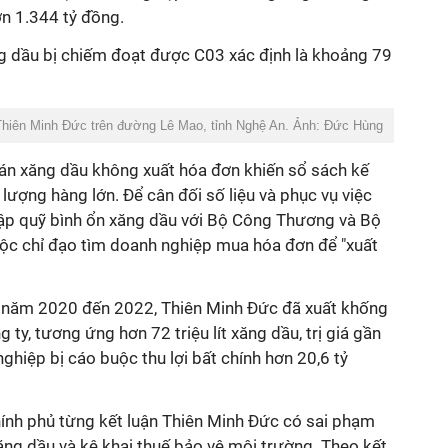
hơn 1.344 tỷ đồng.
ng dầu bị chiếm đoạt được C03 xác định là khoảng 79
Thiên Minh Đức trên đường Lê Mao, tỉnh Nghệ An. Ảnh: Đức Hùng
bán xăng dầu không xuất hóa đơn khiến sổ sách kế
lượng hàng lớn. Để cân đối số liệu và phục vụ việc
 lập quỹ bình ổn xăng dầu với Bộ Công Thương và Bộ
uộc chỉ đạo tìm doanh nghiệp mua hóa đơn để "xuất
từ năm 2020 đến 2022, Thiên Minh Đức đã xuất khống
ty, tương ứng hơn 72 triệu lít xăng dầu, trị giá gần
ghiệp bị cáo buộc thu lợi bất chính hơn 20,6 tỷ
ính phủ từng kết luận Thiên Minh Đức có sai phạm
ăng dầu và kê khai thuế bảo vệ môi trường. Theo kết