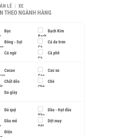
BÁN LẺ
XE
IN THEO NGÀNH HÀNG
Bạc
Bạch Kim
Bông - Sợi
Cá da trơn
Cá ngừ
Cà phê
Cacao
Cao su
Chất dẻo
Chè
Da giày
Đá quý
Dầu - Hạt dầu
Dầu mỏ
Dệt may
Điện