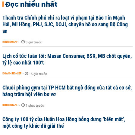
Đọc nhiều nhất
Thanh tra Chính phủ chỉ ra loạt vi phạm tại Bảo Tín Mạnh
Hải, Mi Hồng, PNJ, SJC, DOJI, chuyển hồ sơ sang Bộ Công
an
KINH DOANH
-
8 giờ trước
Lịch cổ tức tuần tới: Masan Consumer, BSR, MB chốt quyền,
tỷ lệ cao nhất 100%
DOANH NGHIỆP
-
15 giờ trước
Chuỗi phòng gym tại TP HCM bất ngờ đóng cửa tất cả cơ sở,
hàng trăm hội viên bơ vơ
KINH DOANH
-
1 phút trước
Công ty 100 tỷ của Huấn Hoa Hồng bỗng dưng ‘biến mất’,
một công ty khác đã giải thể