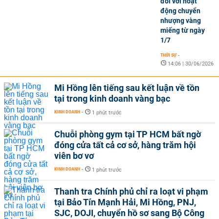
đối với hoạt
động chuyển
nhượng vàng
miếng từ ngày
1/7
THỜI SỰ
-
14:06 | 30/06/2026
Mi Hồng lên tiếng sau kết luận về tồn
tại trong kinh doanh vàng bạc
KINH DOANH
-
1 phút trước
Chuỗi phòng gym tại TP HCM bất ngờ
đóng cửa tất cả cơ sở, hàng trăm hội
viên bơ vơ
KINH DOANH
-
1 phút trước
Thanh tra Chính phủ chỉ ra loạt vi phạm
tại Bảo Tín Mạnh Hải, Mi Hồng, PNJ,
SJC, DOJI, chuyển hồ sơ sang Bộ Công