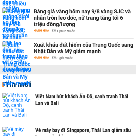
Bảng giá vàng hôm nay 9/8 vàng SJC và
nhẫn tròn leo dốc, nữ trang tăng tới 6
triệu đồng/lượng
HÀNG HÓA
-
1 phút trước
Xuất khẩu đất hiếm của Trung Quốc sang
Nhật Bản và Mỹ giảm mạnh
HÀNG HÓA
-
8 giờ trước
Tin mới
Việt Nam hút khách Ấn Độ, cạnh tranh Thái
Lan và Bali
Vé máy bay đi Singapore, Thái Lan giảm sâu