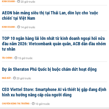
KINH DOANH
-
20 giờ trước
AEON bán mảng siêu thị tại Thái Lan, dồn lực cho ‘cuộc
chiến’ tại Việt Nam
KINH DOANH
-
14 giờ trước
TOP 10 ngân hàng lãi lớn nhất từ kinh doanh ngoại hối nửa
đầu năm 2026: Vietcombank quán quân, ACB dẫn đầu nhóm
tư nhân
TÀI CHÍNH
-
15 giờ trước
Dự án Sheraton Phú Quốc bị buộc chấm dứt hoạt động
NHÀ ĐẤT
-
20 giờ trước
CEO Viettel Store: Smartphone AI và thiết bị gập đang định
hình xu hướng nâng cấp của người dùng
CHUYỂN ĐỘNG THỊ TRƯỜNG
-
10 giờ trước