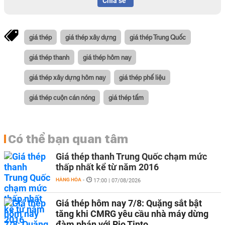
Chia sẻ
giá thép
giá thép xây dựng
giá thép Trung Quốc
giá thép thanh
giá thép hôm nay
giá thép xây dựng hôm nay
giá thép phế liệu
giá thép cuộn cán nóng
giá thép tấm
Có thể bạn quan tâm
Giá thép thanh Trung Quốc chạm mức
thấp nhất kể từ năm 2016
HÀNG HÓA
-
17:00 | 07/08/2026
Giá thép hôm nay 7/8: Quặng sắt bật
tăng khi CMRG yêu cầu nhà máy dừng
đàm phán với Rio Tinto