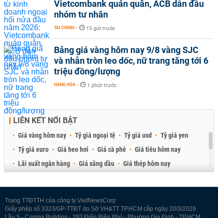
Vietcombank quán quân, ACB dẫn đầu
nhóm tư nhân
TÀI CHÍNH
-
15 giờ trước
Bảng giá vàng hôm nay 9/8 vàng SJC
và nhẫn tròn leo dốc, nữ trang tăng tới 6
triệu đồng/lượng
HÀNG HÓA
-
1 phút trước
LIÊN KẾT NỔI BẬT
Giá vàng hôm nay
Tỷ giá ngoại tệ
Tỷ giá usd
Tỷ giá yen
Tỷ giá euro
Giá heo hơi
Giá cà phê
Giá tiêu hôm nay
Lãi suất ngân hàng
Giá xăng dầu
Giá thép hôm nay
Giá sầu riêng
Giá thịt heo
Giá gạo
Giá cao su
Best Retail Brokers
Diễn đàn đầu tư Việt Nam 2026
Trang TTĐTTH của công ty VietNewsCorp
Giấy phép số 3323/GP-TTĐT do Sở VH&TT TP.HCM cấp ngày 20/3/2026
Lầu 5 - Compa Building - 293 Điện Biên Phủ - Phường Gia Định - TP.HCM