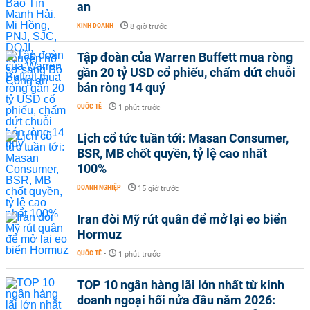
an
KINH DOANH
-
8 giờ trước
Tập đoàn của Warren Buffett mua ròng
gần 20 tỷ USD cổ phiếu, chấm dứt chuỗi
bán ròng 14 quý
QUỐC TẾ
-
1 phút trước
Lịch cổ tức tuần tới: Masan Consumer,
BSR, MB chốt quyền, tỷ lệ cao nhất
100%
DOANH NGHIỆP
-
15 giờ trước
Iran đòi Mỹ rút quân để mở lại eo biển
Hormuz
QUỐC TẾ
-
1 phút trước
TOP 10 ngân hàng lãi lớn nhất từ kinh
doanh ngoại hối nửa đầu năm 2026: