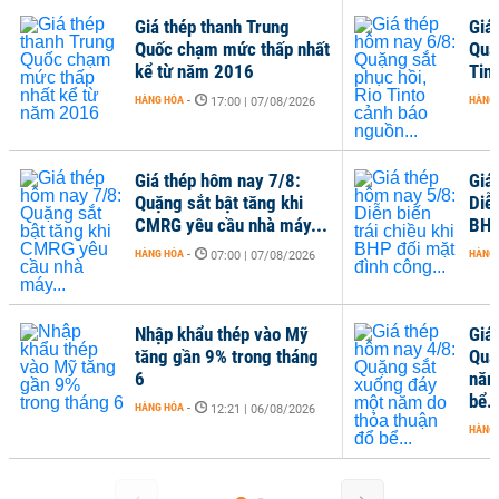
Giá thép thanh Trung
Giá
Quốc chạm mức thấp nhất
Quặ
kể từ năm 2016
Tin
HÀNG HÓA
-
HÀNG
17:00 | 07/08/2026
Giá thép hôm nay 7/8:
Giá
Quặng sắt bật tăng khi
Diễn
CMRG yêu cầu nhà máy...
BHP
HÀNG HÓA
-
HÀNG
07:00 | 07/08/2026
Nhập khẩu thép vào Mỹ
Giá
tăng gần 9% trong tháng
Quặ
6
năm
bể..
HÀNG HÓA
-
12:21 | 06/08/2026
HÀNG