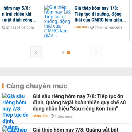
ép hôm nay 5/8:
Giá thép hôm nay 1/8:
ến trái chiều khi
Tiếp tục đi xuống, động
i mặt đình công...
thái của CMRG làm gián...
-
HÀNG HÓA
-
07:25 | 05/08/2026
07:40 | 01/08/2026
Cùng chuyên mục
Giá sầu riêng hôm nay 7/8: Tiếp tục ổn
định, Quảng Ngãi hoàn thiện quy chế sử
dụng nhãn hiệu "Sầu riêng Kon Tum"
HÀNG HÓA
-
1 phút trước
Giá thép hôm nay 7/8: Quặng sắt bật