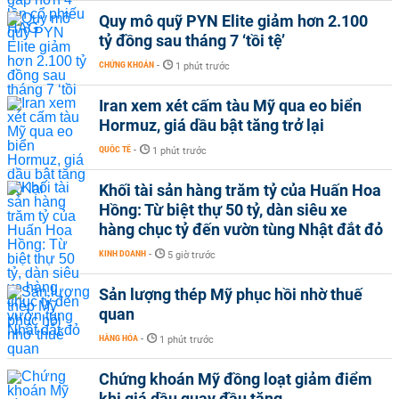
Quy mô quỹ PYN Elite giảm hơn 2.100
tỷ đồng sau tháng 7 ‘tồi tệ’
CHỨNG KHOÁN
-
1 phút trước
Iran xem xét cấm tàu Mỹ qua eo biển
Hormuz, giá dầu bật tăng trở lại
QUỐC TẾ
-
1 phút trước
Khối tài sản hàng trăm tỷ của Huấn Hoa
Hồng: Từ biệt thự 50 tỷ, dàn siêu xe
hàng chục tỷ đến vườn tùng Nhật đắt đỏ
KINH DOANH
-
5 giờ trước
Sản lượng thép Mỹ phục hồi nhờ thuế
quan
HÀNG HÓA
-
1 phút trước
Chứng khoán Mỹ đồng loạt giảm điểm
khi giá dầu quay đầu tăng