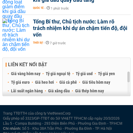
QUỐC TẾ
-
1 phút trước
Tổng Bí thư, Chủ tịch nước: Làm rõ
trách nhiệm khi dự án chậm tiến độ, đội
vốn
THỜI SỰ
-
7 giờ trước
LIÊN KẾT NỔI BẬT
Giá vàng hôm nay
Tỷ giá ngoại tệ
Tỷ giá usd
Tỷ giá yen
Tỷ giá euro
Giá heo hơi
Giá cà phê
Giá tiêu hôm nay
Lãi suất ngân hàng
Giá xăng dầu
Giá thép hôm nay
Giá sầu riêng
Giá thịt heo
Giá gạo
Giá cao su
Best Retail Brokers
Diễn đàn đầu tư Việt Nam 2026
Trang TTĐTTH của công ty VietNewsCorp
Giấy phép số 3323/GP-TTĐT do Sở VH&TT TP.HCM cấp ngày 20/3/2026
Lầu 5 - Compa Building - 293 Điện Biên Phủ - Phường Gia Định - TP.HCM
Chi nhánh:
Số 5 - Khu 38A Trần Phú - Phường Ba Đình - TP. Hà Nội