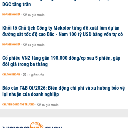
DGC tăng trần
DOANH NGHIỆP
-
15 giờ trước
Khởi tố Chủ tịch Công ty Mekolor từng đề xuất làm dự án
đường sắt tốc độ cao Bắc - Nam 100 tỷ USD bằng vốn tự có
DOANH NGHIỆP
-
14 giờ trước
Cổ phiếu VNZ tăng gần 190.000 đồng/cp sau 5 phiên, gấp
đôi giá trong ba tháng
CHỨNG KHOÁN
-
15 giờ trước
Báo cáo F&B QI/2026: Biến động chi phí và xu hướng bảo vệ
lợi nhuận của doanh nghiệp
CHUYỂN ĐỘNG THỊ TRƯỜNG
-
16 giờ trước