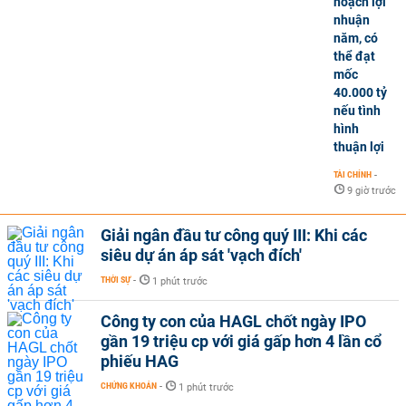
hoạch lợi
nhuận
năm, có
thể đạt
mốc
40.000 tỷ
nếu tình
hình
thuận lợi
TÀI CHÍNH
-
9 giờ trước
Giải ngân đầu tư công quý III: Khi các
siêu dự án áp sát 'vạch đích'
THỜI SỰ
-
1 phút trước
Công ty con của HAGL chốt ngày IPO
gần 19 triệu cp với giá gấp hơn 4 lần cổ
phiếu HAG
CHỨNG KHOÁN
-
1 phút trước