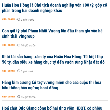
Huấn Hoa Hồng là Chủ tịch doanh nghiệp vốn 100 tỷ, góp cổ
phần trong hai doanh nghiệp khác
KINH DOANH
-
9 giờ trước
Con gái tỷ phú Phạm Nhật Vượng lần đầu tham gia vào hệ
sinh thái Vingroup
KINH DOANH
-
10 giờ trước
Khối tài sản hàng trăm tỷ của Huấn Hoa Hồng: Từ biệt thự
50 tỷ, dàn siêu xe hàng chục tỷ đến vườn tùng Nhật đắt đỏ
KINH DOANH
-
5 giờ trước
Hãng kim cương tài trợ vương miện cho các cuộc thi hoa
hậu thông báo ngừng hoạt động
KINH DOANH
-
15 giờ trước
Hoá chất Đức Giang công bố hai ứng viên HĐQT, cổ phiếu