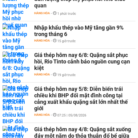
quan
HÀNG HÓA
-
1 phút trước
Nhập khẩu thép vào Mỹ tăng gần 9%
trong tháng 6
HÀNG HÓA
-
15 giờ trước
Giá thép hôm nay 6/8: Quặng sắt phục
hồi, Rio Tinto cảnh báo nguồn cung cạn
kiệt
HÀNG HÓA
-
19 giờ trước
Giá thép hôm nay 5/8: Diễn biến trái
chiều khi BHP đối mặt đình công tại
cảng xuất khẩu quặng sắt lớn nhất thế
giới
HÀNG HÓA
-
07:25 | 05/08/2026
Giá thép hôm nay 4/8: Quặng sắt xuống
đáy một năm do thỏa thuận đổ bể giữa