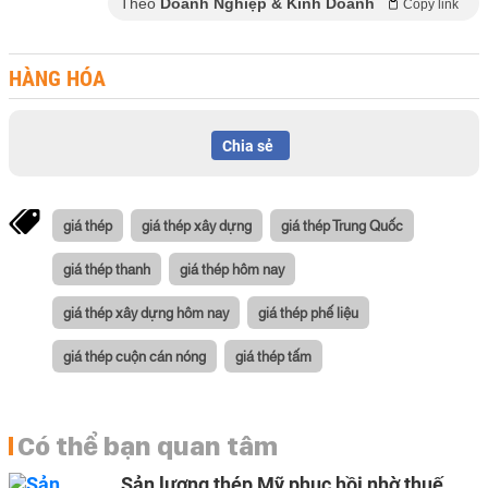
Theo
Doanh Nghiệp & Kinh Doanh
Copy link
HÀNG HÓA
Chia sẻ
giá thép
giá thép xây dựng
giá thép Trung Quốc
giá thép thanh
giá thép hôm nay
giá thép xây dựng hôm nay
giá thép phế liệu
giá thép cuộn cán nóng
giá thép tấm
Có thể bạn quan tâm
Sản lượng thép Mỹ phục hồi nhờ thuế