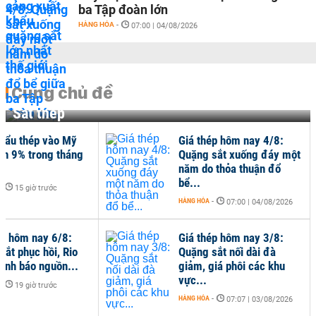
ba Tập đoàn lớn
HÀNG HÓA
-
07:00 | 04/08/2026
Cùng chủ đề
Sắt thép
hẩu thép vào Mỹ
Giá thép hôm nay 4/8:
ần 9% trong tháng
Quặng sắt xuống đáy một
năm do thỏa thuận đổ
bể...
-
15 giờ trước
HÀNG HÓA
-
07:00 | 04/08/2026
ép hôm nay 6/8:
Giá thép hôm nay 3/8:
sắt phục hồi, Rio
Quặng sắt nối dài đà
cảnh báo nguồn...
giảm, giá phôi các khu
vực...
-
19 giờ trước
HÀNG HÓA
-
07:07 | 03/08/2026