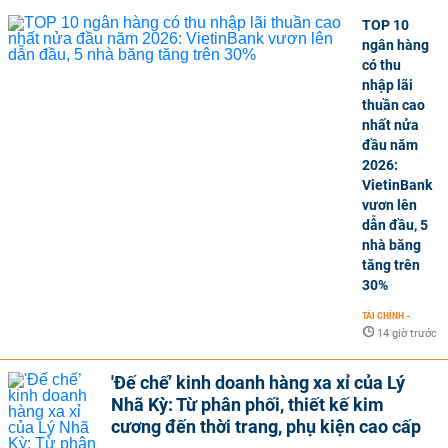
TOP 10
ngân hàng
có thu
nhập lãi
thuần cao
nhất nửa
đầu năm
2026:
VietinBank
vươn lên
dẫn đầu, 5
nhà băng
tăng trên
30%
TÀI CHÍNH
-
14 giờ trước
'Đế chế’ kinh doanh hàng xa xỉ của Lý
Nhã Kỳ: Từ phân phối, thiết kế kim
cương đến thời trang, phụ kiện cao cấp