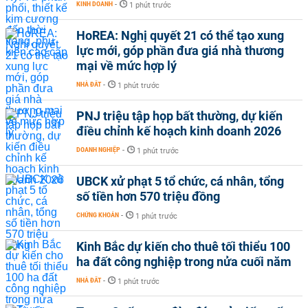
KINH DOANH
-
1 phút trước
HoREA: Nghị quyết 21 có thể tạo xung
lực mới, góp phần đưa giá nhà thương
mại về mức hợp lý
NHÀ ĐẤT
-
1 phút trước
PNJ triệu tập họp bất thường, dự kiến
điều chỉnh kế hoạch kinh doanh 2026
DOANH NGHIỆP
-
1 phút trước
UBCK xử phạt 5 tổ chức, cá nhân, tổng
số tiền hơn 570 triệu đồng
CHỨNG KHOÁN
-
1 phút trước
Kinh Bắc dự kiến cho thuê tối thiểu 100
ha đất công nghiệp trong nửa cuối năm
NHÀ ĐẤT
-
1 phút trước