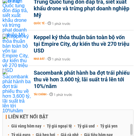
Trung Quốc tung đòn đáp trả, siết xuất
khẩu drone và trừng phạt doanh nghiệp
Mỹ
QUỐC TẾ
-
1 phút trước
Keppel ký thỏa thuận bán toàn bộ vốn
tại Empire City, dự kiến thu về 270 triệu
USD
NHÀ ĐẤT
-
1 phút trước
Sacombank phát hành ba đợt trái phiếu
thu về hơn 3.600 tỷ, lãi suất trả lên tới
10%/năm
TÀI CHÍNH
-
1 phút trước
LIÊN KẾT NỔI BẬT
Giá vàng hôm nay
Tỷ giá ngoại tệ
Tỷ giá usd
Tỷ giá yen
Tỷ giá euro
Giá heo hơi
Giá cà phê
Giá tiêu hôm nay