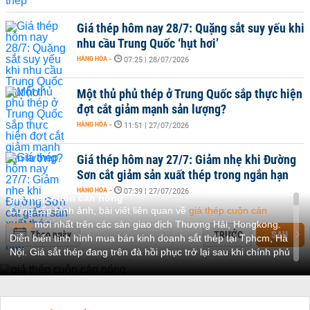
Giá thép hôm nay 28/7: Quặng sắt suy yếu khi
nhu cầu Trung Quốc ‘hụt hơi’
HÀNG HÓA
-
07:25 | 28/07/2026
Một thủ phủ thép ở Trung Quốc sắp thực hiện
đợt cắt giảm mạnh sản lượng?
HÀNG HÓA
-
11:51 | 27/07/2026
Giá thép hôm nay 27/7: Giảm nhẹ khi Đường
Sơn cắt giảm sản xuất thép trong ngắn hạn
HÀNG HÓA
-
07:39 | 27/07/2026
giá thép cuộn cán nóng
Cung cấp hình ảnh, bài viết liên quan về
giá thép cuộn cán
nóng
mới nhất trên các sàn giao dịch Thượng Hải, Hongkong.
Theo ngày
TRƯỚC
SAU
Diễn biến tình hình mua bán kinh doanh sắt thép tại Tphcm, Hà
Nội. Giá sắt thép đang trên đà hồi phục trở lại sau khi chính phủ
Trung Quốc đang kích hoạt thị trường sau thời gian dài dừng hoạt
động với các nhà máy thép.
Thị trường giá thép cuộn cán nóng năm 2020
Giá thép thanh
giao tháng 5 trên Sàn giao dịch Thượng Hải tiếp