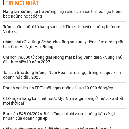
TIN MỚI NHẤT
đà tăng cao kỉ lục, tăng 106 nhân dân tệ lên 3.983 nhân dân
tệ/tấn vào lúc 10h (giờ Việt Nam).
Hãng kim cương tài trợ vương miện cho các cuộc thi hoa hậu thông
Ngành thép Trung Quốc đang chứng kiến lợi nhuận giảm gần một
báo ngừng hoạt động
nửa trong 2 tháng đầu năm 2020 so với cùng kì năm ngoái khi
sản lượng tăng mạnh.
Trùm phân phối ô tô hạng sang lãi đậm khi chuyển hướng buôn xe
VinFast
Lợi nhuận ngành thép trong 2 tháng đầu năm đạt 29,6 tỉ nhân dân
tệ (tương đương 4,4 tỉ USD), giảm 49,5% so với năm trước, theo
Chính phủ đề xuất Quốc hội cho tăng 86.100 tỷ đồng làm đường sắt
Ủy ban Cải cách và Phát triển quốc gia, nhà hoạch định kinh tế
Lào Cai - Hà Nội - Hải Phòng
hàng đầu của đất nước.
Nguyên nhân khiến sụt giảm lợi nhuận của ngành là nguồn cung
Chi hơn 78.000 tỷ đồng giải phóng mặt bằng Vành đai 5 - Vùng Thủ
trên thị trường tiếp tục mở rộng. Sản lượng thép thô tăng 9,2% lên
đô, thực hiện từ năm 2027
149,6 triệu tấn, tăng hơn 3,3 điểm phần trăm so với cùng kì năm
Tái cấu trúc đúng hướng, Nam Hoa hái trái ngọt trong kết quả kinh
ngoái.
doanh nửa đầu 2026
Sản lượng thép cuộn tăng 10,7% lên 171,5 triệu tấn, tăng 6,1
điểm phần trăm so với cùng kì năm ngoái.
Doanh nghiệp 'họ FPT' chốt ngày nhận cổ tức 10.000 đồng/cp
Sản lượng thép xuất khẩu thép tăng 12,9%, lên 10,7 triệu tấn
trong khi nhập khẩu giảm 9,9% xuống còn 2 triệu tấn.
CEO ngân hàng lớn nhất nước Mỹ: ‘Nợ margin đang ở mức cao nhất
mọi thời đại’
Báo cáo F&B QI/2026: Biến động chi phí và xu hướng bảo vệ lợi
nhuận của doanh nghiệp