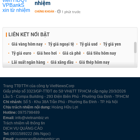
nhiệm
CHỨNG KHOÁN
-
1 phút trước
LIÊN KẾT NỔI BẬT
Giá vàng hôm nay
Tỷ giá ngoại tệ
Tỷ giá usd
Tỷ giá yen
Tỷ giá euro
Giá heo hơi
Giá cà phê
Giá tiêu hôm nay
Lãi suất ngân hàng
Giá xăng dầu
Giá thép hôm nay
Giá sầu riêng
Giá thịt heo
Giá gạo
Giá cao su
Best Retail Brokers
Diễn đàn đầu tư Việt Nam 2026
Trang TTĐTTH của công ty VietNewsCorp
Giấy phép số 3323/GP-TTĐT do Sở VH&TT TP.HCM cấp ngày 20/3/2026
Lầu 5 - Compa Building - 293 Điện Biên Phủ - Phường Gia Định - TP.HCM
Chi nhánh:
Số 5 - Khu 38A Trần Phú - Phường Ba Đình - TP. Hà Nội
Chịu trách nhiệm nội dung:
Hoàng Hữu Lợi
Hotline:
0975798489
Email:
info@vietnambiz.vn
Trách nhiệm về thông tin
DỊCH VỤ QUẢNG CÁO
Tel:
0931589222 (Ms Ngọc)
Email:
quangcao@vietnambiz.vn