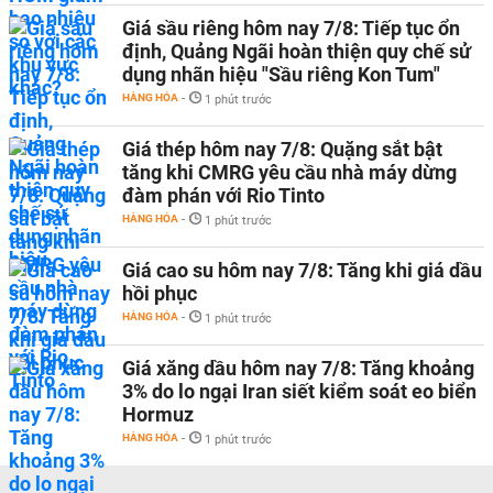
Giá sầu riêng hôm nay 7/8: Tiếp tục ổn
định, Quảng Ngãi hoàn thiện quy chế sử
dụng nhãn hiệu "Sầu riêng Kon Tum"
HÀNG HÓA
-
1 phút trước
Giá thép hôm nay 7/8: Quặng sắt bật
tăng khi CMRG yêu cầu nhà máy dừng
đàm phán với Rio Tinto
HÀNG HÓA
-
1 phút trước
Giá cao su hôm nay 7/8: Tăng khi giá dầu
hồi phục
HÀNG HÓA
-
1 phút trước
Giá xăng dầu hôm nay 7/8: Tăng khoảng
3% do lo ngại Iran siết kiểm soát eo biển
Hormuz
HÀNG HÓA
-
1 phút trước