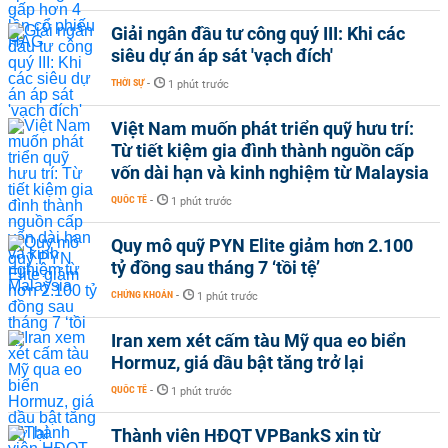
Giải ngân đầu tư công quý III: Khi các
siêu dự án áp sát 'vạch đích'
THỜI SỰ
-
1 phút trước
Việt Nam muốn phát triển quỹ hưu trí:
Từ tiết kiệm gia đình thành nguồn cấp
vốn dài hạn và kinh nghiệm từ Malaysia
QUỐC TẾ
-
1 phút trước
Quy mô quỹ PYN Elite giảm hơn 2.100
tỷ đồng sau tháng 7 ‘tồi tệ’
CHỨNG KHOÁN
-
1 phút trước
Iran xem xét cấm tàu Mỹ qua eo biển
Hormuz, giá dầu bật tăng trở lại
QUỐC TẾ
-
1 phút trước
Thành viên HĐQT VPBankS xin từ