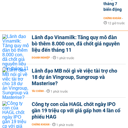
tháng 7
biến động
CHỨNG KHOÁN
-
12 giờ trước
Lãnh đạo Vinamilk: Tăng quy mô đàn
bò thêm 8.000 con, đã chốt giá nguyên
liệu đến tháng 11
DOANH NGHIỆP
-
1 phút trước
Lãnh đạo MB nói gì về việc tài trợ cho
18 dự án Vingroup, Sungroup và
Masterise?
TÀI CHÍNH
-
1 phút trước
Công ty con của HAGL chốt ngày IPO
gần 19 triệu cp với giá gấp hơn 4 lần cổ
phiếu HAG
CHỨNG KHOÁN
-
1 phút trước