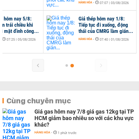
HÀNG HÓA
-
07:07 | 03/08/2026
ép hôm nay 5/8:
Giá thép hôm nay 1/8:
ến trái chiều khi
Tiếp tục đi xuống, động
i mặt đình công...
thái của CMRG làm gián...
-
HÀNG HÓA
-
07:25 | 05/08/2026
07:40 | 01/08/2026
Cùng chuyên mục
Giá gas hôm nay 7/8 giá gas 12kg tại TP
HCM giảm bao nhiêu so với các khu vực
khác?
HÀNG HÓA
-
1 phút trước