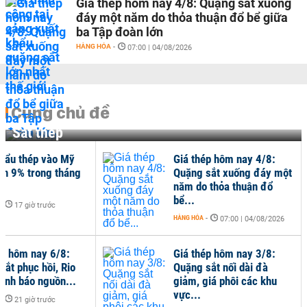
Giá thép hôm nay 4/8: Quặng sắt xuống
đáy một năm do thỏa thuận đổ bể giữa
ba Tập đoàn lớn
HÀNG HÓA
-
07:00 | 04/08/2026
Cùng chủ đề
Sắt thép
hẩu thép vào Mỹ
Giá thép hôm nay 4/8:
ần 9% trong tháng
Quặng sắt xuống đáy một
năm do thỏa thuận đổ
bể...
-
17 giờ trước
HÀNG HÓA
-
07:00 | 04/08/2026
ép hôm nay 6/8:
Giá thép hôm nay 3/8:
sắt phục hồi, Rio
Quặng sắt nối dài đà
cảnh báo nguồn...
giảm, giá phôi các khu
vực...
-
21 giờ trước