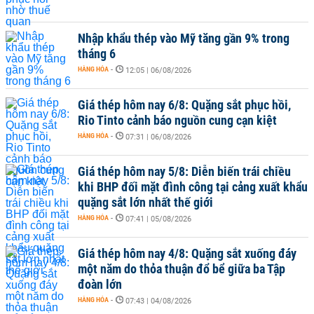
Nhập khẩu thép vào Mỹ tăng gần 9% trong
tháng 6
HÀNG HÓA
-
12:05 | 06/08/2026
Giá thép hôm nay 6/8: Quặng sắt phục hồi,
Rio Tinto cảnh báo nguồn cung cạn kiệt
HÀNG HÓA
-
07:31 | 06/08/2026
Giá thép hôm nay 5/8: Diễn biến trái chiều
khi BHP đối mặt đình công tại cảng xuất khẩu
quặng sắt lớn nhất thế giới
HÀNG HÓA
-
07:41 | 05/08/2026
Giá thép hôm nay 4/8: Quặng sắt xuống đáy
một năm do thỏa thuận đổ bể giữa ba Tập
đoàn lớn
HÀNG HÓA
-
07:43 | 04/08/2026