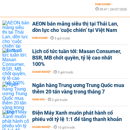
KINH DOANH
-
09:47 | 24/07/2026
AEON bán mảng siêu thị tại Thái Lan,
dồn lực cho ‘cuộc chiến’ tại Việt Nam
KINH DOANH
-
3 giờ trước
Lịch cổ tức tuần tới: Masan Consumer,
BSR, MB chốt quyền, tỷ lệ cao nhất
100%
DOANH NGHIỆP
-
3 giờ trước
Ngân hàng Trung ương Trung Quốc mua
thêm 20 tấn vàng trong tháng 7
HÀNG HÓA
-
2 giờ trước
Điện Máy Xanh muốn phát hành cổ
phiếu với tỷ lệ 1:1 để tăng thanh khoản
DOANH NGHIỆP
-
10 giờ trước