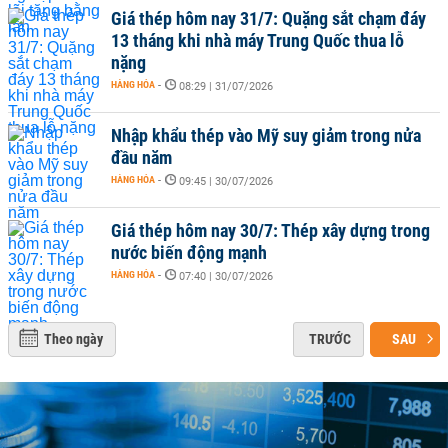
Giá thép hôm nay 31/7: Quặng sắt chạm đáy
13 tháng khi nhà máy Trung Quốc thua lỗ
nặng
HÀNG HÓA
-
08:29 | 31/07/2026
Nhập khẩu thép vào Mỹ suy giảm trong nửa
đầu năm
HÀNG HÓA
-
09:45 | 30/07/2026
Giá thép hôm nay 30/7: Thép xây dựng trong
nước biến động mạnh
HÀNG HÓA
-
07:40 | 30/07/2026
Theo ngày
TRƯỚC
SAU