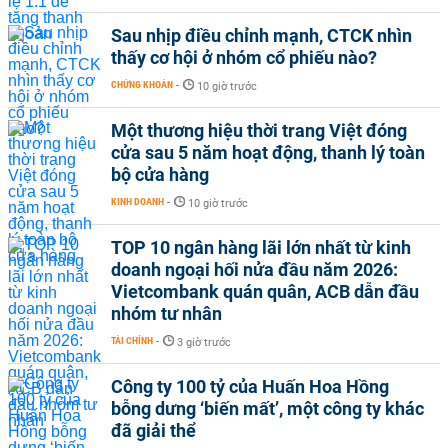
Sau nhịp điều chỉnh mạnh, CTCK nhìn
thấy cơ hội ở nhóm cổ phiếu nào?
CHỨNG KHOÁN
-
10 giờ trước
Một thương hiệu thời trang Việt đóng
cửa sau 5 năm hoạt động, thanh lý toàn
bộ cửa hàng
KINH DOANH
-
10 giờ trước
TOP 10 ngân hàng lãi lớn nhất từ kinh
doanh ngoại hối nửa đầu năm 2026:
Vietcombank quán quân, ACB dẫn đầu
nhóm tư nhân
TÀI CHÍNH
-
3 giờ trước
Công ty 100 tỷ của Huấn Hoa Hồng
bỗng dưng ‘biến mất’, một công ty khác
đã giải thể