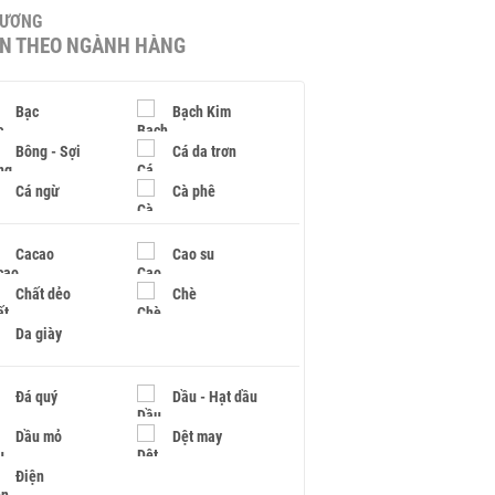
HƯƠNG
IN THEO NGÀNH HÀNG
Bạc
Bạch Kim
Bông - Sợi
Cá da trơn
Cá ngừ
Cà phê
Cacao
Cao su
Chất dẻo
Chè
Da giày
Đá quý
Dầu - Hạt dầu
Dầu mỏ
Dệt may
Điện