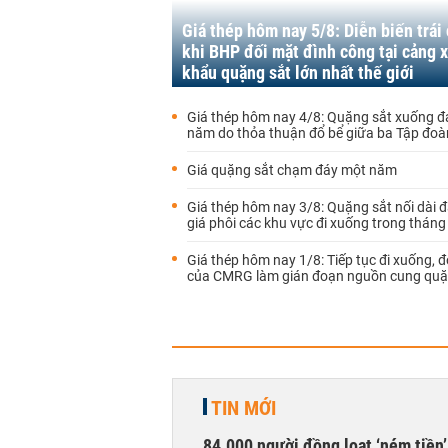
Giá thép hôm nay 5/8: Diễn biến trái
khi BHP đối mặt đình công tại cảng 
khẩu quặng sắt lớn nhất thế giới
Giá thép hôm nay 4/8: Quặng sắt xuống đ
năm do thỏa thuận đổ bể giữa ba Tập đoà
Giá quặng sắt chạm đáy một năm
Giá thép hôm nay 3/8: Quặng sắt nối dài đ
giá phôi các khu vực đi xuống trong tháng
Giá thép hôm nay 1/8: Tiếp tục đi xuống, đ
của CMRG làm gián đoạn nguồn cung quặ
TIN MỚI
84.000 người đồng loạt ‘ném tiền’