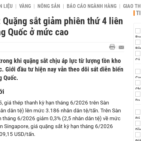
 LIỆU
VÀNG
NÔNG SẢN
BÁO CÁO NGÀNH HÀNG
GIAO T
T
 Quặng sắt giảm phiên thứ 4 liên
ung Quốc ở mức cao
trong khi quặng sắt chịu áp lực từ lượng tồn kho
. Giới đầu tư hiện nay vẫn theo dõi sát diễn biến
g Quốc.
 giới
5, giá thép thanh kỳ hạn tháng 6/2026 trên Sàn
ân dân tệ) lên mức 3.186 nhân dân tệ/tấn. Trên Sàn
ạn tháng 6/2026 giảm 0,3% (2,5 nhân dân tệ) về mức
àn Singapore, giá quặng sắt kỳ hạn tháng 6/2026
109,15 USD/tấn.