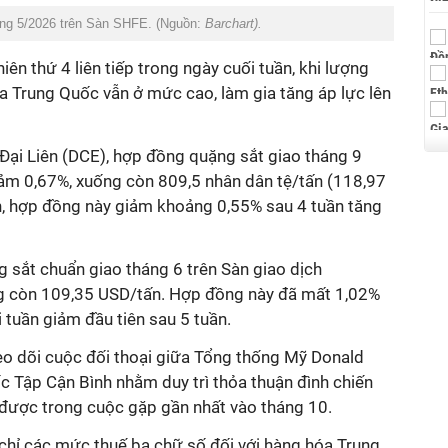
háng 5/2026 trên Sàn SHFE. (Nguồn:
Barchart).
ên thứ 4 liên tiếp trong ngày cuối tuần, khi lượng
a Trung Quốc vẫn ở mức cao, làm gia tăng áp lực lên
Đại Liên (DCE), hợp đồng quặng sắt giao tháng 9
iảm 0,67%, xuống còn 809,5 nhân dân tệ/tấn (118,97
n, hợp đồng này giảm khoảng 0,55% sau 4 tuần tăng
 sắt chuẩn giao tháng 6 trên Sàn giao dịch
g còn 109,35 USD/tấn. Hợp đồng này đã mất 1,02%
 tuần giảm đầu tiên sau 5 tuần.
heo dõi cuộc đối thoại giữa Tổng thống Mỹ Donald
c Tập Cận Bình nhằm duy trì thỏa thuận đình chiến
ược trong cuộc gặp gần nhất vào tháng 10.
chỉ các mức thuế ba chữ số đối với hàng hóa Trung