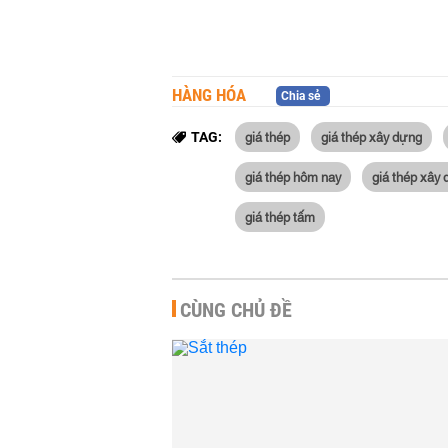
HÀNG HÓA
Chia sẻ
giá thép
giá thép xây dựng
TAG:
giá thép hôm nay
giá thép xây
giá thép tấm
CÙNG CHỦ ĐỀ