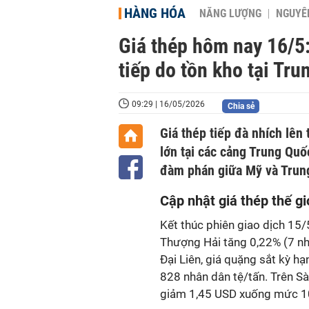
HÀNG HÓA
NĂNG LƯỢNG
NGUYÊN
Giá thép hôm nay 16/5:
tiếp do tồn kho tại Tr
09:29 | 16/05/2026
Chia sẻ
Giá thép tiếp đà nhích lên 
lớn tại các cảng Trung Quốc
đàm phán giữa Mỹ và Trun
Cập nhật giá thép thế
Kết thúc phiên giao dịch 15/
Thượng Hải tăng 0,22% (7 nh
Đại Liên, giá quặng sắt kỳ h
828 nhân dân tệ/tấn. Trên S
giảm 1,45 USD xuống mức 