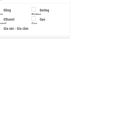
Đồng
Đường
Ethanol
Gạo
Gia súc - Gia cầm
Giấy
Gỗ
Hạt điều
Hồ tiêu - Hạt tiêu
Khí đốt
Kim loại khác
Mắc ca
Muối
Ngũ cốc
Nhựa - Hạt nhựa
Palladium
Phân bón