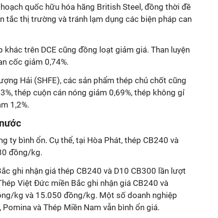
ế hoạch quốc hữu hóa hãng British Steel, đồng thời đề
n tắc thị trường và tránh lạm dụng các biện pháp can
p khác trên DCE cũng đồng loạt giảm giá. Than luyện
han cốc giảm 0,74%.
hượng Hải (SHFE), các sản phẩm thép chủ chốt cũng
43%, thép cuộn cán nóng giảm 0,69%, thép không gỉ
ảm 1,2%.
 nước
ng ty bình ổn. Cụ thể, tại Hòa Phát, thép CB240 và
30 đồng/kg.
Bắc ghi nhận giá thép CB240 và D10 CB300 lần lượt
Thép Việt Đức miền Bắc ghi nhận giá CB240 và
ng/kg và 15.050 đồng/kg. Một số doanh nghiệp
 Pomina và Thép Miền Nam vẫn bình ổn giá.