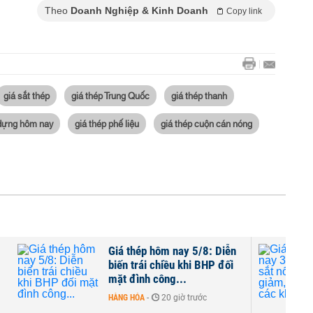
Theo
Doanh Nghiệp & Kinh Doanh
Copy link
giá sắt thép
giá thép Trung Quốc
giá thép thanh
 dựng hôm nay
giá thép phế liệu
giá thép cuộn cán nóng
Giá thép hôm nay 5/8: Diễn
biến trái chiều khi BHP đối
mặt đình công...
HÀNG HÓA
-
20 giờ trước