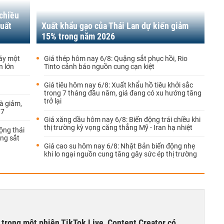
 chiều
xuất
Xuất khẩu gạo của Thái Lan dự kiến giảm
15% trong năm 2026
áy một
Giá thép hôm nay 6/8: Quặng sắt phục hồi, Rio
n lớn
Tinto cảnh báo nguồn cung cạn kiệt
Giá tiêu hôm nay 6/8: Xuất khẩu hồ tiêu khởi sắc
trong 7 tháng đầu năm, giá đang có xu hướng tăng
trở lại
à giảm,
 7
Giá xăng dầu hôm nay 6/8: Biến động trái chiều khi
thị trường kỳ vọng căng thẳng Mỹ - Iran hạ nhiệt
ộng thái
ng sắt
Giá cao su hôm nay 6/8: Nhật Bản biến động nhẹ
khi lo ngại nguồn cung tăng gây sức ép thị trường
 trong một phiên TikTok Live, Content Creator có