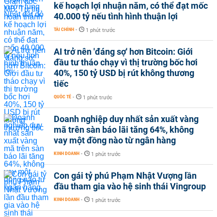
kế hoạch lợi nhuận năm, có thể đạt mốc
40.000 tỷ nếu tình hình thuận lợi
TÀI CHÍNH
-
1 phút trước
AI trở nên 'đáng sợ' hơn Bitcoin: Giới
đầu tư tháo chạy vì thị trường bốc hơi
40%, 150 tỷ USD bị rút không thương
tiếc
QUỐC TẾ
-
1 phút trước
Doanh nghiệp duy nhất sản xuất vàng
mã trên sàn báo lãi tăng 64%, không
vay một đồng nào từ ngân hàng
KINH DOANH
-
1 phút trước
Con gái tỷ phú Phạm Nhật Vượng lần
đầu tham gia vào hệ sinh thái Vingroup
KINH DOANH
-
1 phút trước