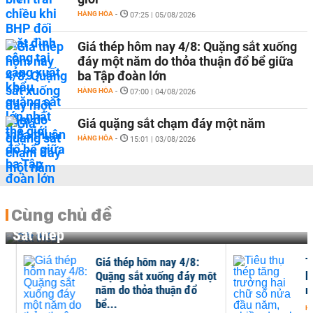
HÀNG HÓA
-
07:25 | 05/08/2026
Giá thép hôm nay 4/8: Quặng sắt xuống
đáy một năm do thỏa thuận đổ bể giữa
ba Tập đoàn lớn
HÀNG HÓA
-
07:00 | 04/08/2026
Giá quặng sắt chạm đáy một năm
HÀNG HÓA
-
15:01 | 03/08/2026
Cùng chủ đề
Sắt thép
Giá thép hôm nay 4/8:
Tiê
Quặng sắt xuống đáy một
hai
năm do thỏa thuận đổ
nhi
bể...
HÀNG