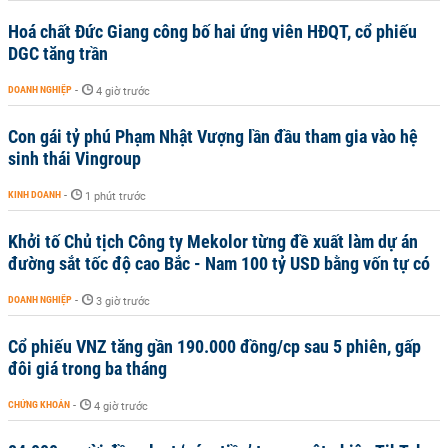
Hoá chất Đức Giang công bố hai ứng viên HĐQT, cổ phiếu
DGC tăng trần
DOANH NGHIỆP
-
4 giờ trước
Con gái tỷ phú Phạm Nhật Vượng lần đầu tham gia vào hệ
sinh thái Vingroup
KINH DOANH
-
1 phút trước
Khởi tố Chủ tịch Công ty Mekolor từng đề xuất làm dự án
đường sắt tốc độ cao Bắc - Nam 100 tỷ USD bằng vốn tự có
DOANH NGHIỆP
-
3 giờ trước
Cổ phiếu VNZ tăng gần 190.000 đồng/cp sau 5 phiên, gấp
đôi giá trong ba tháng
CHỨNG KHOÁN
-
4 giờ trước