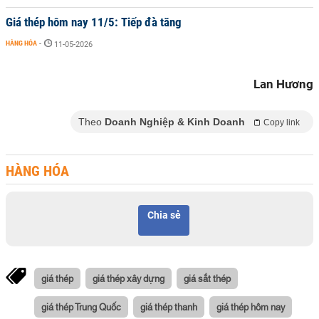
Giá thép hôm nay 11/5: Tiếp đà tăng
HÀNG HÓA
-
11-05-2026
Lan Hương
Theo
Doanh Nghiệp & Kinh Doanh
Copy link
HÀNG HÓA
Chia sẻ
giá thép
giá thép xây dựng
giá sắt thép
giá thép Trung Quốc
giá thép thanh
giá thép hôm nay