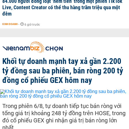
84.000 người đồng loạt ‘ném tiền’ trong một phiên TikTok
Live, Content Creator có thể thu hàng trăm triệu qua một
đêm
KINH DOANH
-
6 giờ trước
Khối tự doanh mạnh tay xả gần 2.200
tỷ đồng sau ba phiên, bán ròng 200 tỷ
đồng cổ phiếu GEX hôm nay
Trong phiên 6/8, tự doanh tiếp tục bán ròng với
tổng giá trị khoảng 248 tỷ đồng trên HOSE, trong
đó cổ phiếu GEX ghi nhận giá trị bán ròng lớn
nhất.