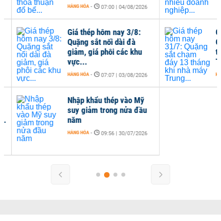
HÀNG HÓA
-
07:00 | 04/08/2026
Giá thép hôm nay 3/8:
Giá
Quặng sắt nối dài đà
Quặ
giảm, giá phôi các khu
thá
vực...
Trun
HÀNG HÓA
-
HÀNG
07:07 | 03/08/2026
Nhập khẩu thép vào Mỹ
suy giảm trong nửa đầu
năm
HÀNG HÓA
-
09:56 | 30/07/2026