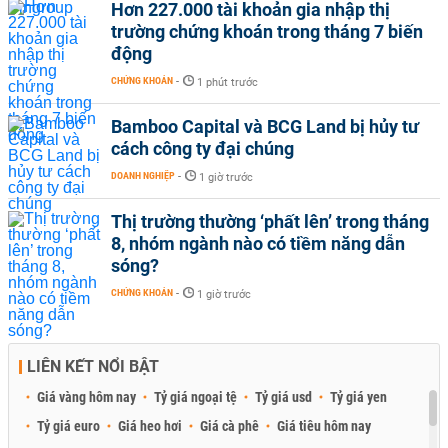
Hơn 227.000 tài khoản gia nhập thị
trường chứng khoán trong tháng 7 biến
động
CHỨNG KHOÁN
-
1 phút trước
Bamboo Capital và BCG Land bị hủy tư
cách công ty đại chúng
DOANH NGHIỆP
-
1 giờ trước
Thị trường thường ‘phất lên’ trong tháng
8, nhóm ngành nào có tiềm năng dẫn
sóng?
CHỨNG KHOÁN
-
1 giờ trước
LIÊN KẾT NỔI BẬT
Giá vàng hôm nay
Tỷ giá ngoại tệ
Tỷ giá usd
Tỷ giá yen
Tỷ giá euro
Giá heo hơi
Giá cà phê
Giá tiêu hôm nay