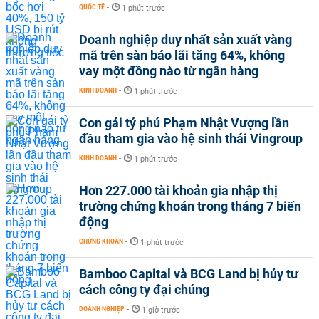
QUỐC TẾ
-
1 phút trước
Doanh nghiệp duy nhất sản xuất vàng
mã trên sàn báo lãi tăng 64%, không
vay một đồng nào từ ngân hàng
KINH DOANH
-
1 phút trước
Con gái tỷ phú Phạm Nhật Vượng lần
đầu tham gia vào hệ sinh thái Vingroup
KINH DOANH
-
1 phút trước
Hơn 227.000 tài khoản gia nhập thị
trường chứng khoán trong tháng 7 biến
động
CHỨNG KHOÁN
-
1 phút trước
Bamboo Capital và BCG Land bị hủy tư
cách công ty đại chúng
DOANH NGHIỆP
-
1 giờ trước