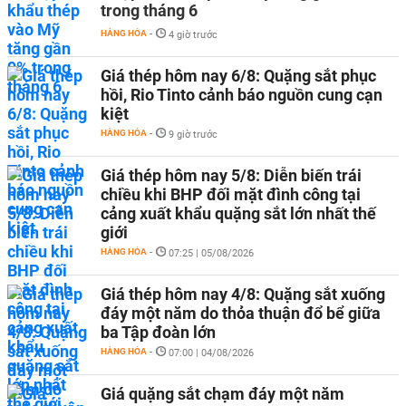
trong tháng 6
HÀNG HÓA
-
4 giờ trước
Giá thép hôm nay 6/8: Quặng sắt phục
hồi, Rio Tinto cảnh báo nguồn cung cạn
kiệt
HÀNG HÓA
-
9 giờ trước
Giá thép hôm nay 5/8: Diễn biến trái
chiều khi BHP đối mặt đình công tại
cảng xuất khẩu quặng sắt lớn nhất thế
giới
HÀNG HÓA
-
07:25 | 05/08/2026
Giá thép hôm nay 4/8: Quặng sắt xuống
đáy một năm do thỏa thuận đổ bể giữa
ba Tập đoàn lớn
HÀNG HÓA
-
07:00 | 04/08/2026
Giá quặng sắt chạm đáy một năm