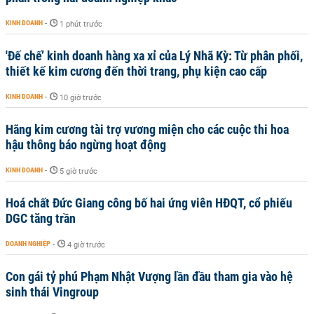
KINH DOANH
-
1 phút trước
'Đế chế’ kinh doanh hàng xa xỉ của Lý Nhã Kỳ: Từ phân phối,
thiết kế kim cương đến thời trang, phụ kiện cao cấp
KINH DOANH
-
10 giờ trước
Hãng kim cương tài trợ vương miện cho các cuộc thi hoa
hậu thông báo ngừng hoạt động
KINH DOANH
-
5 giờ trước
Hoá chất Đức Giang công bố hai ứng viên HĐQT, cổ phiếu
DGC tăng trần
DOANH NGHIỆP
-
4 giờ trước
Con gái tỷ phú Phạm Nhật Vượng lần đầu tham gia vào hệ
sinh thái Vingroup