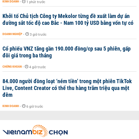
KINH DOANH
-
1 phút trước
Khởi tố Chủ tịch Công ty Mekolor từng đề xuất làm dự án
đường sắt tốc độ cao Bắc - Nam 100 tỷ USD bằng vốn tự có
DOANH NGHIỆP
-
3 giờ trước
Cổ phiếu VNZ tăng gần 190.000 đồng/cp sau 5 phiên, gấp
đôi giá trong ba tháng
CHỨNG KHOÁN
-
4 giờ trước
84.000 người đồng loạt ‘ném tiền’ trong một phiên TikTok
Live, Content Creator có thể thu hàng trăm triệu qua một
đêm
KINH DOANH
-
6 giờ trước