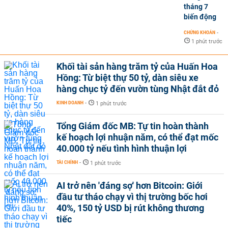
tháng 7
biến động
CHỨNG KHOÁN
-
1 phút trước
Khối tài sản hàng trăm tỷ của Huấn Hoa
Hồng: Từ biệt thự 50 tỷ, dàn siêu xe
hàng chục tỷ đến vườn tùng Nhật đắt đỏ
KINH DOANH
-
1 phút trước
Tổng Giám đốc MB: Tự tin hoàn thành
kế hoạch lợi nhuận năm, có thể đạt mốc
40.000 tỷ nếu tình hình thuận lợi
TÀI CHÍNH
-
1 phút trước
AI trở nên 'đáng sợ' hơn Bitcoin: Giới
đầu tư tháo chạy vì thị trường bốc hơi
40%, 150 tỷ USD bị rút không thương
tiếc