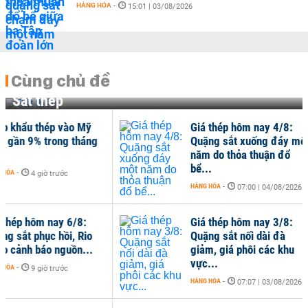
HÀNG HÓA
-
15:01 | 03/08/2026
Cùng chủ đề
Sắt thép
Giá thép hôm nay 4/8:
Tiê
Quặng sắt xuống đáy một
hai
năm do thỏa thuận đổ
nhi
bể...
HÀNG
HÀNG HÓA
-
07:00 | 04/08/2026
Giá thép hôm nay 3/8:
Giá
Quặng sắt nối dài đà
Quặ
giảm, giá phôi các khu
thá
vực...
Tru
HÀNG HÓA
-
HÀNG
07:07 | 03/08/2026