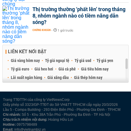
Thị trường thường ‘phất lên’ trong tháng
8, nhóm ngành nào có tiềm năng dẫn
sóng?
CHỨNG KHOÁN
-
1 giờ trước
LIÊN KẾT NỔI BẬT
Giá vàng hôm nay
Tỷ giá ngoại tệ
Tỷ giá usd
Tỷ giá yen
Tỷ giá euro
Giá heo hơi
Giá cà phê
Giá tiêu hôm nay
Lãi suất ngân hàng
Giá xăng dầu
Giá thép hôm nay
Giá sầu riêng
Giá thịt heo
Giá gạo
Giá cao su
Best Retail Brokers
Diễn đàn đầu tư Việt Nam 2026
Trang TTĐTTH của công ty VietNewsCorp
Giấy phép số 3323/GP-TTĐT do Sở VH&TT TP.HCM cấp ngày 20/3/2026
Lầu 5 - Compa Building - 293 Điện Biên Phủ - Phường Gia Định - TP.HCM
Chi nhánh:
Số 5 - Khu 38A Trần Phú - Phường Ba Đình - TP. Hà Nội
Chịu trách nhiệm nội dung:
Hoàng Hữu Lợi
Hotline:
0975798489
Email:
info@vietnambiz.vn