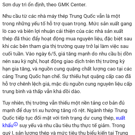
Sơn duy trì ổn định, theo GMK Center.
Nhu cầu từ các nhà máy thép Trung Quốc vẫn là một
trong những yếu tố hỗ trợ quan trọng. Mức sản xuất gang
lò cao và biên lợi nhuận cải thiện của các nhà sản xuất
thép đã thúc đẩy hoạt động mua nguyên liệu, đặc biệt sau
khi các bên tham gia thị trường quay trở lại làm việc sau
cuối tuần. Vào ngày 6/5, giá tăng mạnh do nhu cầu bị dồn
nén sau kỳ nghỉ, hoạt động giao dịch trên thị trường kỳ
hạn gia tăng, và nguồn cung quặng chất lượng cao tại các
cảng Trung Quốc hạn chế. Sự thiếu hụt quặng cấp cao đã
hỗ trợ chênh lệch giá, mặc dù nguồn cung nguyên liệu cấp
trung bình và thấp vẫn khá dồi dào.
Tuy nhiên, thị trường vẫn thiếu một nền tảng cơ bản đủ
mạnh để duy trì xu hướng tăng rõ rệt. Ngành thép Trung
Quốc tiếp tục đối mặt với tình trạng dư cung thép,
xuất
khẩu
suy yếu và nhu cầu tiêu thụ thực tế giảm. Trong
quý I, sản lượng thép và mức tiêu thụ biểu kiến tại Trung