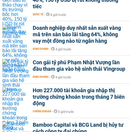
tiếc
QUỐC TẾ
-
4 giờ trước
Doanh nghiệp duy nhất sản xuất vàng
mã trên sàn báo lãi tăng 64%, không
vay một đồng nào từ ngân hàng
KINH DOANH
-
4 giờ trước
Con gái tỷ phú Phạm Nhật Vượng lần
đầu tham gia vào hệ sinh thái Vingroup
KINH DOANH
-
4 giờ trước
Hơn 227.000 tài khoản gia nhập thị
trường chứng khoán trong tháng 7 biến
động
CHỨNG KHOÁN
-
5 giờ trước
Bamboo Capital và BCG Land bị hủy tư
cách công ty đại chúng