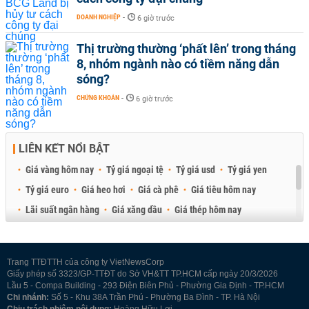
DOANH NGHIỆP
-
6 giờ trước
Thị trường thường ‘phất lên’ trong tháng
8, nhóm ngành nào có tiềm năng dẫn
sóng?
CHỨNG KHOÁN
-
6 giờ trước
LIÊN KẾT NỔI BẬT
Giá vàng hôm nay
Tỷ giá ngoại tệ
Tỷ giá usd
Tỷ giá yen
Tỷ giá euro
Giá heo hơi
Giá cà phê
Giá tiêu hôm nay
Lãi suất ngân hàng
Giá xăng dầu
Giá thép hôm nay
Giá sầu riêng
Giá thịt heo
Giá gạo
Giá cao su
Best Retail Brokers
Diễn đàn đầu tư Việt Nam 2026
Trang TTĐTTH của công ty VietNewsCorp
Giấy phép số 3323/GP-TTĐT do Sở VH&TT TP.HCM cấp ngày 20/3/2026
Lầu 5 - Compa Building - 293 Điện Biên Phủ - Phường Gia Định - TP.HCM
Chi nhánh:
Số 5 - Khu 38A Trần Phú - Phường Ba Đình - TP. Hà Nội
Chịu trách nhiệm nội dung:
Hoàng Hữu Lợi