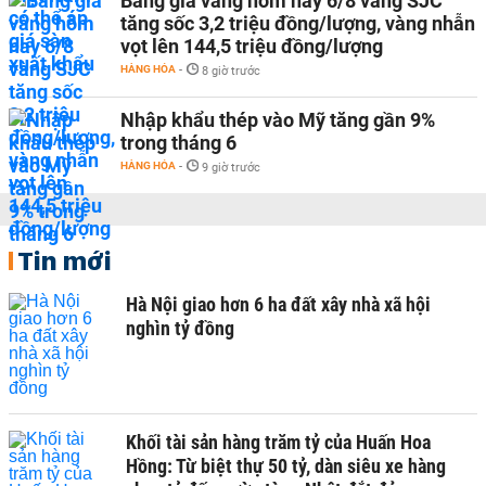
Bảng giá vàng hôm nay 6/8 vàng SJC
tăng sốc 3,2 triệu đồng/lượng, vàng nhẫn
vọt lên 144,5 triệu đồng/lượng
HÀNG HÓA
-
8 giờ trước
Nhập khẩu thép vào Mỹ tăng gần 9%
trong tháng 6
HÀNG HÓA
-
9 giờ trước
Tin mới
Hà Nội giao hơn 6 ha đất xây nhà xã hội
nghìn tỷ đồng
Khối tài sản hàng trăm tỷ của Huấn Hoa
Hồng: Từ biệt thự 50 tỷ, dàn siêu xe hàng