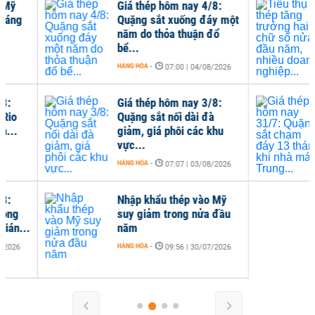
Giá thép hôm nay 4/8:
Tiê
Quặng sắt xuống đáy một
hai
năm do thỏa thuận đổ
nhi
bể...
HÀNG
HÀNG HÓA
-
07:00 | 04/08/2026
Giá thép hôm nay 3/8:
Giá
Quặng sắt nối dài đà
Quặ
giảm, giá phôi các khu
thá
vực...
Trun
HÀNG HÓA
-
HÀNG
07:07 | 03/08/2026
Nhập khẩu thép vào Mỹ
suy giảm trong nửa đầu
năm
HÀNG HÓA
-
09:56 | 30/07/2026