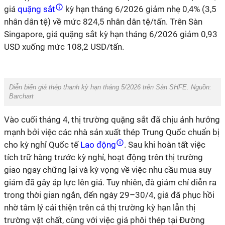
giá
quặng sắt
kỳ hạn tháng 6/2026 giảm nhẹ 0,4% (3,5
nhân dân tệ) về mức 824,5 nhân dân tệ/tấn. Trên Sàn
Singapore, giá quặng sắt kỳ hạn tháng 6/2026 giảm 0,93
USD xuống mức 108,2 USD/tấn.
Diễn biến giá thép thanh kỳ hạn tháng 5/2026 trên Sàn SHFE. Nguồn:
Barchart
Vào cuối tháng 4, thị trường quặng sắt đã chịu ảnh hưởng
mạnh bởi việc các nhà sản xuất thép Trung Quốc chuẩn bị
cho kỳ nghỉ Quốc tế
Lao động
. Sau khi hoàn tất việc
tích trữ hàng trước kỳ nghỉ, hoạt động trên thị trường
giao ngay chững lại và kỳ vọng về việc nhu cầu mua suy
giảm đã gây áp lực lên giá. Tuy nhiên, đà giảm chỉ diễn ra
trong thời gian ngắn, đến ngày 29–30/4, giá đã phục hồi
nhờ tâm lý cải thiện trên cả thị trường kỳ hạn lẫn thị
trường vật chất, cùng với việc giá phôi thép tại Đường