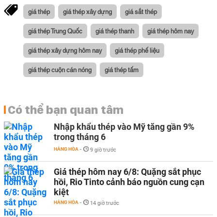
giá thép
giá thép xây dựng
giá sắt thép
giá thép Trung Quốc
giá thép thanh
giá thép hôm nay
giá thép xây dựng hôm nay
giá thép phế liệu
giá thép cuộn cán nóng
giá thép tấm
Có thể bạn quan tâm
Nhập khẩu thép vào Mỹ tăng gần 9%
trong tháng 6
HÀNG HÓA
-
9 giờ trước
Giá thép hôm nay 6/8: Quặng sắt phục
hồi, Rio Tinto cảnh báo nguồn cung cạn
kiệt
HÀNG HÓA
-
14 giờ trước