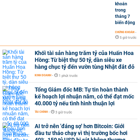
khoán
trong
tháng 7
biến động
CHỨNG KHOÁN
-
5 giờ trước
Khối tài sản hàng trăm tỷ của Huấn Hoa
Hồng: Từ biệt thự 50 tỷ, dàn siêu xe
hàng chục tỷ đến vườn tùng Nhật đắt đỏ
KINH DOANH
-
1 phút trước
Tổng Giám đốc MB: Tự tin hoàn thành
kế hoạch lợi nhuận năm, có thể đạt mốc
40.000 tỷ nếu tình hình thuận lợi
TÀI CHÍNH
-
3 giờ trước
AI trở nên 'đáng sợ' hơn Bitcoin: Giới
đầu tư tháo chạy vì thị trường bốc hơi
40%, 150 tỷ USD bị rút không thương