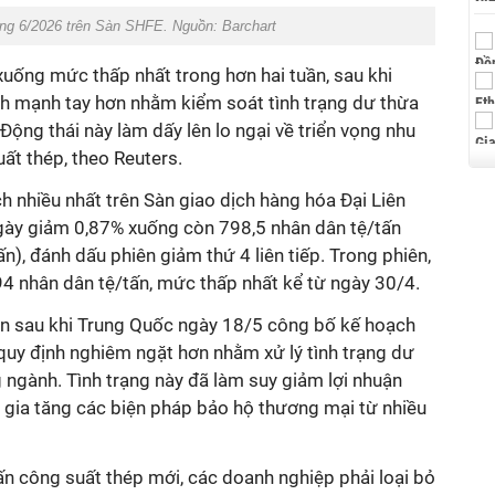
háng 6/2026 trên Sàn SHFE. Nguồn: Barchart
xuống mức thấp nhất trong hơn hai tuần, sau khi
h mạnh tay hơn nhằm kiểm soát tình trạng dư thừa
Động thái này làm dấy lên lo ngại về triển vọng nhu
uất thép, theo Reuters.
 nhiều nhất trên Sàn giao dịch hàng hóa Đại Liên
gày giảm 0,87% xuống còn 798,5 nhân dân tệ/tấn
, đánh dấu phiên giảm thứ 4 liên tiếp. Trong phiên,
94 nhân dân tệ/tấn, mức thấp nhất kể từ ngày 30/4.
iện sau khi Trung Quốc ngày 18/5 công bố kế hoạch
quy định nghiêm ngặt hơn nhằm xử lý tình trạng dư
 ngành. Tình trạng này đã làm suy giảm lợi nhuận
 gia tăng các biện pháp bảo hộ thương mại từ nhiều
ấn công suất thép mới, các doanh nghiệp phải loại bỏ