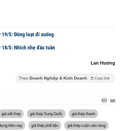
 19/5: Đồng loạt đi xuống
 18/5: Nhích nhẹ đầu tuần
Lan Hương
Theo
Doanh Nghiệp & Kinh Doanh
Copy link
giá sắt thép
giá thép Trung Quốc
giá thép thanh
 dựng hôm nay
giá thép phế liệu
giá thép cuộn cán nóng