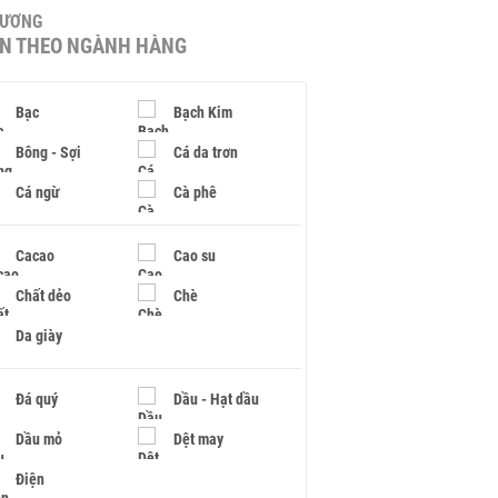
HƯƠNG
IN THEO NGÀNH HÀNG
Bạc
Bạch Kim
Bông - Sợi
Cá da trơn
Cá ngừ
Cà phê
Cacao
Cao su
Chất dẻo
Chè
Da giày
Đá quý
Dầu - Hạt dầu
Dầu mỏ
Dệt may
Điện