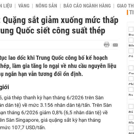
 LIỆU
VÀNG
NÔNG SẢN
BÁO CÁO NGÀNH HÀNG
GIAO T
T
: Quặng sắt giảm xuống mức thấp
rung Quốc siết công suất thép
 tục lao dốc khi Trung Quốc công bố kế hoạch
thép, làm gia tăng lo ngại về nhu cầu nguyên liệu
hụ ngắn hạn vẫn tương đối ổn định.
 giới
5, giá thép thanh kỳ hạn tháng 6/2026 trên Sàn
n dân tệ) về mức 3.156 nhân dân tệ/tấn. Trên Sàn
ạn tháng 6/2026 giảm 0,8% (6,5 nhân dân tệ) về
ên Sàn Singapore, giá quặng sắt kỳ hạn tháng
g mức 107,7 USD/tấn.