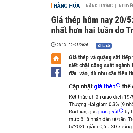
HÀNG HÓA
NĂNG LƯỢNG
NGUYÊN
Giá thép hôm nay 20/5
nhất hơn hai tuần do T
08:13 | 20/05/2026
Chia sẻ
Giá thép và quặng sắt tiếp
siết chặt công suất ngành 
đầu vào, dù nhu cầu tiêu t
Cập nhật
giá thép
thế
Kết thúc phiên giao dịch 19/
Thượng Hải giảm 0,3% (9 nhâ
Đại Liên, giá
quặng sắt
kỳ h
mức 818 nhân dân tệ/tấn. Tr
6/2026 giảm 0,5 USD xuốn