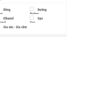
Đồng
Đường
Ethanol
Gạo
Gia súc - Gia cầm
Giấy
Gỗ
Hạt điều
Hồ tiêu - Hạt tiêu
Khí đốt
Kim loại khác
Mắc ca
Muối
Ngũ cốc
Nhựa - Hạt nhựa
Palladium
Phân bón