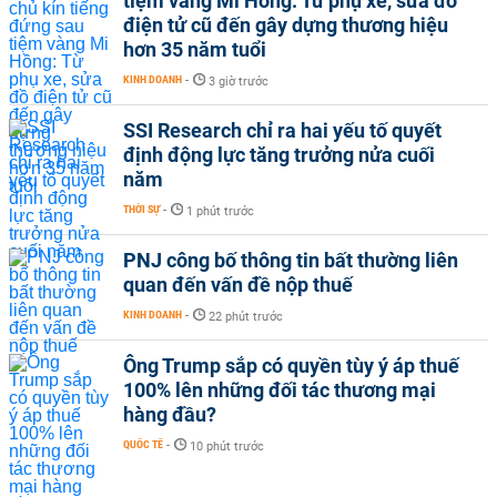
tiệm vàng Mi Hồng: Từ phụ xe, sửa đồ
điện tử cũ đến gây dựng thương hiệu
hơn 35 năm tuổi
KINH DOANH
-
3 giờ trước
SSI Research chỉ ra hai yếu tố quyết
định động lực tăng trưởng nửa cuối
năm
THỜI SỰ
-
1 phút trước
PNJ công bố thông tin bất thường liên
quan đến vấn đề nộp thuế
KINH DOANH
-
22 phút trước
Ông Trump sắp có quyền tùy ý áp thuế
100% lên những đối tác thương mại
hàng đầu?
QUỐC TẾ
-
10 phút trước