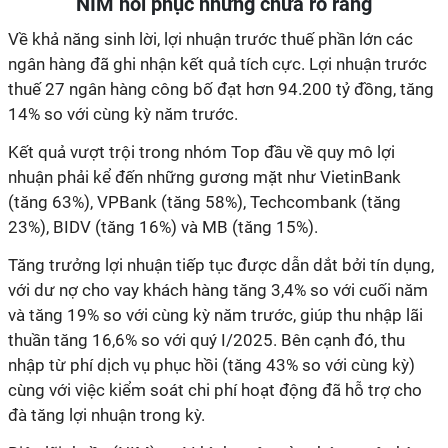
NIM hồi phục nhưng chưa rõ ràng
Về khả năng sinh lời, lợi nhuận trước thuế phần lớn các
ngân hàng đã ghi nhận kết quả tích cực. Lợi nhuận trước
thuế 27 ngân hàng công bố đạt hơn 94.200 tỷ đồng, tăng
14% so với cùng kỳ năm trước.
Kết quả vượt trội trong nhóm Top đầu về quy mô lợi
nhuận phải kể đến những gương mặt như VietinBank
(tăng 63%), VPBank (tăng 58%), Techcombank (tăng
23%), BIDV (tăng 16%) và MB (tăng 15%).
Tăng trư
ở
ng l
ợ
i nhu
ậ
n ti
ế
p t
ụ
c đư
ợ
c d
ẫ
n d
ắ
t b
ở
i tín d
ụ
ng,
v
ớ
i dư n
ợ
cho vay khách hàng tăng 3,4% so với cuối năm
và tăng 19% so với cùng kỳ năm trước, giúp thu nhập lãi
thuần tăng 16,6% so với quý I/2025. Bên cạnh đó, thu
nhập từ phí dịch vụ phục hồi (tăng 43% so với cùng kỳ)
cùng với việc kiểm soát chi phí hoạt động đã hỗ trợ cho
đà tăng lợi nhuận trong kỳ.