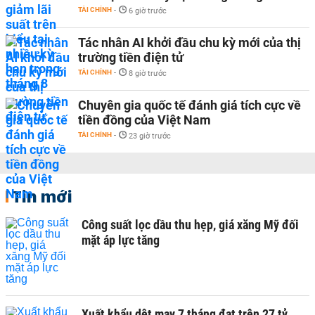
TÀI CHÍNH
-
6 giờ trước
Tác nhân AI khởi đầu chu kỳ mới của thị
trường tiền điện tử
TÀI CHÍNH
-
8 giờ trước
Chuyên gia quốc tế đánh giá tích cực về
tiền đồng của Việt Nam
TÀI CHÍNH
-
23 giờ trước
Tin mới
Công suất lọc dầu thu hẹp, giá xăng Mỹ đối
mặt áp lực tăng
Xuất khẩu dệt may 7 tháng đạt trên 27 tỷ