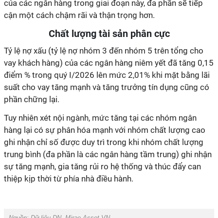
của các ngân hàng trong giai đoạn này, đa phần sẽ tiếp
cận một cách chậm rãi và thận trọng hơn.
Chất lượng tài sản phân cực
Tỷ lệ nợ xấu (tỷ lệ nợ nhóm 3 đến nhóm 5 trên tổng cho
vay khách hàng) của các ngân hàng niêm yết đã tăng 0,15
điểm % trong quý I/2026 lên mức 2,01% khi mặt bằng lãi
suất cho vay tăng mạnh và tăng trưởng tín dụng cũng có
phần chững lại.
Tuy nhiên xét nội ngành, mức tăng tại các nhóm ngân
hàng lại có sự phân hóa mạnh với nhóm chất lượng cao
ghi nhận chỉ số được duy trì trong khi nhóm chất lượng
trung bình (đa phần là các ngân hàng tầm trung) ghi nhận
sự tăng mạnh, gia tăng rủi ro hệ thống và thúc đẩy can
thiệp kịp thời từ phía nhà điều hành.
Nguồn:
Dữ liệu DN, Mirae Asset VN.