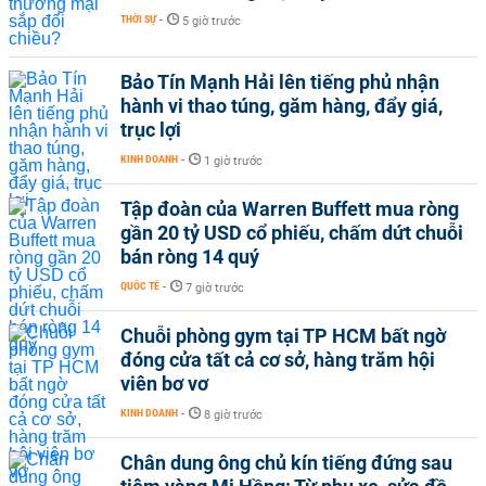
THỜI SỰ
-
5 giờ trước
Bảo Tín Mạnh Hải lên tiếng phủ nhận
hành vi thao túng, găm hàng, đẩy giá,
trục lợi
KINH DOANH
-
1 giờ trước
Tập đoàn của Warren Buffett mua ròng
gần 20 tỷ USD cổ phiếu, chấm dứt chuỗi
bán ròng 14 quý
QUỐC TẾ
-
7 giờ trước
Chuỗi phòng gym tại TP HCM bất ngờ
đóng cửa tất cả cơ sở, hàng trăm hội
viên bơ vơ
KINH DOANH
-
8 giờ trước
Chân dung ông chủ kín tiếng đứng sau