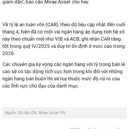
giảm dần", báo cáo Mirae Asset cho hay.
Về tỷ lệ an toàn vốn (CAR), theo dữ liệu cập nhật đến cuối
tháng 4, hiện đã có một vài ngân hàng áp dụng tính hệ số
này theo chuẩn mới như VIB và ACB, ghi nhận CAR tăng
tốt trong quý IV/2025 và duy trì ổn định ở mức cao trong
2026.
Các chuyên gia kỳ vọng các ngân hàng với tỷ trọng bán lẻ
cao sẽ có tác dộng tích cực hơn trong khi đối với những
ngân hàng bán buôn thì sẽ tùy thuộc mức độ rủi ro của
các lĩnh vực chủ đạo của danh mục.
Nguồn:
Dữ liệu DN, Mirae Asset VN.