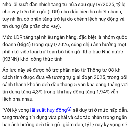
Nhờ lãi suất dần nhích tăng từ nửa sau quý IV/2025, tỷ lệ
cho vay trên tiền gửi (LDR) cho dấu hiệu hạ nhiệt nhanh,
tuy nhiên, có phần tăng trở lại do chênh lệch huy động và
tín dụng (đa phần cho vay).
Mức LDR tăng tại nhiều ngân hàng, đặc biệt là nhóm quốc
doanh (Big4) trong quý I/2026, cũng chịu ảnh hưởng một
phần từ việc loại trừ toàn bộ tiền gửi Kho bạc Nhà nước
(KBNN) khỏi công thức tính.
Áp lực này sẽ được hỗ trợ phần nào từ Thông tư 08 khi
cách tính được đưa về tương tự giai đoạn 2025, trong bối
cảnh thanh khoản đến đầu tháng 5 vẫn khá căng thẳng với
tín dụng tăng 4,3% trong khi huy động tăng 1,94% vẫn
lệch pha nhau.
"Với kỳ vọng
lãi suất huy động
sẽ duy trì ở mức hấp dẫn,
tăng trưởng tín dụng vừa phải và các tác nhân trong ngắn
hạn ảnh hưởng đến tiền gửi giảm dần, tỷ lệ này kỳ vọng sẽ