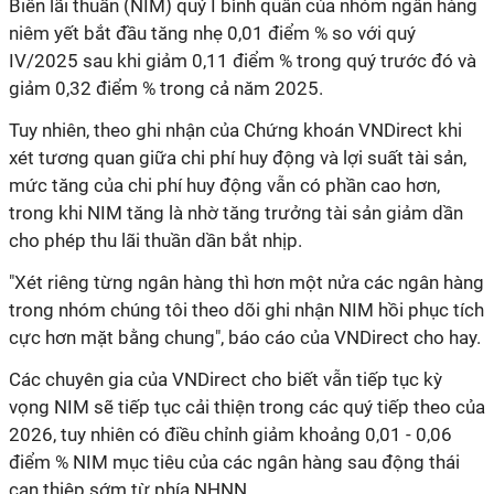
Biên lãi thuần (NIM) quý I bình quân của nhóm ngân hàng
niêm yết bắt đầu tăng nhẹ 0,01 điểm % so với quý
IV/2025 sau khi giảm 0,11 điểm % trong quý trước đó và
giảm 0,32 điểm % trong cả năm 2025.
Tuy nhiên, theo ghi nhận của Chứng khoán VNDirect khi
xét tương quan giữa chi phí huy động và lợi suất tài sản,
mức tăng của chi phí huy động vẫn có phần cao hơn,
trong khi NIM tăng là nhờ tăng trưởng tài sản giảm dần
cho phép thu lãi thuần dần bắt nhịp.
"Xét riêng từng ngân hàng thì hơn một nửa các ngân hàng
trong nhóm chúng tôi theo dõi ghi nhận NIM hồi phục tích
cực hơn mặt bằng chung", báo cáo của VNDirect cho hay.
Các chuyên gia của VNDirect cho biết vẫn tiếp tục kỳ
vọng NIM sẽ tiếp tục cải thiện trong các quý tiếp theo của
2026, tuy nhiên có điều chỉnh giảm khoảng 0,01 - 0,06
điểm % NIM mục tiêu của các ngân hàng sau động thái
can thiệp sớm từ phía NHNN.