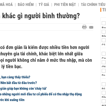
 MÃ HOÁ
BẢO HIỂM
TỶ GIÁ
PHI TIỀN MẶT
TÀI CHÍNH TIÊ
T
n khác gì người bình thường?
 có đơn giản là kiếm được nhiều tiền hơn người
huyên gia tài chính, khác biệt lớn nhất giữa
mọi người không chỉ nằm ở mức thu nhập, mà còn
lý tiền bạc.
, bạn càng thấy thiếu?
: Nên bắt đầu từ đâu trước?
i giản giúp bạn không còn 'cháy túi'
o những người mới đầu tư cổ phiếu để có thu nhập thụ động
ước khi xuống tiền