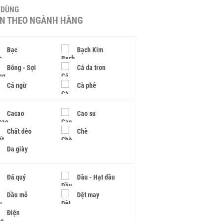
U DÙNG
IN THEO NGÀNH HÀNG
Bạc
Bạch Kim
Bông - Sợi
Cá da trơn
Cá ngừ
Cà phê
Cacao
Cao su
Chất dẻo
Chè
Da giày
Đá quý
Dầu - Hạt dầu
Dầu mỏ
Dệt may
Điện