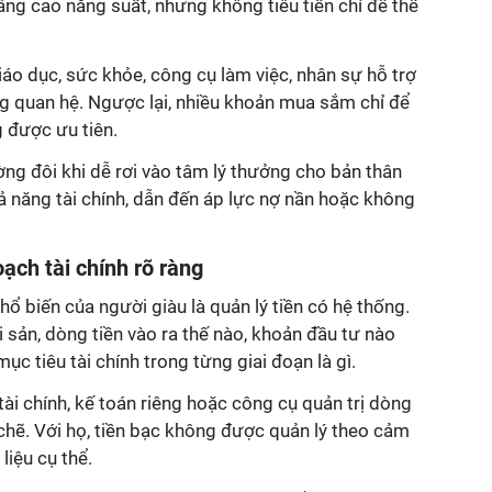
 nâng cao năng suất, nhưng không tiêu tiền chỉ để thể
iáo dục, sức khỏe, công cụ làm việc, nhân sự hỗ trợ
g quan hệ. Ngược lại, nhiều khoản mua sắm chỉ để
 được ưu tiên.
ờng đôi khi dễ rơi vào tâm lý thưởng cho bản thân
năng tài chính, dẫn đến áp lực nợ nần hoặc không
ạch tài chính rõ ràng
ổ biến của người giàu là quản lý tiền có hệ thống.
i sản, dòng tiền vào ra thế nào, khoản đầu tư nào
c tiêu tài chính trong từng giai đoạn là gì.
ài chính, kế toán riêng hoặc công cụ quản trị dòng
t chẽ. Với họ, tiền bạc không được quản lý theo cảm
liệu cụ thể.