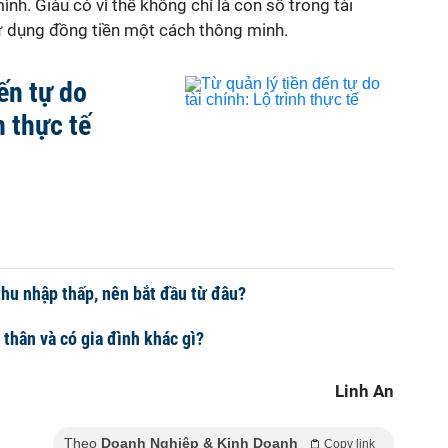
mình. Giàu có vì thế không chỉ là con số trong tài
ử dụng đồng tiền một cách thông minh.
ến tự do
h thực tế
thu nhập thấp, nên bắt đầu từ đâu?
 thân và có gia đình khác gì?
Linh An
Theo
Doanh Nghiệp & Kinh Doanh
Copy link