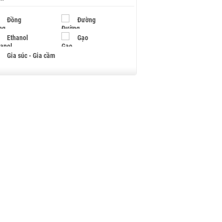
Đồng
Đường
Ethanol
Gạo
Gia súc - Gia cầm
Giấy
Gỗ
Hạt điều
Hồ tiêu - Hạt tiêu
Khí đốt
Kim loại khác
Mắc ca
Muối
Ngũ cốc
Nhựa - Hạt nhựa
Palladium
Phân bón