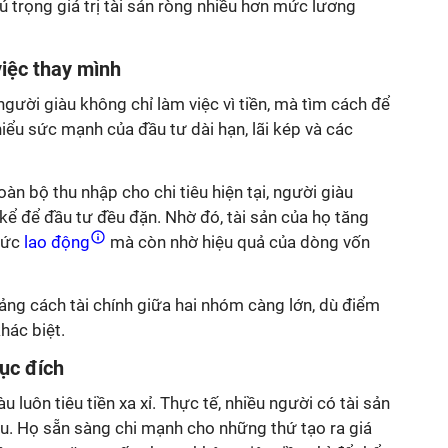
ú trọng giá trị tài sản ròng nhiều hơn mức lương
việc thay mình
người giàu không chỉ làm việc vì tiền, mà tìm cách để
ọ hiểu sức mạnh của đầu tư dài hạn, lãi kép và các
àn bộ thu nhập cho chi tiêu hiện tại, người giàu
ể để đầu tư đều đặn. Nhờ đó, tài sản của họ tăng
sức
lao động
mà còn nhờ hiệu quả của dòng vốn
oảng cách tài chính giữa hai nhóm càng lớn, dù điểm
hác biệt.
mục đích
u luôn tiêu tiền xa xỉ. Thực tế, nhiều người có tài sản
 tiêu. Họ sẵn sàng chi mạnh cho những thứ tạo ra giá