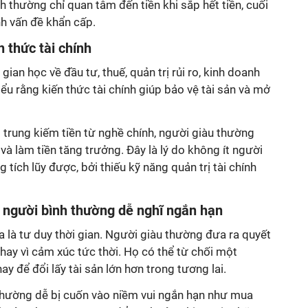
h thường chỉ quan tâm đến tiền khi sắp hết tiền, cuối
nh vấn đề khẩn cấp.
n thức tài chính
ian học về đầu tư, thuế, quản trị rủi ro, kinh doanh
ểu rằng kiến thức tài chính giúp bảo vệ tài sản và mở
p trung kiếm tiền từ nghề chính, người giàu thường
và làm tiền tăng trưởng. Đây là lý do không ít người
tích lũy được, bởi thiếu kỹ năng quản trị tài chính
, người bình thường dễ nghĩ ngắn hạn
 là tư duy thời gian. Người giàu thường đưa ra quyết
 thay vì cảm xúc tức thời. Họ có thể từ chối một
y để đổi lấy tài sản lớn hơn trong tương lai.
 thường dễ bị cuốn vào niềm vui ngắn hạn như mua