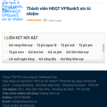
Thành viên HĐQT VPBankS xin từ
nhiệm
CHỨNG KHOÁN
-
1 phút trước
LIÊN KẾT NỔI BẬT
Giá vàng hôm nay
Tỷ giá ngoại tệ
Tỷ giá usd
Tỷ giá yen
Tỷ giá euro
Giá heo hơi
Giá cà phê
Giá tiêu hôm nay
Lãi suất ngân hàng
Giá xăng dầu
Giá thép hôm nay
Giá sầu riêng
Giá thịt heo
Giá gạo
Giá cao su
Best Retail Brokers
Diễn đàn đầu tư Việt Nam 2026
Trang TTĐTTH của công ty VietNewsCorp
Giấy phép số 3323/GP-TTĐT do Sở VH&TT TP.HCM cấp ngày 20/3/2026
Lầu 5 - Compa Building - 293 Điện Biên Phủ - Phường Gia Định - TP.HCM
Chi nhánh:
Số 5 - Khu 38A Trần Phú - Phường Ba Đình - TP. Hà Nội
Chịu trách nhiệm nội dung:
Hoàng Hữu Lợi
Hotline:
0975798489
Email:
info@vietnambiz.vn
Trách nhiệm về thông tin