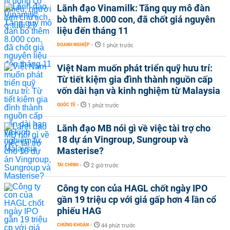
Lãnh đạo Vinamilk: Tăng quy mô đàn
bò thêm 8.000 con, đã chốt giá nguyên
liệu đến tháng 11
DOANH NGHIỆP
-
1 phút trước
Việt Nam muốn phát triển quỹ hưu trí:
Từ tiết kiệm gia đình thành nguồn cấp
vốn dài hạn và kinh nghiệm từ Malaysia
QUỐC TẾ
-
1 phút trước
Lãnh đạo MB nói gì về việc tài trợ cho
18 dự án Vingroup, Sungroup và
Masterise?
TÀI CHÍNH
-
2 giờ trước
Công ty con của HAGL chốt ngày IPO
gần 19 triệu cp với giá gấp hơn 4 lần cổ
phiếu HAG
CHỨNG KHOÁN
-
44 phút trước