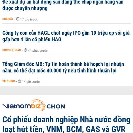
Đề xuất dự án bất động sản đang thế chấp ngân hàng vẫn
được chuyển nhượng
NHÀ ĐẤT
-
17 giờ trước
Công ty con của HAGL chốt ngày IPO gần 19 triệu cp với giá
gấp hơn 4 lần cổ phiếu HAG
CHỨNG KHOÁN
-
44 phút trước
Tổng Giám đốc MB: Tự tin hoàn thành kế hoạch lợi nhuận
năm, có thể đạt mốc 40.000 tỷ nếu tình hình thuận lợi
TÀI CHÍNH
-
14 giờ trước
Cổ phiếu doanh nghiệp Nhà nước đồng
loạt hút tiền, VNM, BCM, GAS và GVR