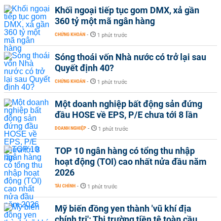
Khối ngoại tiếp tục gom DMX, xả gần
360 tỷ một mã ngân hàng
CHỨNG KHOÁN
-
1 phút trước
Sóng thoái vốn Nhà nước có trở lại sau
Quyết định 40?
CHỨNG KHOÁN
-
1 phút trước
Một doanh nghiệp bất động sản đứng
đầu HOSE về EPS, P/E chưa tới 8 lần
DOANH NGHIỆP
-
1 phút trước
TOP 10 ngân hàng có tổng thu nhập
hoạt động (TOI) cao nhất nửa đầu năm
2026
TÀI CHÍNH
-
1 phút trước
Mỹ biến đồng yen thành 'vũ khí địa
chính trị': Thị trường tiền tệ toàn cầu