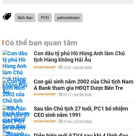
lãnh đạo
PVN
petrovietnam
Có thể bạn quan tâm
Con dâu tỷ phú Hồ Hùng Anh làm Chủ
tịch Hàng không Hải Âu
DOANH NGHIỆP
-
19:31 | 05/08/2026
Con gái sinh năm 2002 của Chủ tịch Nam
A Bank tham gia HĐQT Dược Bến Tre
DOANH NGHIỆP
-
07:17 | 04/08/2026
Sau tân Chủ tịch 27 tuổi, PC1 bổ nhiệm
CEO sinh năm 1991
DOANH NGHIỆP
-
17:54 | 27/07/2026
Diễn biến mới ở TV4 sau khi 4 lãnh đạo