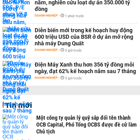
năm, nghiên cứu loạt dự án 350.000 tỷ
đồng
DOANH NGHIỆP
-
1 phút trước
Diễn biến mới trong kế hoạch huy động
600 triệu USD của BSR ở dự án mở rộng
nhà máy Dung Quất
DOANH NGHIỆP
-
3 giờ trước
Điện Máy Xanh thu hơn 356 tỷ đồng mỗi
ngày, đạt 62% kế hoạch năm sau 7 tháng
DOANH NGHIỆP
-
3 giờ trước
Tin mới
Một công ty quản lý quỹ sắp đổi tên thành
OCB Capital, Phó Tổng OCBS được đề cử làm
Chủ tịch