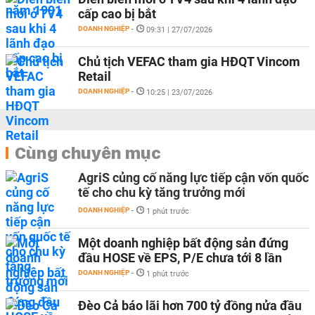
cấp cao bị bắt
DOANH NGHIỆP
-
09:31 | 27/07/2026
Chủ tịch VEFAC tham gia HĐQT Vincom
Retail
DOANH NGHIỆP
-
10:25 | 23/07/2026
Cùng chuyên mục
AgriS củng cố năng lực tiếp cận vốn quốc
tế cho chu kỳ tăng trưởng mới
DOANH NGHIỆP
-
1 phút trước
Một doanh nghiệp bất động sản đứng
đầu HOSE về EPS, P/E chưa tới 8 lần
DOANH NGHIỆP
-
1 phút trước
Đèo Cả báo lãi hơn 700 tỷ đồng nửa đầu