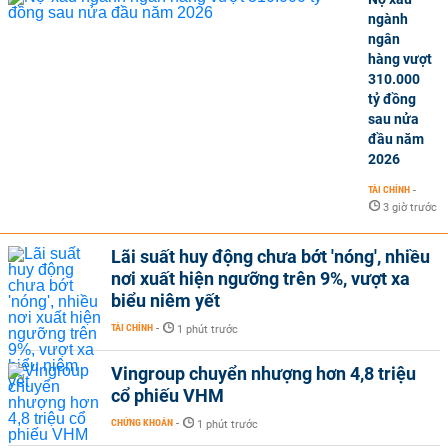
ngành
ngân
hàng vượt
310.000
tỷ đồng
sau nửa
đầu năm
2026
TÀI CHÍNH
-
3 giờ trước
Lãi suất huy động chưa bớt 'nóng', nhiều
nơi xuất hiện ngưỡng trên 9%, vượt xa
biểu niêm yết
TÀI CHÍNH
-
1 phút trước
Vingroup chuyển nhượng hơn 4,8 triệu
cổ phiếu VHM
CHỨNG KHOÁN
-
1 phút trước