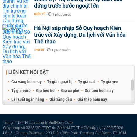
đứng trước bước ngoặt lớn
QUỐC TẾ
-
1 phút trước
Hà Nội sáp nhập Sở Quy hoạch Kiến
trúc với Xây dựng, Du lịch với Văn hóa
Thể thao
THỜI SỰ
-
1 phút trước
LIÊN KẾT NỔI BẬT
Giá vàng hôm nay
Tỷ giá ngoại tệ
Tỷ giá usd
Tỷ giá yen
Tỷ giá euro
Giá heo hơi
Giá cà phê
Giá tiêu hôm nay
Lãi suất ngân hàng
Giá xăng dầu
Giá thép hôm nay
Giá sầu riêng
Giá thịt heo
Giá gạo
Giá cao su
Best Retail Brokers
Diễn đàn đầu tư Việt Nam 2026
Trang TTĐTTH của công ty VietNewsCorp
Giấy phép số 3323/GP-TTĐT do Sở VH&TT TP.HCM cấp ngày 20/3/2026
Lầu 5 - Compa Building - 293 Điện Biên Phủ - Phường Gia Định - TP.HCM