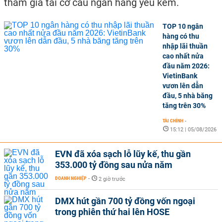
tham gia tái cơ cấu ngân hàng yếu kém.
TOP 10 ngân
hàng có thu
nhập lãi thuần
cao nhất nửa
đầu năm 2026:
VietinBank
vươn lên dẫn
đầu, 5 nhà băng
tăng trên 30%
TÀI CHÍNH
-
15:12 | 05/08/2026
EVN đã xóa sạch lỗ lũy kế, thu gần
353.000 tỷ đồng sau nửa năm
DOANH NGHIỆP
-
2 giờ trước
DMX hút gần 700 tỷ đồng vốn ngoại
trong phiên thứ hai lên HOSE