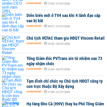
DOANH NGHIỆP
-
17:04 | 27/07/2026
Diễn biến mới ở TV4 sau khi 4 lãnh đạo cấp
cao bị bắt
DOANH NGHIỆP
-
09:57 | 27/07/2026
Chủ tịch VEFAC tham gia HĐQT Vincom Retail
DOANH NGHIỆP
-
10:50 | 23/07/2026
Tổng Giám đốc PVTrans xin từ nhiệm sau 73
ngày nhậm chức
DOANH NGHIỆP
-
15:26 | 02/07/2026
Tạm đình chỉ chức vụ Chủ tịch HĐQT công ty
con trực thuộc Bộ Xây dựng
DOANH NGHIỆP
-
17:08 | 01/07/2026
Hạ tầng Đèo Cả (HHV) thay ba Phó Tổng Giám