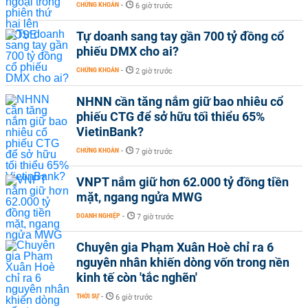
CHỨNG KHOÁN
-
6 giờ trước
Tự doanh sang tay gần 700 tỷ đồng cổ
phiếu DMX cho ai?
CHỨNG KHOÁN
-
2 giờ trước
NHNN cần tăng nắm giữ bao nhiêu cổ
phiếu CTG để sở hữu tối thiểu 65%
VietinBank?
CHỨNG KHOÁN
-
7 giờ trước
VNPT nắm giữ hơn 62.000 tỷ đồng tiền
mặt, ngang ngửa MWG
DOANH NGHIỆP
-
7 giờ trước
Chuyên gia Phạm Xuân Hoè chỉ ra 6
nguyên nhân khiến dòng vốn trong nền
kinh tế còn 'tắc nghẽn'
THỜI SỰ
-
6 giờ trước