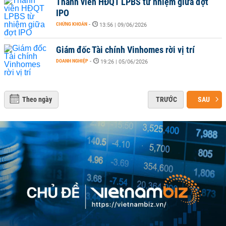
Thành viên HĐQT LPBS từ nhiệm giữa đợt
IPO
CHỨNG KHOÁN
-
13:56 | 09/06/2026
Giám đốc Tài chính Vinhomes rời vị trí
DOANH NGHIỆP
-
19:26 | 05/06/2026
Theo ngày
TRƯỚC
SAU