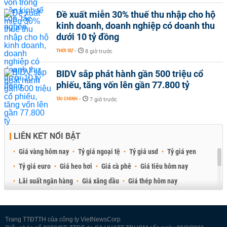
Đề xuất miễn 30% thuế thu nhập cho hộ
kinh doanh, doanh nghiệp có doanh thu
dưới 10 tỷ đồng
THỜI SỰ
-
8 giờ trước
BIDV sắp phát hành gần 500 triệu cổ
phiếu, tăng vốn lên gần 77.800 tỷ
TÀI CHÍNH
-
7 giờ trước
LIÊN KẾT NỔI BẬT
Giá vàng hôm nay
Tỷ giá ngoại tệ
Tỷ giá usd
Tỷ giá yen
Tỷ giá euro
Giá heo hơi
Giá cà phê
Giá tiêu hôm nay
Lãi suất ngân hàng
Giá xăng dầu
Giá thép hôm nay
Giá sầu riêng
Giá thịt heo
Giá gạo
Giá cao su
Best Retail Brokers
Diễn đàn đầu tư Việt Nam 2026
Trang TTĐTTH của công ty VietNewsCorp