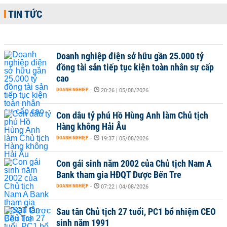
TIN TỨC
Doanh nghiệp điện sở hữu gần 25.000 tỷ
đồng tài sản tiếp tục kiện toàn nhân sự cấp
cao
DOANH NGHIỆP
-
20:26 | 05/08/2026
Con dâu tỷ phú Hồ Hùng Anh làm Chủ tịch
Hàng không Hải Âu
DOANH NGHIỆP
-
19:37 | 05/08/2026
Con gái sinh năm 2002 của Chủ tịch Nam A
Bank tham gia HĐQT Dược Bến Tre
DOANH NGHIỆP
-
07:22 | 04/08/2026
Sau tân Chủ tịch 27 tuổi, PC1 bổ nhiệm CEO
sinh năm 1991