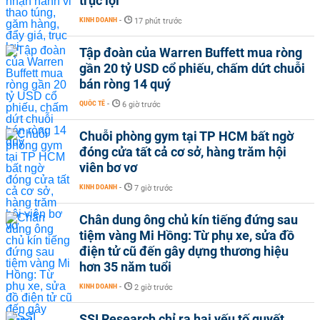
trục lợi
KINH DOANH
-
17 phút trước
Tập đoàn của Warren Buffett mua ròng
gần 20 tỷ USD cổ phiếu, chấm dứt chuỗi
bán ròng 14 quý
QUỐC TẾ
-
6 giờ trước
Chuỗi phòng gym tại TP HCM bất ngờ
đóng cửa tất cả cơ sở, hàng trăm hội
viên bơ vơ
KINH DOANH
-
7 giờ trước
Chân dung ông chủ kín tiếng đứng sau
tiệm vàng Mi Hồng: Từ phụ xe, sửa đồ
điện tử cũ đến gây dựng thương hiệu
hơn 35 năm tuổi
KINH DOANH
-
2 giờ trước
SSI Research chỉ ra hai yếu tố quyết