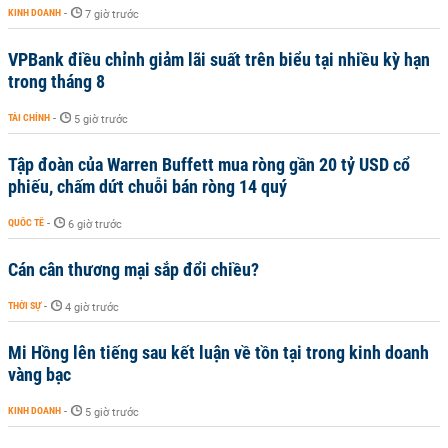
KINH DOANH
-
7 giờ trước
VPBank điều chỉnh giảm lãi suất trên biểu tại nhiều kỳ hạn
trong tháng 8
TÀI CHÍNH
-
5 giờ trước
Tập đoàn của Warren Buffett mua ròng gần 20 tỷ USD cổ
phiếu, chấm dứt chuỗi bán ròng 14 quý
QUỐC TẾ
-
6 giờ trước
Cán cân thương mại sắp đổi chiều?
THỜI SỰ
-
4 giờ trước
Mi Hồng lên tiếng sau kết luận về tồn tại trong kinh doanh
vàng bạc
KINH DOANH
-
5 giờ trước