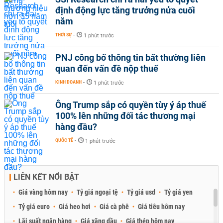
định động lực tăng trưởng nửa cuối
năm
THỜI SỰ
-
1 phút trước
PNJ công bố thông tin bất thường liên
quan đến vấn đề nộp thuế
KINH DOANH
-
1 phút trước
Ông Trump sắp có quyền tùy ý áp thuế
100% lên những đối tác thương mại
hàng đầu?
QUỐC TẾ
-
1 phút trước
LIÊN KẾT NỔI BẬT
Giá vàng hôm nay
Tỷ giá ngoại tệ
Tỷ giá usd
Tỷ giá yen
Tỷ giá euro
Giá heo hơi
Giá cà phê
Giá tiêu hôm nay
Lãi suất ngân hàng
Giá xăng dầu
Giá thép hôm nay