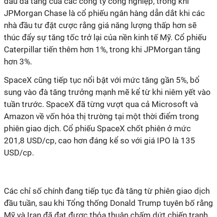
đầu đà tăng của các công ty công nghiệp, trong khi
JPMorgan Chase là cổ phiếu ngân hàng dẫn dắt khi các
nhà đầu tư đặt cược rằng giá năng lượng thấp hơn sẽ
thúc đẩy sự tăng tốc trở lại của nền kinh tế Mỹ. Cổ phiếu
Caterpillar tiến thêm hơn 1%, trong khi JPMorgan tăng
hơn 3%.
SpaceX cũng tiếp tục nổi bật với mức tăng gần 5%, bổ
sung vào đà tăng trưởng mạnh mẽ kể từ khi niêm yết vào
tuần trước. SpaceX đã từng vượt qua cả Microsoft và
Amazon về vốn hóa thị trường tại một thời điểm trong
phiên giao dịch. Cổ phiếu SpaceX chốt phiên ở mức
201,8 USD/cp, cao hơn đáng kể so với giá IPO là 135
USD/cp.
Các chỉ số chính đang tiếp tục đà tăng từ phiên giao dịch
đầu tuần, sau khi Tổng thống Donald Trump tuyên bố rằng
Mỹ và Iran đã đạt được thỏa thuận chấm dứt chiến tranh