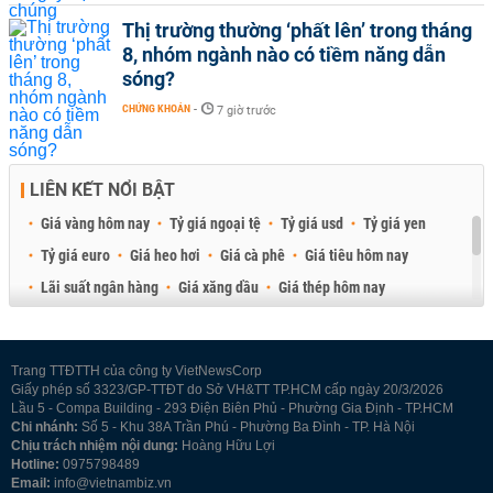
Thị trường thường ‘phất lên’ trong tháng
8, nhóm ngành nào có tiềm năng dẫn
sóng?
CHỨNG KHOÁN
-
7 giờ trước
LIÊN KẾT NỔI BẬT
Giá vàng hôm nay
Tỷ giá ngoại tệ
Tỷ giá usd
Tỷ giá yen
Tỷ giá euro
Giá heo hơi
Giá cà phê
Giá tiêu hôm nay
Lãi suất ngân hàng
Giá xăng dầu
Giá thép hôm nay
Giá sầu riêng
Giá thịt heo
Giá gạo
Giá cao su
Best Retail Brokers
Diễn đàn đầu tư Việt Nam 2026
Trang TTĐTTH của công ty VietNewsCorp
Giấy phép số 3323/GP-TTĐT do Sở VH&TT TP.HCM cấp ngày 20/3/2026
Lầu 5 - Compa Building - 293 Điện Biên Phủ - Phường Gia Định - TP.HCM
Chi nhánh:
Số 5 - Khu 38A Trần Phú - Phường Ba Đình - TP. Hà Nội
Chịu trách nhiệm nội dung:
Hoàng Hữu Lợi
Hotline:
0975798489
Email:
info@vietnambiz.vn