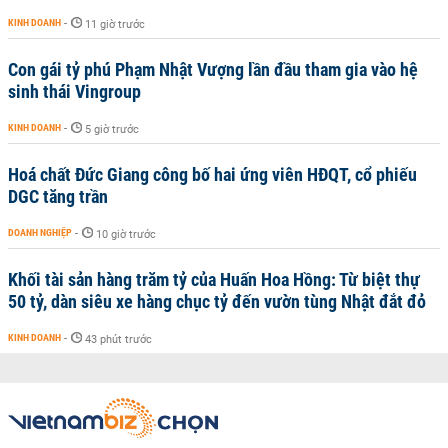
KINH DOANH
-
11 giờ trước
Con gái tỷ phú Phạm Nhật Vượng lần đầu tham gia vào hệ
sinh thái Vingroup
KINH DOANH
-
5 giờ trước
Hoá chất Đức Giang công bố hai ứng viên HĐQT, cổ phiếu
DGC tăng trần
DOANH NGHIỆP
-
10 giờ trước
Khối tài sản hàng trăm tỷ của Huấn Hoa Hồng: Từ biệt thự
50 tỷ, dàn siêu xe hàng chục tỷ đến vườn tùng Nhật đắt đỏ
KINH DOANH
-
43 phút trước