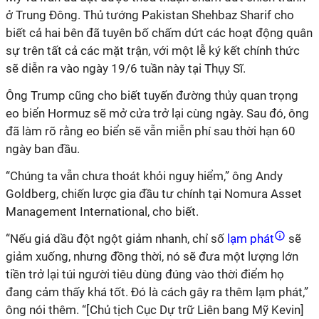
ở Trung Đông. Thủ tướng Pakistan Shehbaz Sharif cho
biết cả hai bên đã tuyên bố chấm dứt các hoạt động quân
sự trên tất cả các mặt trận, với một lễ ký kết chính thức
sẽ diễn ra vào ngày 19/6 tuần này tại Thụy Sĩ.
Ông Trump cũng cho biết tuyến đường thủy quan trọng
eo biển Hormuz sẽ mở cửa trở lại cùng ngày. Sau đó, ông
đã làm rõ rằng eo biển sẽ vẫn miễn phí sau thời hạn 60
ngày ban đầu.
“Chúng ta vẫn chưa thoát khỏi nguy hiểm,” ông Andy
Goldberg, chiến lược gia đầu tư chính tại Nomura Asset
Management International, cho biết.
“Nếu giá dầu đột ngột giảm nhanh, chỉ số
lạm phát
sẽ
giảm xuống, nhưng đồng thời, nó sẽ đưa một lượng lớn
tiền trở lại túi người tiêu dùng đúng vào thời điểm họ
đang cảm thấy khá tốt. Đó là cách gây ra thêm lạm phát,”
ông nói thêm. “[Chủ tịch Cục Dự trữ Liên bang Mỹ Kevin]