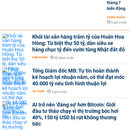
tháng 7
biến động
CHỨNG KHOÁN
-
6 giờ trước
Khối tài sản hàng trăm tỷ của Huấn Hoa
Hồng: Từ biệt thự 50 tỷ, dàn siêu xe
hàng chục tỷ đến vườn tùng Nhật đắt đỏ
KINH DOANH
-
43 phút trước
Tổng Giám đốc MB: Tự tin hoàn thành
kế hoạch lợi nhuận năm, có thể đạt mốc
40.000 tỷ nếu tình hình thuận lợi
TÀI CHÍNH
-
4 giờ trước
AI trở nên 'đáng sợ' hơn Bitcoin: Giới
đầu tư tháo chạy vì thị trường bốc hơi
40%, 150 tỷ USD bị rút không thương
tiếc