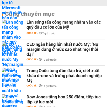
Cùng chuyên mục
Làn sóng tấn công mạng nhằm vào các
quỹ đầu cơ lớn của Mỹ
QUỐC TẾ
-
7 giờ trước
CEO ngân hàng lớn nhất nước Mỹ: ‘Nợ
margin đang ở mức cao nhất mọi thời
đại’
QUỐC TẾ
-
12 giờ trước
Trung Quốc tung đòn đáp trả, siết xuất
khẩu drone và trừng phạt doanh nghiệp
Mỹ
QUỐC TẾ
-
14 giờ trước
Dow Jones tăng hơn 250 điểm, tiếp tục
lập kỷ lục mới
QUỐC TẾ