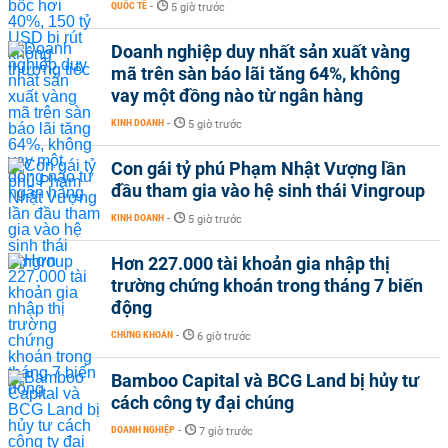
QUỐC TẾ
-
5 giờ trước
Doanh nghiệp duy nhất sản xuất vàng
mã trên sàn báo lãi tăng 64%, không
vay một đồng nào từ ngân hàng
KINH DOANH
-
5 giờ trước
Con gái tỷ phú Phạm Nhật Vượng lần
đầu tham gia vào hệ sinh thái Vingroup
KINH DOANH
-
5 giờ trước
Hơn 227.000 tài khoản gia nhập thị
trường chứng khoán trong tháng 7 biến
động
CHỨNG KHOÁN
-
6 giờ trước
Bamboo Capital và BCG Land bị hủy tư
cách công ty đại chúng
DOANH NGHIỆP
-
7 giờ trước