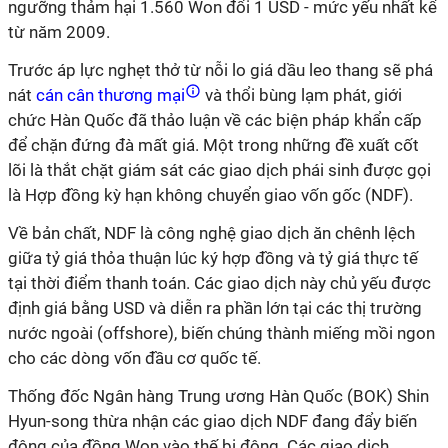
ngưỡng thảm hại 1.560 Won đổi 1 USD - mức yếu nhất kể
từ năm 2009.
Trước áp lực nghẹt thở từ nỗi lo giá dầu leo thang sẽ phá
nát
cán cân thương mại
và thổi bùng lạm phát, giới
chức Hàn Quốc đã thảo luận về các biện pháp khẩn cấp
để chặn đứng đà mất giá. Một trong những đề xuất cốt
lõi là thắt chặt giám sát các giao dịch phái sinh được gọi
là Hợp đồng kỳ hạn không chuyển giao vốn gốc (NDF).
Về bản chất, NDF là công nghệ giao dịch ăn chênh lệch
giữa tỷ giá thỏa thuận lúc ký hợp đồng và tỷ giá thực tế
tại thời điểm thanh toán. Các giao dịch này chủ yếu được
định giá bằng USD và diễn ra phần lớn tại các thị trường
nước ngoài (offshore), biến chúng thành miếng mồi ngon
cho các dòng vốn đầu cơ quốc tế.
Thống đốc Ngân hàng Trung ương Hàn Quốc (BOK) Shin
Hyun-song thừa nhận các giao dịch NDF đang đẩy biến
động của đồng Won vào thế bị động. Các giao dịch