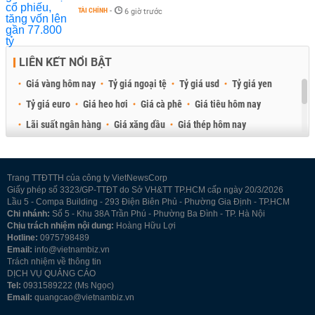
TÀI CHÍNH
-
6 giờ trước
LIÊN KẾT NỔI BẬT
Giá vàng hôm nay
Tỷ giá ngoại tệ
Tỷ giá usd
Tỷ giá yen
Tỷ giá euro
Giá heo hơi
Giá cà phê
Giá tiêu hôm nay
Lãi suất ngân hàng
Giá xăng dầu
Giá thép hôm nay
Giá sầu riêng
Giá thịt heo
Giá gạo
Giá cao su
Best Retail Brokers
Diễn đàn đầu tư Việt Nam 2026
Trang TTĐTTH của công ty VietNewsCorp
Giấy phép số 3323/GP-TTĐT do Sở VH&TT TP.HCM cấp ngày 20/3/2026
Lầu 5 - Compa Building - 293 Điện Biên Phủ - Phường Gia Định - TP.HCM
Chi nhánh:
Số 5 - Khu 38A Trần Phú - Phường Ba Đình - TP. Hà Nội
Chịu trách nhiệm nội dung:
Hoàng Hữu Lợi
Hotline:
0975798489
Email:
info@vietnambiz.vn
Trách nhiệm về thông tin
DỊCH VỤ QUẢNG CÁO
Tel:
0931589222 (Ms Ngọc)
Email:
quangcao@vietnambiz.vn