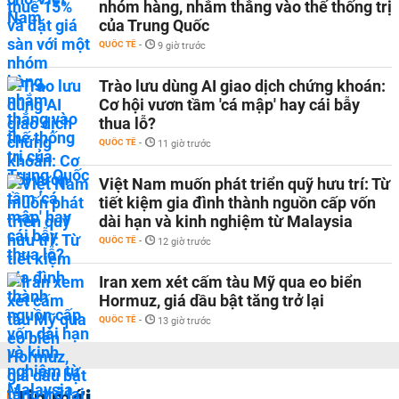
nhóm hàng, nhắm thẳng vào thế thống trị
của Trung Quốc
QUỐC TẾ
-
9 giờ trước
Trào lưu dùng AI giao dịch chứng khoán:
Cơ hội vươn tầm 'cá mập' hay cái bẫy
thua lỗ?
QUỐC TẾ
-
11 giờ trước
Việt Nam muốn phát triển quỹ hưu trí: Từ
tiết kiệm gia đình thành nguồn cấp vốn
dài hạn và kinh nghiệm từ Malaysia
QUỐC TẾ
-
12 giờ trước
Iran xem xét cấm tàu Mỹ qua eo biển
Hormuz, giá dầu bật tăng trở lại
QUỐC TẾ
-
13 giờ trước
Tin mới