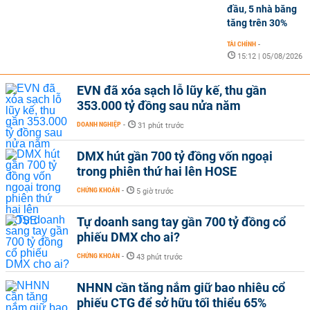
đầu, 5 nhà băng
tăng trên 30%
TÀI CHÍNH
-
15:12 | 05/08/2026
EVN đã xóa sạch lỗ lũy kế, thu gần
353.000 tỷ đồng sau nửa năm
DOANH NGHIỆP
-
31 phút trước
DMX hút gần 700 tỷ đồng vốn ngoại
trong phiên thứ hai lên HOSE
CHỨNG KHOÁN
-
5 giờ trước
Tự doanh sang tay gần 700 tỷ đồng cổ
phiếu DMX cho ai?
CHỨNG KHOÁN
-
43 phút trước
NHNN cần tăng nắm giữ bao nhiêu cổ
phiếu CTG để sở hữu tối thiểu 65%