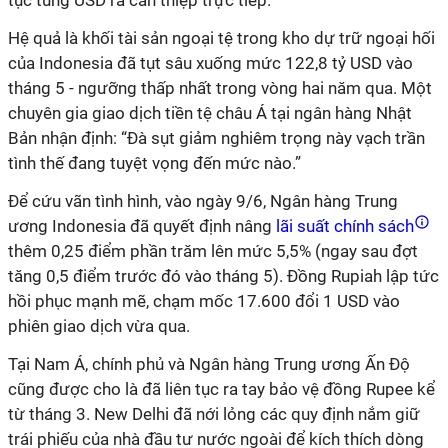
tục tung USD ra can thiệp trực tiếp.
Hệ quả là khối tài sản ngoại tệ trong kho dự trữ ngoại hối
của Indonesia đã tụt sâu xuống mức 122,8 tỷ USD vào
tháng 5 - ngưỡng thấp nhất trong vòng hai năm qua. Một
chuyên gia giao dịch tiền tệ châu Á tại ngân hàng Nhật
Bản nhận định: “Đà sụt giảm nghiêm trọng này vạch trần
tình thế đang tuyệt vọng đến mức nào.”
Để cứu vãn tình hình, vào ngày 9/6, Ngân hàng Trung
ương Indonesia đã quyết định nâng
lãi suất chính sách
thêm 0,25 điểm phần trăm lên mức 5,5% (ngay sau đợt
tăng 0,5 điểm trước đó vào tháng 5). Đồng Rupiah lập tức
hồi phục mạnh mẽ, chạm mốc 17.600 đổi 1 USD vào
phiên giao dịch vừa qua.
Tại Nam Á, chính phủ và Ngân hàng Trung ương Ấn Độ
cũng được cho là đã liên tục ra tay bảo vệ đồng Rupee kể
từ tháng 3. New Delhi đã nới lỏng các quy định nắm giữ
trái phiếu của nhà đầu tư nước ngoài để kích thích dòng