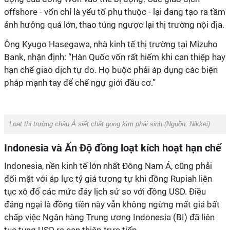
offshore - vốn chỉ là yếu tố phụ thuộc - lại đang tạo ra tầm
ảnh hưởng quá lớn, thao túng ngược lại thị trường nội địa.
Ông Kyugo Hasegawa, nhà kinh tế thị trường tại Mizuho
Bank, nhận định: “Hàn Quốc vốn rất hiếm khi can thiệp hay
hạn chế giao dịch tự do. Họ buộc phải áp dụng các biện
pháp mạnh tay để chế ngự giới đầu cơ.”
Loạt thị trường châu Á siết chặt gọng kìm phái sinh (Nguồn: Nikkei)
Indonesia và Ấn Độ đồng loạt kích hoạt hạn chế
Indonesia, nền kinh tế lớn nhất Đông Nam Á, cũng phải
đối mặt với áp lực tỷ giá tương tự khi đồng Rupiah liên
tục xô đổ các mức đáy lịch sử so với đồng USD. Điều
đáng ngại là đồng tiền này vẫn không ngừng mất giá bất
chấp việc Ngân hàng Trung ương Indonesia (BI) đã liên