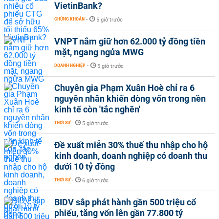
VietinBank?
CHỨNG KHOÁN
-
5 giờ trước
VNPT nắm giữ hơn 62.000 tỷ đồng tiền
mặt, ngang ngửa MWG
DOANH NGHIỆP
-
5 giờ trước
Chuyên gia Phạm Xuân Hoè chỉ ra 6
nguyên nhân khiến dòng vốn trong nền
kinh tế còn 'tắc nghẽn'
THỜI SỰ
-
5 giờ trước
Đề xuất miễn 30% thuế thu nhập cho hộ
kinh doanh, doanh nghiệp có doanh thu
dưới 10 tỷ đồng
THỜI SỰ
-
6 giờ trước
BIDV sắp phát hành gần 500 triệu cổ
phiếu, tăng vốn lên gần 77.800 tỷ