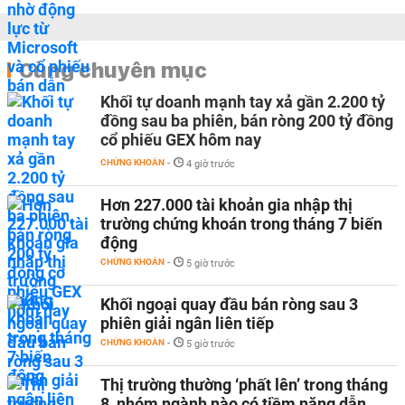
Cùng chuyên mục
Khối tự doanh mạnh tay xả gần 2.200 tỷ
đồng sau ba phiên, bán ròng 200 tỷ đồng
cổ phiếu GEX hôm nay
CHỨNG KHOÁN
-
4 giờ trước
Hơn 227.000 tài khoản gia nhập thị
trường chứng khoán trong tháng 7 biến
động
CHỨNG KHOÁN
-
5 giờ trước
Khối ngoại quay đầu bán ròng sau 3
phiên giải ngân liên tiếp
CHỨNG KHOÁN
-
5 giờ trước
Thị trường thường ‘phất lên’ trong tháng
8, nhóm ngành nào có tiềm năng dẫn