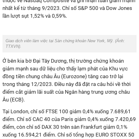
thuộc về Nasdaq Composite và ghi nhận tuần giảm mạnh
nhất kể từ tháng 9/2023. Chỉ số S&P 500 và Dow Jones
lần lượt sụt 1,52% và 0,59%.
Giao dịch viên làm việc tại Sàn chứng khoán New York, Mỹ. (Ảnh:
TTXVN
).
Ở bên kia bờ Đại Tây Dương, thị trường chứng khoán
giảm mạnh sau dữ liệu cho thấy lạm phát của Khu vực
đồng tiền chung châu Âu (Eurozone) tăng cao trở lại
trong tháng 12/2023. Điều này đã đặt ra câu hỏi về thời
điểm cắt giảm lãi suất của Ngân hàng trung ương châu
Âu (ECB).
Tại London, chỉ số FTSE 100 giảm 0,4% xuống 7.689,61
điểm. Chỉ số CAC 40 của Paris giảm 0,4% xuống 7.420,69
điểm, còn chỉ số DAX 30 trên sàn Frankfurt giảm 0,1%
xuống 16.594,21 điểm. Chỉ số tổng hợp EURO STOXX 50