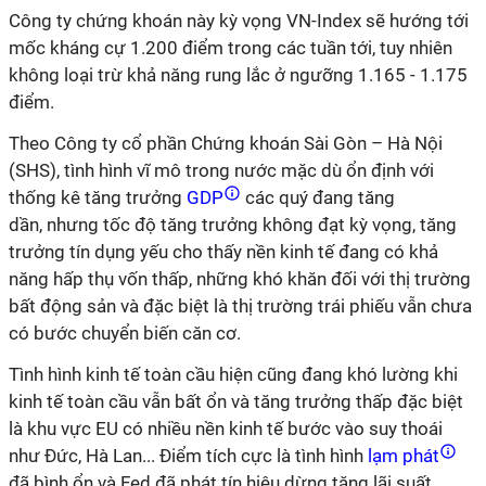
Công ty chứng khoán này kỳ vọng VN-Index sẽ hướng tới
mốc kháng cự 1.200 điểm trong các tuần tới, tuy nhiên
không loại trừ khả năng rung lắc ở ngưỡng 1.165 - 1.175
điểm.
Theo Công ty cổ phần Chứng khoán Sài Gòn – Hà Nội
(SHS), tình hình vĩ mô trong nước mặc dù ổn định với
thống kê tăng trưởng
GDP
các quý đang tăng
dần, nhưng tốc độ tăng trưởng không đạt kỳ vọng, tăng
trưởng tín dụng yếu cho thấy nền kinh tế đang có khả
năng hấp thụ vốn thấp, những khó khăn đối với thị trường
bất động sản và đặc biệt là thị trường trái phiếu vẫn chưa
có bước chuyển biến căn cơ.
Tình hình kinh tế toàn cầu hiện cũng đang khó lường khi
kinh tế toàn cầu vẫn bất ổn và tăng trưởng thấp đặc biệt
là khu vực EU có nhiều nền kinh tế bước vào suy thoái
như Đức, Hà Lan... Điểm tích cực là tình hình
lạm phát
đã bình ổn và Fed đã phát tín hiệu dừng tăng lãi suất