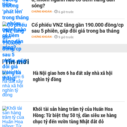
sóng?
CHỨNG KHOÁN
-
6 giờ trước
Cổ phiếu VNZ tăng gần 190.000 đồng/cp
sau 5 phiên, gấp đôi giá trong ba tháng
CHỨNG KHOÁN
-
9 giờ trước
Tin mới
Hà Nội giao hơn 6 ha đất xây nhà xã hội
nghìn tỷ đồng
Khối tài sản hàng trăm tỷ của Huấn Hoa
Hồng: Từ biệt thự 50 tỷ, dàn siêu xe hàng
chục tỷ đến vườn tùng Nhật đắt đỏ