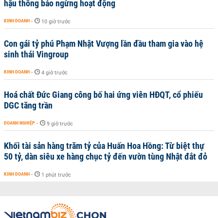
hậu thông báo ngừng hoạt động
KINH DOANH
-
10 giờ trước
Con gái tỷ phú Phạm Nhật Vượng lần đầu tham gia vào hệ
sinh thái Vingroup
KINH DOANH
-
4 giờ trước
Hoá chất Đức Giang công bố hai ứng viên HĐQT, cổ phiếu
DGC tăng trần
DOANH NGHIỆP
-
9 giờ trước
Khối tài sản hàng trăm tỷ của Huấn Hoa Hồng: Từ biệt thự
50 tỷ, dàn siêu xe hàng chục tỷ đến vườn tùng Nhật đắt đỏ
KINH DOANH
-
1 phút trước