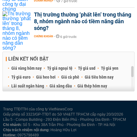
DOANH NGHIỆP
-
7 giờ trước
Thị trường thường ‘phất lên’ trong tháng
8, nhóm ngành nào có tiềm năng dẫn
sóng?
CHỨNG KHOÁN
-
6 giờ trước
LIÊN KẾT NỔI BẬT
Giá vàng hôm nay
Tỷ giá ngoại tệ
Tỷ giá usd
Tỷ giá yen
Tỷ giá euro
Giá heo hơi
Giá cà phê
Giá tiêu hôm nay
Lãi suất ngân hàng
Giá xăng dầu
Giá thép hôm nay
Giá sầu riêng
Giá thịt heo
Giá gạo
Giá cao su
Best Retail Brokers
Diễn đàn đầu tư Việt Nam 2026
Trang TTĐTTH của công ty VietNewsCorp
Giấy phép số 3323/GP-TTĐT do Sở VH&TT TP.HCM cấp ngày 20/3/2026
Lầu 5 - Compa Building - 293 Điện Biên Phủ - Phường Gia Định - TP.HCM
Chi nhánh:
Số 5 - Khu 38A Trần Phú - Phường Ba Đình - TP. Hà Nội
Chịu trách nhiệm nội dung:
Hoàng Hữu Lợi
Hotline:
0975798489