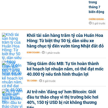
trong
tháng 7
biến động
CHỨNG KHOÁN
-
5 giờ trước
Khối tài sản hàng trăm tỷ của Huấn Hoa
Hồng: Từ biệt thự 50 tỷ, dàn siêu xe
hàng chục tỷ đến vườn tùng Nhật đắt đỏ
KINH DOANH
-
1 phút trước
Tổng Giám đốc MB: Tự tin hoàn thành
kế hoạch lợi nhuận năm, có thể đạt mốc
40.000 tỷ nếu tình hình thuận lợi
TÀI CHÍNH
-
3 giờ trước
AI trở nên 'đáng sợ' hơn Bitcoin: Giới
đầu tư tháo chạy vì thị trường bốc hơi
40%, 150 tỷ USD bị rút không thương
tiếc