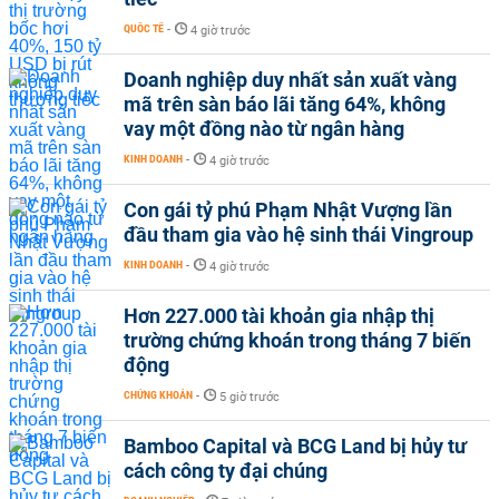
QUỐC TẾ
-
4 giờ trước
Doanh nghiệp duy nhất sản xuất vàng
mã trên sàn báo lãi tăng 64%, không
vay một đồng nào từ ngân hàng
KINH DOANH
-
4 giờ trước
Con gái tỷ phú Phạm Nhật Vượng lần
đầu tham gia vào hệ sinh thái Vingroup
KINH DOANH
-
4 giờ trước
Hơn 227.000 tài khoản gia nhập thị
trường chứng khoán trong tháng 7 biến
động
CHỨNG KHOÁN
-
5 giờ trước
Bamboo Capital và BCG Land bị hủy tư
cách công ty đại chúng