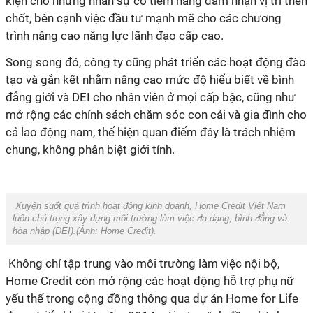
kiện cho những nhân sự có tiềm năng đảm nhận vị trí then
chốt, bên cạnh việc đầu tư mạnh mẽ cho các chương
trình nâng cao năng lực lãnh đạo cấp cao.
Song song đó, công ty cũng phát triển các hoạt động đào
tạo và gắn kết nhằm nâng cao mức độ hiểu biết về bình
đẳng giới và DEI cho nhân viên ở mọi cấp bậc, cũng như
mở rộng các chính sách chăm sóc con cái và gia đình cho
cả lao động nam, thể hiện quan điểm đây là trách nhiệm
chung, không phân biệt giới tính.
Xuyên suốt quá trình hoạt động kinh doanh, Home Credit Việt Nam
luôn chú trọng xây dựng môi trường làm việc đa dạng, bình đẳng và
hòa nhập (DEI).
(Ảnh:
Home Credit).
Không chỉ tập trung vào môi trường làm việc nội bộ,
Home Credit còn mở rộng các hoạt động hỗ trợ phụ nữ
yếu thế trong cộng đồng thông qua dự án Home for Life