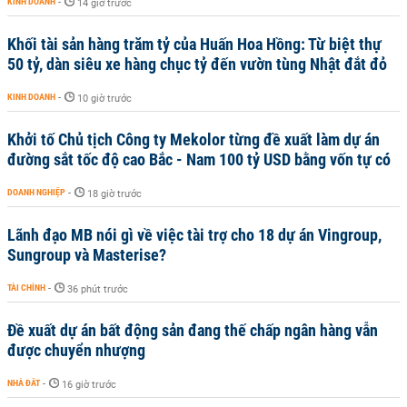
KINH DOANH
-
14 giờ trước
Khối tài sản hàng trăm tỷ của Huấn Hoa Hồng: Từ biệt thự
50 tỷ, dàn siêu xe hàng chục tỷ đến vườn tùng Nhật đắt đỏ
KINH DOANH
-
10 giờ trước
Khởi tố Chủ tịch Công ty Mekolor từng đề xuất làm dự án
đường sắt tốc độ cao Bắc - Nam 100 tỷ USD bằng vốn tự có
DOANH NGHIỆP
-
18 giờ trước
Lãnh đạo MB nói gì về việc tài trợ cho 18 dự án Vingroup,
Sungroup và Masterise?
TÀI CHÍNH
-
36 phút trước
Đề xuất dự án bất động sản đang thế chấp ngân hàng vẫn
được chuyển nhượng
NHÀ ĐẤT
-
16 giờ trước