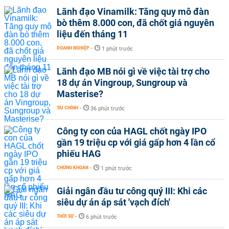
Lãnh đạo Vinamilk: Tăng quy mô đàn
bò thêm 8.000 con, đã chốt giá nguyên
liệu đến tháng 11
DOANH NGHIỆP
-
1 phút trước
Lãnh đạo MB nói gì về việc tài trợ cho
18 dự án Vingroup, Sungroup và
Masterise?
TÀI CHÍNH
-
36 phút trước
Công ty con của HAGL chốt ngày IPO
gần 19 triệu cp với giá gấp hơn 4 lần cổ
phiếu HAG
CHỨNG KHOÁN
-
1 phút trước
Giải ngân đầu tư công quý III: Khi các
siêu dự án áp sát 'vạch đích'
THỜI SỰ
-
6 phút trước