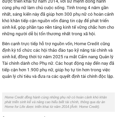
được triển khai từ năm 2014, với sứ mệnh đồng hành
cùng phụ nữ làm chủ cuộc sống. Tính trong 4 năm gần
nhất, sáng kiến này đã giúp hơn 300 phụ nữ có hoàn cảnh
khó khăn tiếp cận nguồn vốn đáng tin cậy để phát triển
sinh kế, góp phần tạo nền tảng kinh tế vững chắc hơn cho
những người dễ bị tổn thương nhất trong xã hội.
Bên cạnh trực tiếp hỗ trợ nguồn vốn, Home Credit cũng
định kỳ tổ chức các hội thảo đào tạo kỹ năng tài chính và
sinh kế, đồng thời từ năm 2025 ra mắt Cẩm nang Quản lý
Tài chính dành cho Phụ nữ. Các hoạt động này đến nay đã
tiếp cận hơn 1.900 phụ nữ, giúp họ tự tin hơn trong việc
quản lý chi tiêu và đưa ra các quyết định tài chính độc lập.
Home Credit đồng hành cùng những phụ nữ có hoàn cảnh khó khăn
phát triển sinh kế và nâng cao hiểu biết tài chính, thông qua dự án
Home for Life được triển khai từ năm 2014.
(Ảnh:
Home Credit).