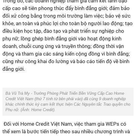
Trong đó, các doanh nghiệp tham gia cam kết lãnh đạo
cấp cao sẽ tiên phong thúc đẩy bình đẳng giới; đảm bảo
đối xử công bằng trong môi trường làm việc; bảo vệ sức
khỏe, an toàn và phúc lợi cho toàn bộ người lao động; tạo
điều kiện học tập, đào tạo và phát triển sự nghiệp cho
phụ nữ; lồng ghép bình đẳng giới vào hoạt động kinh
doanh, chuỗi cung ứng và truyền thông; đồng thời vận
động và tham gia các sáng kiến cộng đồng vì bình đẳng;
cũng như công khai đo lường và báo cáo tiến độ về bình
đẳng giới.
Bà Vũ Trà My - Trưởng Phòng Phát Triển Bền Vững Cấp Cao
Home
Credit Việt Nam
(
thứ 7 tính từ bên phải vào) đã cùng 9 doanh nghiệp
khác chính thức ký cam kết thực hiện Các Nguyên tắc Trao quyền cho
Phụ nữ. (Ảnh:
Home Credit).
Đối với Home Credit Việt Nam, việc tham gia WEPs có
thể xem là bước tiến tiếp theo sau nhiều chương trình và