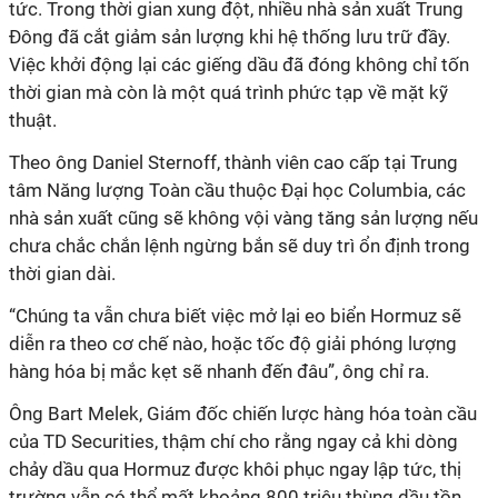
tức. Trong thời gian xung đột, nhiều nhà sản xuất Trung
Đông đã cắt giảm sản lượng khi hệ thống lưu trữ đầy.
Việc khởi động lại các giếng dầu đã đóng không chỉ tốn
thời gian mà còn là một quá trình phức tạp về mặt kỹ
thuật.
Theo ông Daniel Sternoff, thành viên cao cấp tại Trung
tâm Năng lượng Toàn cầu thuộc Đại học Columbia, các
nhà sản xuất cũng sẽ không vội vàng tăng sản lượng nếu
chưa chắc chắn lệnh ngừng bắn sẽ duy trì ổn định trong
thời gian dài.
“Chúng ta vẫn chưa biết việc mở lại eo biển Hormuz sẽ
diễn ra theo cơ chế nào, hoặc tốc độ giải phóng lượng
hàng hóa bị mắc kẹt sẽ nhanh đến đâu”, ông chỉ ra.
Ông Bart Melek, Giám đốc chiến lược hàng hóa toàn cầu
của TD Securities, thậm chí cho rằng ngay cả khi dòng
chảy dầu qua Hormuz được khôi phục ngay lập tức, thị
trường vẫn có thể mất khoảng 800 triệu thùng dầu tồn