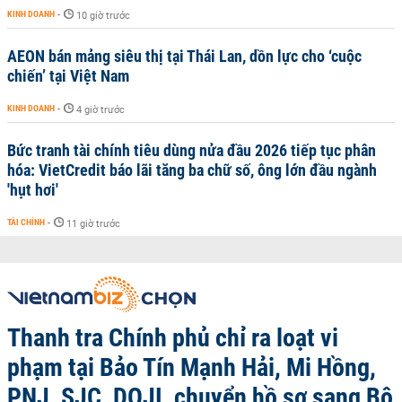
KINH DOANH
-
10 giờ trước
AEON bán mảng siêu thị tại Thái Lan, dồn lực cho ‘cuộc
chiến’ tại Việt Nam
KINH DOANH
-
4 giờ trước
Bức tranh tài chính tiêu dùng nửa đầu 2026 tiếp tục phân
hóa: VietCredit báo lãi tăng ba chữ số, ông lớn đầu ngành
'hụt hơi'
TÀI CHÍNH
-
11 giờ trước
Thanh tra Chính phủ chỉ ra loạt vi
phạm tại Bảo Tín Mạnh Hải, Mi Hồng,
PNJ, SJC, DOJI, chuyển hồ sơ sang Bộ