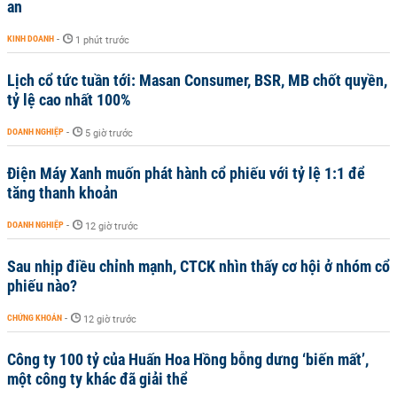
an
KINH DOANH
-
1 phút trước
Lịch cổ tức tuần tới: Masan Consumer, BSR, MB chốt quyền,
tỷ lệ cao nhất 100%
DOANH NGHIỆP
-
5 giờ trước
Điện Máy Xanh muốn phát hành cổ phiếu với tỷ lệ 1:1 để
tăng thanh khoản
DOANH NGHIỆP
-
12 giờ trước
Sau nhịp điều chỉnh mạnh, CTCK nhìn thấy cơ hội ở nhóm cổ
phiếu nào?
CHỨNG KHOÁN
-
12 giờ trước
Công ty 100 tỷ của Huấn Hoa Hồng bỗng dưng ‘biến mất’,
một công ty khác đã giải thể