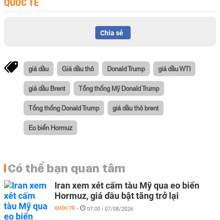
QUỐC TẾ
Chia sẻ
giá dầu
Giá dầu thô
Donald Trump
giá dầu WTI
giá dầu Brent
Tổng thống Mỹ Donald Trump
Tổng thống Donald Trump
giá dầu thô brent
Eo biển Hormuz
Có thể bạn quan tâm
Iran xem xét cấm tàu Mỹ qua eo biển
Hormuz, giá dầu bật tăng trở lại
QUỐC TẾ
-
07:00 | 07/08/2026