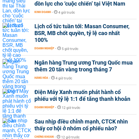
dồn lực cho ‘cuộc chiến’ tại Việt Nam
KINH DOANH
-
4 giờ trước
Lịch cổ tức tuần tới: Masan Consumer,
BSR, MB chốt quyền, tỷ lệ cao nhất
100%
DOANH NGHIỆP
-
5 giờ trước
Ngân hàng Trung ương Trung Quốc mua
thêm 20 tấn vàng trong tháng 7
HÀNG HÓA
-
4 giờ trước
Điện Máy Xanh muốn phát hành cổ
phiếu với tỷ lệ 1:1 để tăng thanh khoản
DOANH NGHIỆP
-
12 giờ trước
Sau nhịp điều chỉnh mạnh, CTCK nhìn
thấy cơ hội ở nhóm cổ phiếu nào?
CHỨNG KHOÁN
-
12 giờ trước