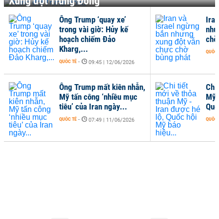
Xung đột Trung Đông
Ông Trump ‘quay xe’
Ira
trong vài giờ: Hủy kế
như
hoạch chiếm Đảo
chờ
Kharg,...
QUỐC 
QUỐC TẾ
-
09:45 | 12/06/2026
Ông Trump mất kiên nhẫn,
Chi 
Mỹ tấn công ‘nhiều mục
Mỹ 
tiêu’ của Iran ngày...
Quố
QUỐC TẾ
-
QUỐC 
07:49 | 11/06/2026