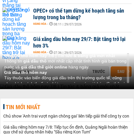
OPEC+ có thể tạm dừng kế hoạch tăng sản
lượng trong ba tháng?
HÀNG HÓA
-
08:11 | 29/07/2026
Giá xăng dầu hôm nay 29/7: Bật tăng trở lại
hơn 3%
HÀNG HÓA
-
07:36 | 29/07/2026
Giá dầu thô hôm nay 7/8 | Tin tức & bảng giá mới nhất
Thông tin
giá dầu thô
mới nhất cập nhật tình hình giá bán trong
nước và
giá dầu thế giới online
hàng ngày.
Theo ngày
TRƯỚC
SAU
Giá dầu thô hôm nay
Tùy thuộc vào biến động giá dầu trên thị trường quốc tế, cũng
như chính sách thuế và phí trong nước, mức giá bán dầu thô có
thể có sự chênh lệch. Hiện tại, giá bán dầu thô tại Việt Nam
thường thay đổi theo chu kỳ điều chỉnh của nhà nước, giúp phản
ánh chính xác tình hình cung cầu và đảm bảo lợi ích cho cả
TIN MỚI NHẤT
doanh nghiệp và người tiêu dùng.
Giá dầu thô thế giới hôm nay
Chủ show 'Anh trai vượt ngàn chông gai' liên tiếp giải thế công ty con
Giá
dầu Brent
- một trong những chuẩn giá quan trọng của thị
trường dầu mỏ và giá dầu WTI (West Texas Intermediate) - một
Giá sầu riêng hôm nay 7/8: Tiếp tục ổn định, Quảng Ngãi hoàn thiện
loại dầu thô khác được sử dụng làm chuẩn tại Mỹ, đều được điều
quy chế sử dụng nhãn hiệu "Sầu riêng Kon Tum"