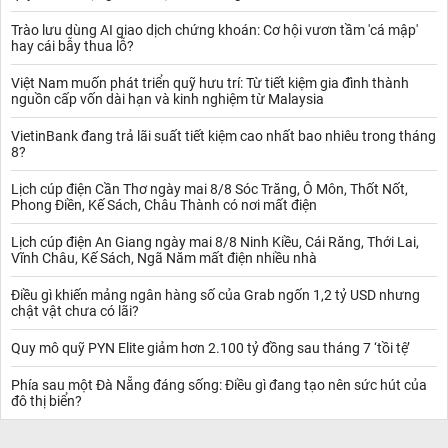
chỉnh liên tục.
Những đợt điều chỉnh giá này xuất phát từ nhiều
yếu tố ngắn hạn như xung đột vũ trang, khủng hoảng năng lượng
Trào lưu dùng AI giao dịch chứng khoán: Cơ hội vươn tầm 'cá mập'
hay cái bẫy thua lỗ?
và nhu cầu phục hồi kinh tế sau đại dịch COVID-19. Thêm vào đó,
các quyết định từ các quốc gia sản xuất dầu lớn, như Ả Rập Saudi
Việt Nam muốn phát triển quỹ hưu trí: Từ tiết kiệm gia đình thành
và Nga, cũng làm thay đổi nguồn cung dầu thô toàn cầu, gây ảnh
nguồn cấp vốn dài hạn và kinh nghiệm từ Malaysia
hưởng trực tiếp đến giá dầu trên thị trường.
Biểu đồ giá dầu thô thế giới
VietinBank đang trả lãi suất tiết kiệm cao nhất bao nhiêu trong tháng
Biểu đồ giá dầu thô thế giới là công cụ trực quan thể hiện sự biến
8?
động giá dầu theo thời gian, giúp người xem nhận diện xu hướng
thị trường và phân tích các yếu tố tác động. Qua biểu đồ, có thể
Lịch cúp điện Cần Thơ ngày mai 8/8 Sóc Trăng, Ô Môn, Thốt Nốt,
quan sát được các giai đoạn giá tăng, giảm hoặc ổn định, từ đó
Phong Điền, Kế Sách, Châu Thành có nơi mất điện
hiểu rõ hơn về mối quan hệ giữa cung, cầu và các yếu tố địa
Lịch cúp điện An Giang ngày mai 8/8 Ninh Kiều, Cái Răng, Thới Lai,
chính trị, kinh tế.
Ngoài ra, biểu đồ còn phản ánh sự ảnh hưởng
Vĩnh Châu, Kế Sách, Ngã Năm mất điện nhiều nhà
của các sự kiện lớn, như quyết định cắt giảm sản lượng từ các
quốc gia xuất khẩu dầu, tình hình kinh tế toàn cầu, hay các thay
Điều gì khiến mảng ngân hàng số của Grab ngốn 1,2 tỷ USD nhưng
đổi về nhu cầu năng lượng ở các khu vực công nghiệp lớn. Với
chật vật chưa có lãi?
nhà đầu tư, biểu đồ này là công cụ quan trọng để đưa ra các
quyết định phù hợp, dự đoán xu hướng tương lai và quản lý rủi ro
Quy mô quỹ PYN Elite giảm hơn 2.100 tỷ đồng sau tháng 7 ‘tồi tệ’
hiệu quả.
Các yếu tố ngắn hạn ảnh hưởng đến giá cả dầu thô
Phía sau một Đà Nẵng đáng sống: Điều gì đang tạo nên sức hút của
Sự biến động trong sản xuất và xuất khẩu dầu
đô thị biển?
OPEC+ và các nhà sản xuất ngoài OPEC
: Các quyết định sản
xuất của các nước thuộc OPEC+ như Ả Rập Xê-út, Nga, và các