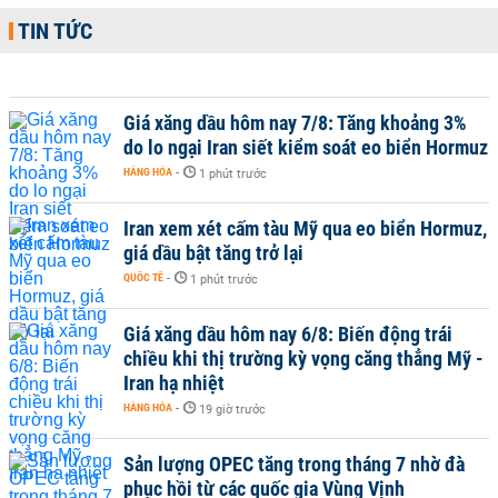
TIN TỨC
Giá xăng dầu hôm nay 7/8: Tăng khoảng 3%
do lo ngại Iran siết kiểm soát eo biển Hormuz
HÀNG HÓA
-
1 phút trước
Iran xem xét cấm tàu Mỹ qua eo biển Hormuz,
giá dầu bật tăng trở lại
QUỐC TẾ
-
1 phút trước
Giá xăng dầu hôm nay 6/8: Biến động trái
chiều khi thị trường kỳ vọng căng thẳng Mỹ -
Iran hạ nhiệt
HÀNG HÓA
-
19 giờ trước
Sản lượng OPEC tăng trong tháng 7 nhờ đà
phục hồi từ các quốc gia Vùng Vịnh