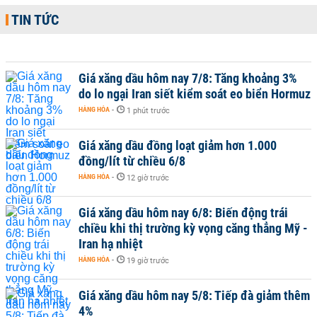
TIN TỨC
Giá xăng dầu hôm nay 7/8: Tăng khoảng 3%
do lo ngại Iran siết kiểm soát eo biển Hormuz
HÀNG HÓA
-
1 phút trước
Giá xăng dầu đồng loạt giảm hơn 1.000
đồng/lít từ chiều 6/8
HÀNG HÓA
-
12 giờ trước
Giá xăng dầu hôm nay 6/8: Biến động trái
chiều khi thị trường kỳ vọng căng thẳng Mỹ -
Iran hạ nhiệt
HÀNG HÓA
-
19 giờ trước
Giá xăng dầu hôm nay 5/8: Tiếp đà giảm thêm
4%