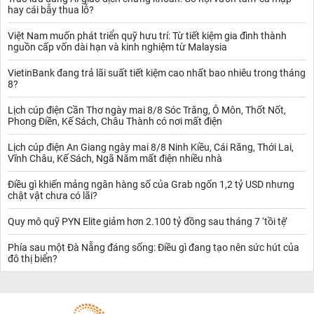
khoảng từ 35°C đến 200°C, thấp hơn so với nhiều loại nhiên liệu
hay cái bẫy thua lỗ?
khác như dầu diesel. Điều này giúp xăng RON 95 dễ dàng bay
Việt Nam muốn phát triển quỹ hưu trí: Từ tiết kiệm gia đình thành
hơi, một đặc tính quan trọng để đảm bảo rằng xăng có thể hòa
nguồn cấp vốn dài hạn và kinh nghiệm từ Malaysia
trộn tốt với không khí trong quá trình đốt cháy bên trong động cơ.
Ngoài ra, xăng RON 95 có tỷ trọng nhẹ hơn nước, và không hòa
VietinBank đang trả lãi suất tiết kiệm cao nhất bao nhiêu trong tháng
tan trong nước. Do tính chất bay hơi nhanh, xăng RON 95 có xu
8?
hướng tạo ra hơi dễ cháy, vì vậy nó được coi là một nhiên liệu có
tính nguy hiểm cao khi bảo quản và vận chuyển. Khả năng dễ bay
Lịch cúp điện Cần Thơ ngày mai 8/8 Sóc Trăng, Ô Môn, Thốt Nốt,
hơi cũng là một yếu tố giúp xăng RON 95 cháy hiệu quả hơn
Phong Điền, Kế Sách, Châu Thành có nơi mất điện
trong động cơ đốt trong, giảm thiểu sự mất mát nhiên liệu trong
Lịch cúp điện An Giang ngày mai 8/8 Ninh Kiều, Cái Răng, Thới Lai,
quá trình sử dụng.
Vĩnh Châu, Kế Sách, Ngã Năm mất điện nhiều nhà
Tính chất hóa học
Về mặt hóa học, xăng RON 95 là một hỗn hợp phức tạp của các
Điều gì khiến mảng ngân hàng số của Grab ngốn 1,2 tỷ USD nhưng
hydrocarbon. Các phân tử hydrocarbon này thường bao gồm từ 5
chật vật chưa có lãi?
đến 12 nguyên tử carbon, chủ yếu là các ankan (các hydrocarbon
bão hòa), anken (các hydrocarbon không bão hòa), và các hợp
Quy mô quỹ PYN Elite giảm hơn 2.100 tỷ đồng sau tháng 7 ‘tồi tệ’
chất thơm (aromatic hydrocarbons) như benzen, toluen và xylen.
Những hợp chất thơm này không chỉ đóng vai trò chính trong việc
Phía sau một Đà Nẵng đáng sống: Điều gì đang tạo nên sức hút của
nâng cao chỉ số octane mà còn giúp cải thiện hiệu suất cháy trong
đô thị biển?
động cơ.
Trong xăng RON 95, chỉ số octane cao giúp ngăn ngừa
hiện tượng kích nổ sớm (knocking) – hiện tượng xảy ra khi hỗn
hợp nhiên liệu và không khí trong buồng đốt của động cơ cháy