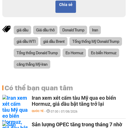
Chia sẻ
giá dầu
Giá dầu thô
Donald Trump
Iran
giá dầu WTI
giá dầu Brent
Tổng thống Mỹ Donald Trump
Tổng thống Donald Trump
Eo Hormuz
Eo biển Hormuz
căng thẳng Mỹ-Iran
Có thể bạn quan tâm
Iran xem xét cấm tàu Mỹ qua eo biển
Hormuz, giá dầu bật tăng trở lại
QUỐC TẾ
-
07:00 | 07/08/2026
Sản lượng OPEC tăng trong tháng 7 nhờ