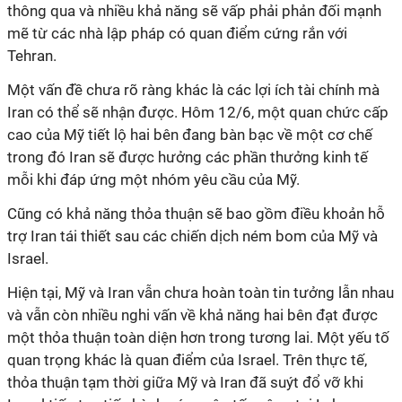
thông qua và nhiều khả năng sẽ vấp phải phản đối mạnh
mẽ từ các nhà lập pháp có quan điểm cứng rắn với
Tehran.
Một vấn đề chưa rõ ràng khác là các lợi ích tài chính mà
Iran có thể sẽ nhận được. Hôm 12/6, một quan chức cấp
cao của Mỹ tiết lộ hai bên đang bàn bạc về một cơ chế
trong đó Iran sẽ được hưởng các phần thưởng kinh tế
mỗi khi đáp ứng một nhóm yêu cầu của Mỹ.
Cũng có khả năng thỏa thuận sẽ bao gồm điều khoản hỗ
trợ Iran tái thiết sau các chiến dịch ném bom của Mỹ và
Israel.
Hiện tại,
Mỹ và Iran vẫn
chưa hoàn toàn tin tưởng lẫn
nhau
và vẫn còn nhiều
nghi vấn
về khả năng
hai bên
đạt được
một thỏa thuận toàn diện hơn
trong tương lai. Một yếu tố
quan trọng khác
là quan điểm
của
Israel
. Trên thực tế,
thỏa thuận tạm thời giữa Mỹ và Iran đã suýt đổ vỡ khi