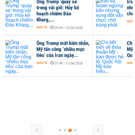
Ông Trump ‘quay xe’
Ira
trong vài giờ: Hủy kế
như
hoạch chiếm Đảo
chờ
Kharg,...
QUỐC 
QUỐC TẾ
-
09:45 | 12/06/2026
Ông Trump mất kiên nhẫn,
Chi 
Mỹ tấn công ‘nhiều mục
Mỹ 
tiêu’ của Iran ngày...
Quố
QUỐC TẾ
-
QUỐC 
07:49 | 11/06/2026