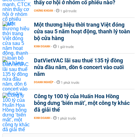
thấy cơ hội ở nhóm cổ phiếu nào?
CHỨNG KHOÁN
-
1 giờ trước
Một thương hiệu thời trang Việt đóng
cửa sau 5 năm hoạt động, thanh lý toàn
bộ cửa hàng
KINH DOANH
-
1 giờ trước
DatVietVAC lãi sau thuế 135 tỷ đồng
nửa đầu năm, dồn 6 concert vào cuối
năm
DOANH NGHIỆP
-
1 phút trước
Công ty 100 tỷ của Huấn Hoa Hồng
bỗng dưng ‘biến mất’, một công ty khác
đã giải thể
KINH DOANH
-
1 phút trước