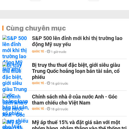
Cùng chuyên mục
S&P 500 lên đỉnh mới khi thị trường lao
động Mỹ suy yếu
QUỐC TẾ
-
1 giờ trước
Bị truy thu thuế đặc biệt, giới siêu giàu
Trung Quốc hoảng loạn bán tài sản, cổ
phiếu
QUỐC TẾ
-
16 giờ trước
Chính sách nhà ở của nước Anh - Góc
tham chiếu cho Việt Nam
QUỐC TẾ
-
18 giờ trước
Mỹ áp thuế 15% và đặt giá sàn với một
nhóm hàng, nhắm thẳng vào thế thống trị