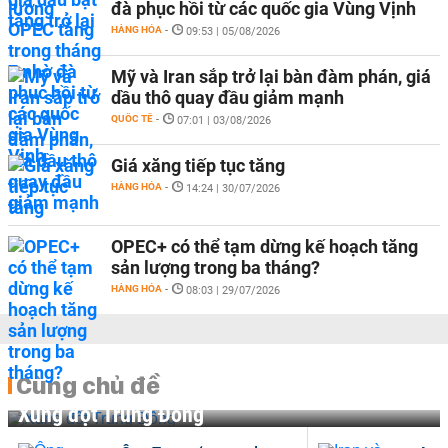
đà phục hồi từ các quốc gia Vùng Vịnh
HÀNG HÓA
-
09:53 | 05/08/2026
Mỹ và Iran sắp trở lại bàn đàm phán, giá
dầu thô quay đầu giảm mạnh
QUỐC TẾ
-
07:01 | 03/08/2026
Giá xăng tiếp tục tăng
HÀNG HÓA
-
14:24 | 30/07/2026
OPEC+ có thể tạm dừng kế hoạch tăng
sản lượng trong ba tháng?
HÀNG HÓA
-
08:03 | 29/07/2026
Cùng chủ đề
Xung đột Trung Đông