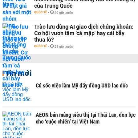
của Trung Quốc
QUỐC TẾ
-
20 giờ trước
Trào lưu dùng AI giao dịch chứng khoán:
Cơ hội vươn tầm 'cá mập' hay cái bẫy
thua lỗ?
QUỐC TẾ
-
23 giờ trước
Tin mới
Cú sốc việc làm Mỹ đẩy đồng USD lao dốc
AEON bán mảng siêu thị tại Thái Lan, dồn lực
cho ‘cuộc chiến’ tại Việt Nam