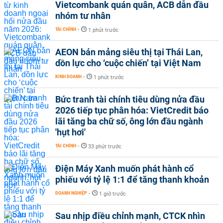
Vietcombank quán quân, ACB dẫn đầu
nhóm tư nhân
TÀI CHÍNH
-
1 phút trước
AEON bán mảng siêu thị tại Thái Lan,
dồn lực cho ‘cuộc chiến’ tại Việt Nam
KINH DOANH
-
1 phút trước
Bức tranh tài chính tiêu dùng nửa đầu
2026 tiếp tục phân hóa: VietCredit báo
lãi tăng ba chữ số, ông lớn đầu ngành
'hụt hơi'
TÀI CHÍNH
-
33 phút trước
Điện Máy Xanh muốn phát hành cổ
phiếu với tỷ lệ 1:1 để tăng thanh khoản
DOANH NGHIỆP
-
1 giờ trước
Sau nhịp điều chỉnh mạnh, CTCK nhìn