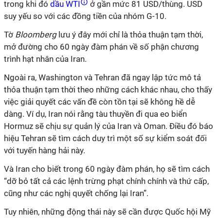
trong khi đó
dầu WTI
ở gần mức 81 USD/thùng. USD
suy yếu so với các đồng tiền của nhóm G-10.
Tờ
Bloomberg
lưu ý đây mới chỉ là thỏa thuận tạm thời,
mở đường cho 60 ngày đàm phán về số phận chương
trình hạt nhân của Iran.
Ngoài ra, Washington và Tehran đã ngay lập tức mô tả
thỏa thuận tạm thời theo những cách khác nhau, cho thấy
việc giải quyết các vấn đề còn tồn tại sẽ không hề dễ
dàng. Ví dụ, Iran nói rằng tàu thuyền đi qua eo biển
Hormuz sẽ chịu sự quản lý của Iran và Oman. Điều đó báo
hiệu Tehran sẽ tìm cách duy trì một số sự kiểm soát đối
với tuyến hàng hải này.
Và Iran cho biết trong 60 ngày đàm phán, họ sẽ tìm cách
“dỡ bỏ tất cả các lệnh trừng phạt chính
chính và thứ cấp,
cũng như các nghị quyết chống lại Iran”.
Tuy nhiên, những động thái này sẽ cần được Quốc hội Mỹ