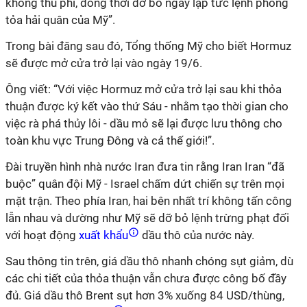
không thu phí, đồng thời dỡ bỏ ngay lập tức lệnh phong
tỏa hải quân của
Mỹ”.
Trong bài đăng sau đó, Tổng thống Mỹ cho biết Hormuz
sẽ được mở cửa trở lại vào ngày 19/6.
Ông viết: “Với việc Hormuz mở cửa trở lại sau khi thỏa
thuận được ký kết vào thứ Sáu - nhằm tạo thời gian cho
việc rà phá thủy lôi - dầu mỏ sẽ lại được lưu thông cho
toàn khu vực Trung Đông và cả thế giới!”.
Đài truyền hình nhà nước Iran đưa tin rằng Iran Iran “đã
buộc” quân đội Mỹ - Israel chấm dứt chiến sự trên mọi
mặt trận. Theo phía Iran, hai bên nhất trí không tấn công
lẫn nhau và dường như Mỹ sẽ dỡ bỏ lệnh trừng phạt đối
với hoạt động
xuất khẩu
dầu thô của nước này.
Sau thông tin trên, giá dầu thô nhanh chóng sụt giảm, dù
các chi tiết của thỏa thuận vẫn chưa được công bố đầy
đủ. Giá dầu thô Brent sụt hơn 3% xuống 84 USD/thùng,