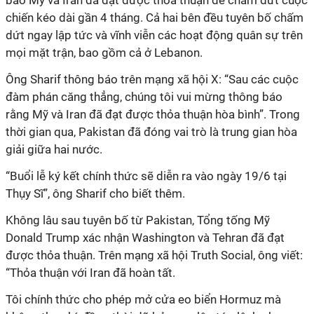
báo Mỹ và Iran đã đạt được thỏa thuận để chấm dứt cuộc
chiến kéo dài gần 4 tháng. Cả hai bên đều tuyên bố chấm
dứt
ngay lập tức và vĩnh viễn các hoạt động quân sự trên
mọi
mặt trận, bao gồm cả ở Lebanon.
Ông Sharif thông báo trên mạng xã hội X: “Sau các cuộc
đàm phán căng thẳng, chúng tôi vui mừng thông báo
rằng Mỹ và Iran đã đạt được thỏa thuận hòa bình”. Trong
thời gian qua, Pakistan đã đóng vai trò là trung gian hòa
giải giữa hai nước.
“Buổi lễ ký kết chính thức sẽ diễn ra vào ngày 19/6 tại
Thụy Sĩ”, ông Sharif cho biết thêm.
Không lâu sau tuyên bố từ Pakistan, Tổng tống Mỹ
Donald Trump xác nhận Washington và Tehran đã đạt
được thỏa thuận. Trên mạng xã hội Truth Social, ông viết:
“Thỏa thuận với Iran đã hoàn tất.
Tôi chính thức cho phép
mở cửa eo biển Hormuz mà