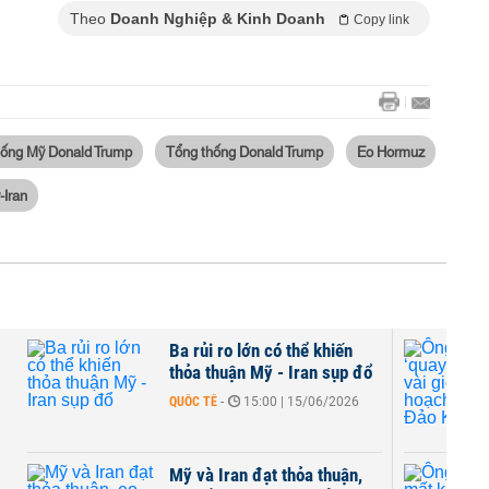
Theo
Doanh Nghiệp & Kinh Doanh
Copy link
hống Mỹ Donald Trump
Tổng thống Donald Trump
Eo Hormuz
-Iran
Ba rủi ro lớn có thể khiến
thỏa thuận Mỹ - Iran sụp đổ
QUỐC TẾ
-
15:00 | 15/06/2026
Mỹ và Iran đạt thỏa thuận,