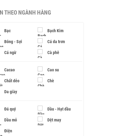
IN THEO NGÀNH HÀNG
Bạc
Bạch Kim
Bông - Sợi
Cá da trơn
Cá ngừ
Cà phê
Cacao
Cao su
Chất dẻo
Chè
Da giày
Đá quý
Dầu - Hạt dầu
Dầu mỏ
Dệt may
Điện