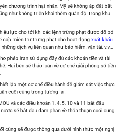
uyên
chương trình hạt nhân
, Mỹ
sẽ không áp đặt bất
cũng như không triển khai thêm quân đội trong khu
iệu lực cho tới khi các lệnh trừng phạt được dỡ bỏ
sẽ cấp miễn trừ trừng phạt cho hoạt động
xuất khẩu
những dịch vụ liên quan như bảo hiểm, vận tải, v.v...
ho phép Iran sử dụng đầy đủ các khoản tiền và tài
chế
.
Hai bên sẽ thảo luận về cơ chế giải phóng số tiền
.
thiết lập một cơ chế điều hành để giám sát việc thực
ận cuối cùng trong tương lai.
MOU và các điều khoản 1, 4, 5, 10 và 11 bắt đầu
ai nước
sẽ bắt đầu đàm phán về thỏa thuận cuối cùng
uối cùng sẽ được thông qua
dưới hình thức
một nghị