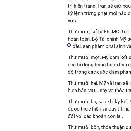
trì hiện trạng.
Iran
sẽ
giữ ng
kỳ lệnh trừng phạt mới nào 
vực.
Thứ mười, kể từ khi MOU có h
hoàn toàn, Bộ Tài chính Mỹ 
dầu, sản phẩm phái sinh và 
Thứ mười một, Mỹ
cam kết c
sản bị đóng băng
hoặc hạn 
đó trong các cuộc đàm phán
Thứ mười hai, Mỹ và Iran
sẽ 
hiện
bản MOU này và thỏa thu
Thứ mười ba, s
au khi ký kết
được thực hiện và duy trì, h
đối với các khoản còn lại.
Thứ mười bốn, t
hỏa thuận c