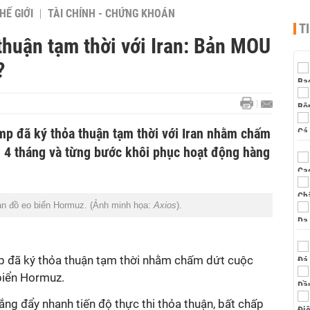
HẾ GIỚI
TÀI CHÍNH - CHỨNG KHOÁN
T
thuận tạm thời với Iran: Bản MOU
?
p đã ký thỏa thuận tạm thời với Iran nhằm chấm
n 4 tháng và từng bước khôi phục hoạt động hàng
n đồ eo biển Hormuz. (Ảnh minh họa:
Axios
).
 đã ký thỏa thuận tạm thời nhằm chấm dứt cuộc
 biển Hormuz.
rắng đẩy nhanh
tiến độ thực thi thỏa thuận
,
bất chấp