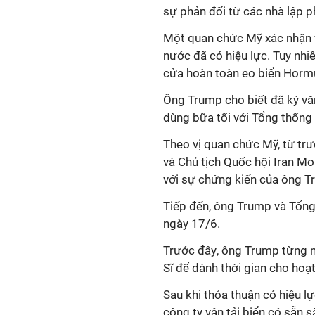
sự phản đối từ
các nhà lập 
Một quan chức Mỹ xác nhận
nước đã có hiệu lực. Tuy nhi
cửa hoàn toàn eo biển Horm
Ông Trump cho biết đã ký văn
dùng bữa tối với Tổng thốn
Theo vị quan chức Mỹ, từ t
và Chủ tịch Quốc hội Iran M
với sự chứng kiến ​​của ông 
Tiếp đến,
ông Trump và Tổng
ngày 17/6.
Trước
đây
, ông Trump
từng 
Sĩ để dành thời gian cho hoạ
Sau khi thỏa thuận có hiệu l
công ty vận tải biển có sẵn 