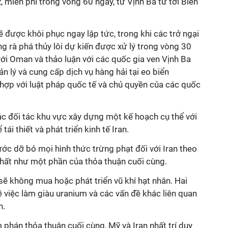
 miễn phí trong vòng 60 ngày, từ Vịnh Ba tư tới Biển
ẽ được khôi phục ngay lập tức, trong khi các trở ngại
ng rà phá thủy lôi dự kiến được xử lý trong vòng 30
 với Oman và thảo luận với các quốc gia ven Vịnh Ba
n lý và cung cấp dịch vụ hàng hải tại eo biển
hợp với luật pháp quốc tế và
chủ quyền của các quốc
c đối tác khu vực xây dựng một kế hoạch cụ thể
với
 tái thiết và phát triển kinh tế
Iran.
ước dỡ bỏ
mọi hình thức trừng phạt đối với
Iran theo
nhất như một phần của thỏa thuận cuối cùng.
 sẽ không mua hoặc phát triển vũ khí hạt nhân.
Hai
về
việc
làm giàu uranium và các vấn đề khác liên quan
n.
m phán
thỏa thuận cuối cùng,
Mỹ và Iran
nhất trí duy