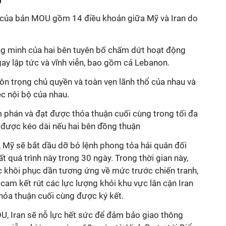
U
n của bản MOU gồm 14 điều khoản giữa Mỹ và Iran do
ồng minh của hai bên tuyên bố chấm dứt hoạt động
ay lập tức và vĩnh viễn, bao gồm cả Lebanon.
ôn trọng chủ quyền và toàn vẹn lãnh thổ của nhau và
c nội bộ của nhau.
phán và đạt được thỏa thuận cuối cùng trong tối đa
ể được kéo dài nếu hai bên đồng thuận
 Mỹ sẽ bắt dầu dỡ bỏ lệnh phong tỏa hải quân đối
ất quá trình này trong 30 ngày. Trong thời gian này,
c khôi phục dần tương ứng về mức trước chiến tranh,
am kết rút các lực lượng khỏi khu vực lân cận Iran
hỏa thuận cuối cùng được ký kết.
U, Iran sẽ nỗ lực hết sức để đảm bảo giao thông