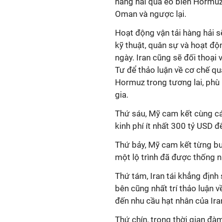
hàng hải qua eo biển Hormuz,
Oman và ngược lại.
Hoạt động vận tải hàng hải s
kỹ thuật, quân sự và hoạt độ
ngày. Iran cũng sẽ đối thoại
Tư để thảo luận về cơ chế quả
Hormuz trong tương lai, phù 
gia
.
Thứ sáu, Mỹ
cam kết cùng cá
kinh phí ít nhất 300 tỷ
USD
để
Thứ bảy, Mỹ
cam kết
từng b
một lộ trình đã được thống 
Thứ tám, Iran tái khẳng định
bên cũng nhất trí thảo luận 
đến nhu cầu hạt nhân của
Ira
Thứ chín, t
rong
thời gian đà