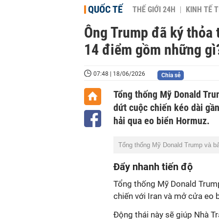
QUỐC TẾ
THẾ GIỚI 24H
KINH TẾ T
Ông Trump đã ký thỏa 
14 điểm gồm những gì
07:48 | 18/06/2026
Chia sẻ
Tổng thống Mỹ Donald Trum
dứt cuộc chiến kéo dài gầ
hải qua eo biển Hormuz.
Tổng thống Mỹ Donald Trump và bả
Đẩy nhanh tiến độ
Tổng thống Mỹ Donald Trump
chiến với Iran và mở cửa eo
Động thái này sẽ giúp Nhà T