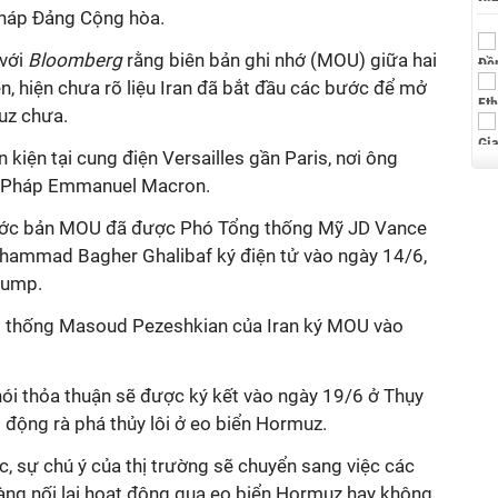
pháp Đảng Cộng hòa.
 với
Bloomberg
rằng biên bản ghi nhớ (MOU) giữa hai
ên, hiện chưa rõ liệu Iran đã bắt đầu các bước để mở
uz chưa.
 kiện tại c
ung điện Versailles gần Paris, nơi ông
g Pháp Emmanuel Macron.
rước bản MOU đã
được Phó Tổng thống
Mỹ
JD Vance
ohammad Bagher Ghalibaf ký điện tử vào
ngày 14/6
,
Trump.
 thống Masoud Pezeshkian của Iran ký
MOU vào
nói
thỏa thuận sẽ được ký kết vào ngày 19
/
6
ở Thụy
t động rà phá thủy lôi ở eo biển Hormuz.
ực, sự chú ý của thị trường sẽ chuyển sang việc các
sàng nối lại hoạt động qua eo biển Hormuz hay không.