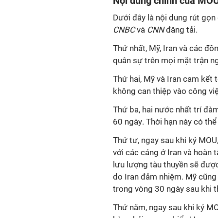
Nội dung chính của MO
Dưới đây là nội dung rút gọ
CNBC
và
CNN
đăng tải.
Thứ nhất, Mỹ, Iran và các đ
quân sự trên mọi mặt trận ng
Thứ hai, Mỹ và Iran
cam kết t
không can thiệp vào công việ
Thứ ba, hai nước nhất trí
đàm 
60 ngày
. Thời hạn này có th
Thứ tư, ngay sau khi ký MOU,
với các cảng ở Iran và hoàn t
lưu lượng tàu thuyền sẽ đượ
do Iran đảm nhiệm. Mỹ cũng c
trong vòng 30 ngày sau khi t
Thứ năm, ngay sau khi ký MO