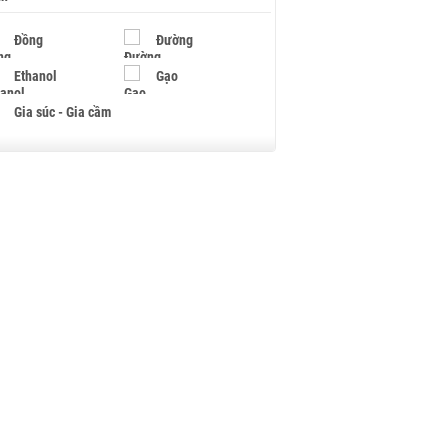
Đồng
Đường
Ethanol
Gạo
Gia súc - Gia cầm
Giấy
Gỗ
Hạt điều
Hồ tiêu - Hạt tiêu
Khí đốt
Kim loại khác
Mắc ca
Muối
Ngũ cốc
Nhựa - Hạt nhựa
Palladium
Phân bón