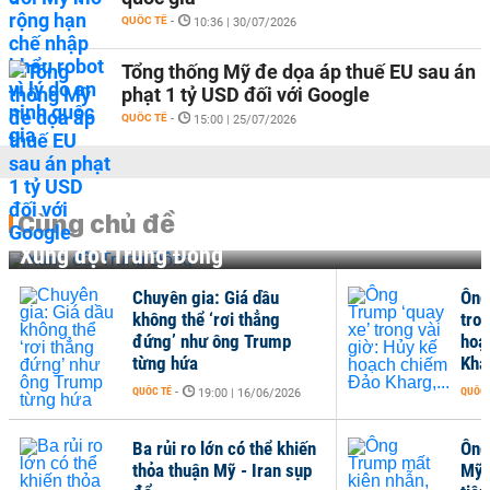
QUỐC TẾ
-
10:36 | 30/07/2026
Tổng thống Mỹ đe dọa áp thuế EU sau án
phạt 1 tỷ USD đối với Google
QUỐC TẾ
-
15:00 | 25/07/2026
Cùng chủ đề
Xung đột Trung Đông
Chuyên gia: Giá dầu
Ông
không thể ‘rơi thẳng
tron
đứng’ như ông Trump
hoạ
từng hứa
Khar
QUỐC TẾ
-
QUỐC 
19:00 | 16/06/2026
Ba rủi ro lớn có thể khiến
Ông
thỏa thuận Mỹ - Iran sụp
Mỹ 