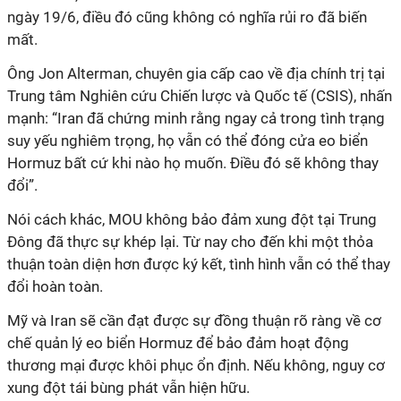
ngày 19/6, điều đó cũng không có nghĩa rủi ro đã biến
mất.
Ông Jon Alterman, chuyên gia cấp cao về địa chính trị tại
Trung tâm Nghiên cứu Chiến lược và Quốc tế (CSIS
), nhấn
mạnh: “
Iran đã chứng minh rằng ngay cả trong tình trạng
suy yếu nghiêm trọng,
họ
vẫn có thể đóng cửa eo biển
Hormuz
bất cứ khi nào họ muốn
. Điều đó sẽ không thay
đổi”.
Nói cách khác, MOU không bảo đảm xung đột tại Trung
Đông đã thực sự khép lại. Từ nay cho đến khi một thỏa
thuận toàn diện hơn được ký kết, tình hình vẫn có thể thay
đổi hoàn toàn.
Mỹ và Iran sẽ cần đạt được sự đồng thuận rõ ràng về cơ
chế quản lý eo biển Hormuz để bảo đảm hoạt động
thương mại được khôi phục ổn định. Nếu không, nguy cơ
xung đột tái bùng phát vẫn hiện hữu.