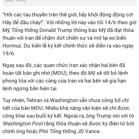
(Ảnh: APA).
“
Hỡi các tàu thuyền trên thế giới, hãy khởi động động cơ!
Hãy để dầu chảy!
”. Với những lời này vào tối 14/6 theo giờ
Mỹ, Tổng thống Donald Trump thông báo Mỹ đã đạt thỏa
thuận
với Iran
để chấm dứt chiến sự
và mở lại eo biển
Hormuz
. D
ự kiến
lễ ký kết chính thức sẽ
diễn ra vào ngày
19
/
6.
Ngay sau đó, các quan chức Iran xác nhận hai bên đã
hoàn tất bản ghi nhớ (MOU
), theo đó Mỹ sẽ dỡ bỏ lệnh
phong tỏa với các cảng của Iran và hai bên sẽ gia hạn
lệnh ngừng bắn hiện tại.
Tuy nhiên
, Tehran và Washington vẫn chưa công bố chi
tiết của
bản MOU. Nhiều khả năng văn kiện sẽ chỉ được
công khai sau buổi ký kết. Ngoài ra, ông Trump nói với tờ
Washington Post
rằng
thỏa thuận sẽ được ký điện tử bởi
chính ông hoặc Phó Tổng thống JD Vance
.