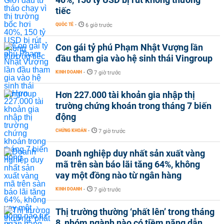
tiếc
QUỐC TẾ
-
6 giờ trước
Con gái tỷ phú Phạm Nhật Vượng lần
đầu tham gia vào hệ sinh thái Vingroup
KINH DOANH
-
7 giờ trước
Hơn 227.000 tài khoản gia nhập thị
trường chứng khoán trong tháng 7 biến
động
CHỨNG KHOÁN
-
7 giờ trước
Doanh nghiệp duy nhất sản xuất vàng
mã trên sàn báo lãi tăng 64%, không
vay một đồng nào từ ngân hàng
KINH DOANH
-
7 giờ trước
Thị trường thường ‘phất lên’ trong tháng
8, nhóm ngành nào có tiềm năng dẫn