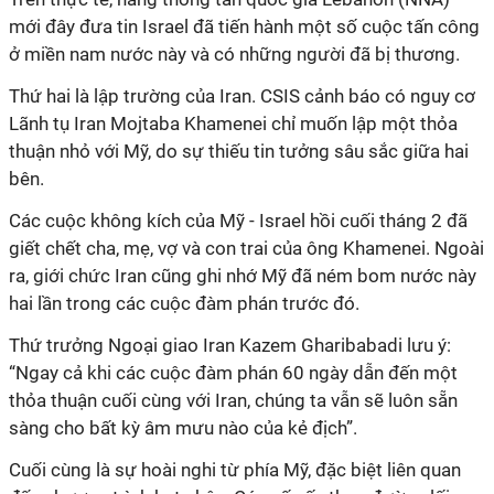
mới đây đưa tin Israel đã tiến hành một số cuộc tấn công
ở miền nam nước này và có những người đã bị thương.
Thứ hai là lập trường của Iran. CSIS cảnh báo có nguy cơ
Lãnh tụ Iran Mojtaba Khamenei chỉ muốn lập một thỏa
thuận nhỏ với Mỹ, do sự thiếu tin tưởng sâu sắc giữa hai
bên.
Các cuộc không kích của Mỹ - Israel hồi cuối tháng 2 đã
giết chết cha, mẹ, vợ và con trai của ông Khamenei. Ngoài
ra, giới chức Iran cũng ghi nhớ Mỹ đã ném bom nước này
hai lần trong các cuộc đàm phán trước đó.
Thứ trưởng Ngoại giao Iran Kazem Gharibabadi lưu ý:
“
Ngay cả khi các cuộc đàm phán 60 ngày dẫn đến một
thỏa thuận cuối cùng với Iran,
chúng ta
vẫn sẽ luôn sẵn
sàng cho bất kỳ âm mưu nào của kẻ
địch”.
Cuối cùng là sự hoài nghi từ phía Mỹ, đặc biệt liên quan