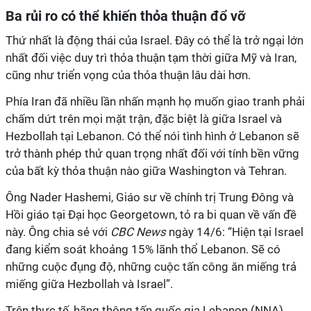
Ba rủi ro có thể khiến thỏa thuận đổ vỡ
Thứ nhất là động thái của Israel. Đây có thể là trở ngại lớn
nhất đối việc duy trì thỏa thuận tạm thời giữa Mỹ và Iran,
cũng như triển vọng của thỏa thuận lâu dài hơn.
Phía Iran đã nhiều lần nhấn mạnh họ muốn giao tranh phải
chấm dứt trên mọi mặt trận, đặc biệt là giữa Israel và
Hezbollah tại Lebanon. Có thể nói tình hình ở Lebanon sẽ
trở thành phép thử quan trọng nhất đối với tính bền vững
của bất kỳ thỏa thuận nào giữa Washington và Tehran.
Ông Nader Hashemi, Giáo sư về chính trị Trung Đông và
Hồi giáo tại Đại học Georgetown, tỏ ra bi quan về vấn đề
này. Ông chia sẻ với
CBC News
ngày 14/6: “Hiện
tại Israel
đang
kiểm soát
khoảng 15% lãnh thổ Lebanon. Sẽ có
những cuộc đụng độ, những cuộc tấn công ăn miếng trả
miếng giữa Hezbollah và Israel
”.
Trên thực tế, h
ãng thông tấn quốc gia Lebanon (NNA
)