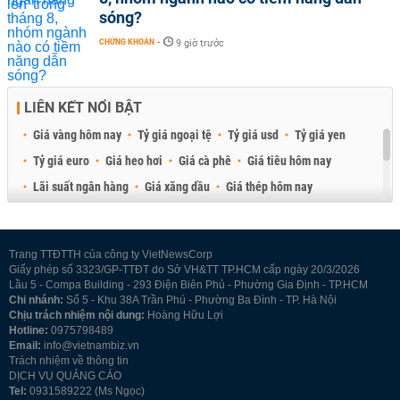
sóng?
CHỨNG KHOÁN
-
9 giờ trước
LIÊN KẾT NỔI BẬT
Giá vàng hôm nay
Tỷ giá ngoại tệ
Tỷ giá usd
Tỷ giá yen
Tỷ giá euro
Giá heo hơi
Giá cà phê
Giá tiêu hôm nay
Lãi suất ngân hàng
Giá xăng dầu
Giá thép hôm nay
Giá sầu riêng
Giá thịt heo
Giá gạo
Giá cao su
Best Retail Brokers
Diễn đàn đầu tư Việt Nam 2026
Trang TTĐTTH của công ty VietNewsCorp
Giấy phép số 3323/GP-TTĐT do Sở VH&TT TP.HCM cấp ngày 20/3/2026
Lầu 5 - Compa Building - 293 Điện Biên Phủ - Phường Gia Định - TP.HCM
Chi nhánh:
Số 5 - Khu 38A Trần Phú - Phường Ba Đình - TP. Hà Nội
Chịu trách nhiệm nội dung:
Hoàng Hữu Lợi
Hotline:
0975798489
Email:
info@vietnambiz.vn
Trách nhiệm về thông tin
DỊCH VỤ QUẢNG CÁO
Tel:
0931589222 (Ms Ngọc)