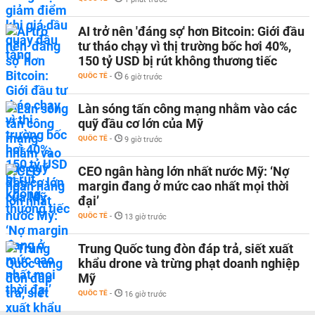
AI trở nên 'đáng sợ' hơn Bitcoin: Giới đầu
tư tháo chạy vì thị trường bốc hơi 40%,
150 tỷ USD bị rút không thương tiếc
QUỐC TẾ
-
6 giờ trước
Làn sóng tấn công mạng nhằm vào các
quỹ đầu cơ lớn của Mỹ
QUỐC TẾ
-
9 giờ trước
CEO ngân hàng lớn nhất nước Mỹ: ‘Nợ
margin đang ở mức cao nhất mọi thời
đại’
QUỐC TẾ
-
13 giờ trước
Trung Quốc tung đòn đáp trả, siết xuất
khẩu drone và trừng phạt doanh nghiệp
Mỹ
QUỐC TẾ
-
16 giờ trước