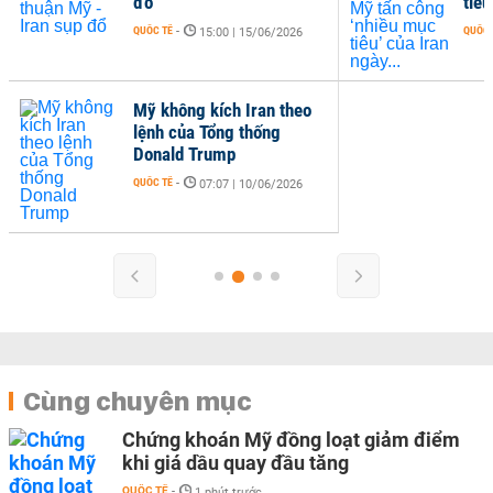
đổ
tiêu
QUỐC TẾ
-
QUỐC 
15:00 | 15/06/2026
Mỹ không kích Iran theo
lệnh của Tổng thống
Donald Trump
QUỐC TẾ
-
07:07 | 10/06/2026
Cùng chuyên mục
Chứng khoán Mỹ đồng loạt giảm điểm
khi giá dầu quay đầu tăng
QUỐC TẾ
-
1 phút trước