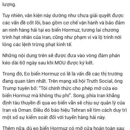
lượng.
Tuy nhiên, văn kiện này dường như chưa giải quyết được
các vấn đề cốt lõi, bao gồm cơ chế vận hành và bảo đảm
an ninh hàng hải tại eo biển Hormuz, tương lai chương
trình hạt nhân của Iran, cũng như phạm vi và lộ trình nới
lỏng các lệnh trừng phạt kinh tế.
Những nội dung trên sẽ được đưa vào vòng đàm phán
kéo dài 60 ngày sau khi MOU được ký kết.
Trong đó, Eo biển Hormuz có lẽ là vấn đề các thị trường
đang quan tâm nhất. Trên mạng xã hội Truth Social, ông
Trump tuyên bố: “Tôi chính thức cho phép
mở cửa eo
biển Hormuz mà không thu phí
”. Song, phía Iran khẳng
định tàu thuyền đi qua eo biển vẫn sẽ chịu sự quản lý của
Iran và Oman. Điều đó báo hiệu Tehran sẽ tìm cách duy trì
một số sự kiểm soát đối với tuyến hàng hải này.
Thêm nữa, dù eo biển Hormuz có mở cửa hoàn toàn sau