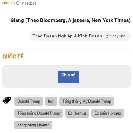
QUỐC TẾ
-
15-06-2026
Giang (Theo Bloomberg, Aljazeera, New York Times)
Theo
Doanh Nghiệp & Kinh Doanh
Copy link
QUỐC TẾ
Chia sẻ
Donald Trump
Iran
Tổng thống Mỹ Donald Trump
Tổng thống Donald Trump
Eo Hormuz
Eo biển Hormuz
căng thẳng Mỹ-Iran