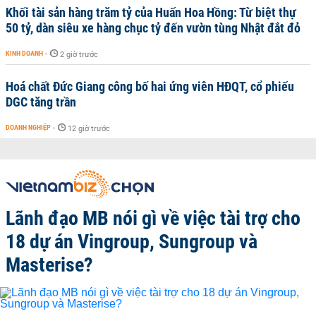
Khối tài sản hàng trăm tỷ của Huấn Hoa Hồng: Từ biệt thự
50 tỷ, dàn siêu xe hàng chục tỷ đến vườn tùng Nhật đắt đỏ
KINH DOANH
-
2 giờ trước
Hoá chất Đức Giang công bố hai ứng viên HĐQT, cổ phiếu
DGC tăng trần
DOANH NGHIỆP
-
12 giờ trước
Lãnh đạo MB nói gì về việc tài trợ cho
18 dự án Vingroup, Sungroup và
Masterise?