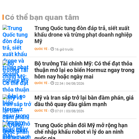
Có thể bạn quan tâm
Trung Quốc tung đòn đáp trả, siết xuất
khẩu drone và trừng phạt doanh nghiệp
Mỹ
QUỐC TẾ
-
16 giờ trước
Bộ trưởng Tài chính Mỹ: Có thể đạt thỏa
thuận mở lại eo biển Hormuz ngay trong
hôm nay hoặc ngày mai
QUỐC TẾ
-
22:34 | 04/08/2026
Mỹ và Iran sắp trở lại bàn đàm phán, giá
dầu thô quay đầu giảm mạnh
QUỐC TẾ
-
07:01 | 03/08/2026
Trung Quốc phản đối Mỹ mở rộng hạn
chế nhập khẩu robot vì lý do an ninh
quốc gia