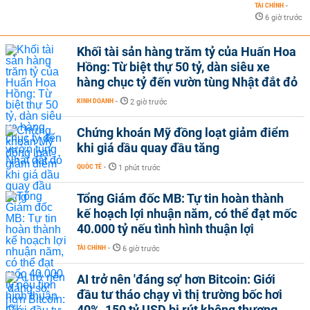
TÀI CHÍNH
-
6 giờ trước
Khối tài sản hàng trăm tỷ của Huấn Hoa
Hồng: Từ biệt thự 50 tỷ, dàn siêu xe
hàng chục tỷ đến vườn tùng Nhật đắt đỏ
KINH DOANH
-
2 giờ trước
Chứng khoán Mỹ đồng loạt giảm điểm
khi giá dầu quay đầu tăng
QUỐC TẾ
-
1 phút trước
Tổng Giám đốc MB: Tự tin hoàn thành
kế hoạch lợi nhuận năm, có thể đạt mốc
40.000 tỷ nếu tình hình thuận lợi
TÀI CHÍNH
-
6 giờ trước
AI trở nên 'đáng sợ' hơn Bitcoin: Giới
đầu tư tháo chạy vì thị trường bốc hơi
40%, 150 tỷ USD bị rút không thương