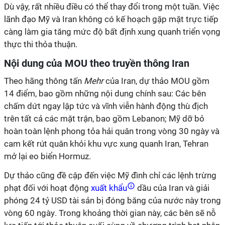
Dù vậy, rất nhiều điều có thể thay đổi trong một tuần. Việc
lãnh đạo Mỹ và Iran không có kế hoạch gặp mặt trực tiếp
càng làm gia tăng mức độ bất định xung quanh triển vọng
thực thi thỏa thuận.
Nội dung của MOU theo truyền thông Iran
Theo hãng thông tấn
Mehr
của Iran, dự thảo MOU gồm
14 điểm, bao gồm những nội dung chính sau: Các bên
c
hấm dứt ngay lập tức và vĩnh viễn hành động thù địch
trên tất cả các mặt trận,
bao gồm
Lebanon
; Mỹ
dỡ bỏ
hoàn toàn lệnh phong tỏa hải quân trong vòng 30 ngày
và
cam kết
rút quân khỏi khu vực xung quanh Iran
, Tehran
mở lại eo biển Hormuz.
Dự thảo
cũng đề cập đến việc
Mỹ
đình chỉ các lệnh trừng
phạt đối với
hoạt động
xuất khẩu
dầu của Iran và
giải
phóng 24 tỷ
USD
tài sản bị đóng băng
của nước này
trong
vòng
60 ngày
. Trong khoảng thời gian này, các bên sẽ nỗ