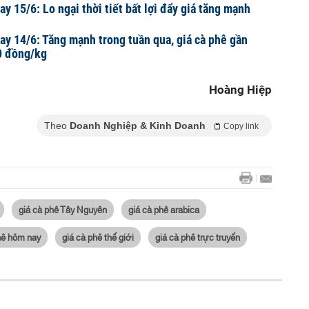
y 15/6: Lo ngại thời tiết bất lợi đẩy giá tăng mạnh
ay 14/6: Tăng mạnh trong tuần qua, giá cà phê gần
0 đồng/kg
Hoàng Hiệp
Theo
Doanh Nghiệp & Kinh Doanh
Copy link
giá cà phê Tây Nguyên
giá cà phê arabica
hê hôm nay
giá cà phê thế giới
giá cà phê trực truyến