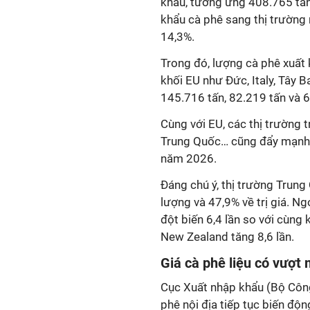
khẩu, tương ứng 408.765 tấn,
khẩu cà phê sang thị trường 
14,3%.
Trong đó, lượng cà phê xuất 
khối EU như Đức, Italy, Tây B
145.716 tấn, 82.219 tấn và 6
Cùng với EU, các thị trường 
Trung Quốc… cũng đẩy mạnh 
năm 2026.
Đáng chú ý, thị trường Trun
lượng và 47,9% về trị giá. N
đột biến 6,4 lần so với cùng 
New Zealand tăng 8,6 lần.
Giá cà phê liệu có vượt
Cục Xuất nhập khẩu (Bộ Công
phê nội địa tiếp tục biến độn