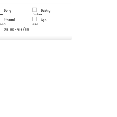
Đồng
Đường
Ethanol
Gạo
Gia súc - Gia cầm
Giấy
Gỗ
Hạt điều
Hồ tiêu - Hạt tiêu
Khí đốt
Kim loại khác
Mắc ca
Muối
Ngũ cốc
Nhựa - Hạt nhựa
Palladium
Phân bón