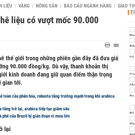
 LIỆU
VÀNG
NÔNG SẢN
BÁO CÁO NGÀNH HÀNG
GIAO T
T
 phê liệu có vượt mốc 90.000
hê thế giới trong những phiên gần đây đã đưa giá
ưỡng 90.000 đồng/kg. Dù vậy, thanh khoản thị
giới kinh doanh đang giữ quan điểm thận trọng
 gian tới.
ê toàn cầu phân hóa, robusta tăng trưởng mạnh trong khi arabica
 tăng trở lại, arabica tiếp tục giảm sâu
 phê của Brazil bị gián đoạn vì mưa lớn
 lại