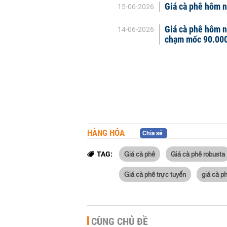
Giá cà phê hôm na
15-06-2026
Giá cà phê hôm n
14-06-2026
chạm mốc 90.00
HÀNG HÓA
Chia sẻ
Giá cà phê
Giá cà phê robusta
TAG:
Giá cà phê trực tuyến
giá cà p
CÙNG CHỦ ĐỀ