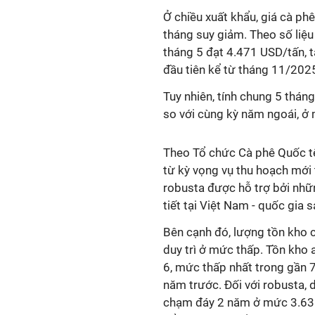
Ở chiều xuất khẩu, giá cà ph
tháng suy giảm. Theo số liệu
tháng 5 đạt 4.471 USD/tấn, t
đầu tiên kể từ tháng 11/2025
Tuy nhiên, tính chung 5 thán
so với cùng kỳ năm ngoái, ở
Theo Tổ chức Cà phê Quốc tế 
từ kỳ vọng vụ thu hoạch mới t
robusta được hỗ trợ bởi nhữn
tiết tại Việt Nam - quốc gia s
Bên cạnh đó, lượng tồn kho 
duy trì ở mức thấp. Tồn kho
6, mức thấp nhất trong gần 7
năm trước. Đối với robusta, 
chạm đáy 2 năm ở mức 3.631 