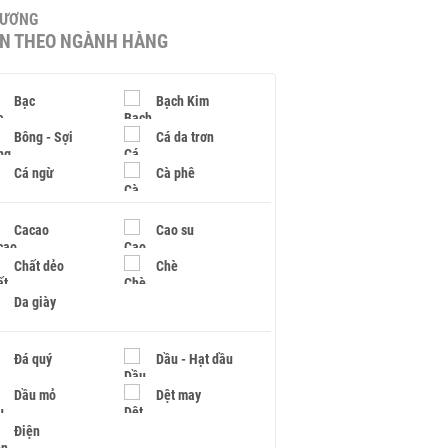
HƯƠNG
IN THEO NGÀNH HÀNG
Bạc
Bạch Kim
Bông - Sợi
Cá da trơn
Cá ngừ
Cà phê
Cacao
Cao su
Chất dẻo
Chè
Da giày
Đá quý
Dầu - Hạt dầu
Dầu mỏ
Dệt may
Điện