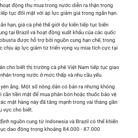
, hoạt động thu mua trong nước diễn ra thận trọng
tiếp tục đối mặt với áp lực giảm giá trong ngắn hạn.
n hạn, giá cà phê thế giới dự kiến tiếp tục biến
ng tại Brazil và hoạt động xuất khẩu của các quốc
 robusta được hỗ trợ bởi nguồn cung hạn chế, trong
ục chịu áp lực giảm từ triển vọng vụ mùa tích cực tại
ân cho biết thị trường cà phê Việt Nam tiếp tục giao
ê nhân trong nước ở mức thấp và nhu cầu yếu.
t yên ắng. Một số nông dân có bán ra nhưng không
ời cần tiền mặt để mua phân bón hoặc thuốc bảo vệ
 các mặt hàng này đã tăng mạnh trong vài tháng gần
u vực cho biết.
ịnh nguồn cung từ Indonesia và Brazil có thể khiến
p tục dao động trong khoảng 84.000 - 87.000