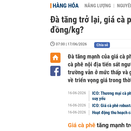
HÀNG HÓA
NĂNG LƯỢNG
NGUYÊN
Đà tăng trở lại, giá cà
đồng/kg?
07:00 | 17/06/2026
Chia sẻ
Đà tăng mạnh của giá cà p
cà phê nội địa tiến sát ng
trường vẫn ở mức thấp và 
về triển vọng giá trong thời
ICO: Thương mại cà ph
16-06-2026
suy yếu
ICO: Giá cà phê robusta
16-06-2026
Hoạt động thu hoạch cà
16-06-2026
Giá cà phê
tăng mạnh trở