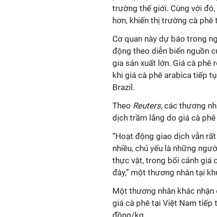
trường thế giới. Cùng với đó
hơn, khiến thị trường cà phê 
Cơ quan này dự báo trong ngắ
động theo diễn biến nguồn cu
gia sản xuất lớn. Giá cà phê
khi giá cà phê arabica tiếp t
Brazil.
Theo
Reuters
, các thương nh
dịch trầm lắng do giá cà ph
“Hoạt động giao dịch vẫn rấ
nhiều, chủ yếu là những ngư
thực vật, trong bối cảnh giá
đây,” một thương nhân tại kh
Một thương nhân khác nhận đ
giá cà phê tại Việt Nam tiế
đồng/kg.