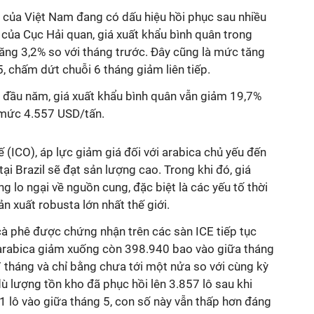
ê của Việt Nam đang có dấu hiệu hồi phục sau nhiều
 của Cục Hải quan, giá xuất khẩu bình quân trong
ăng 3,2% so với tháng trước. Đây cũng là mức tăng
, chấm dứt chuỗi 6 tháng giảm liên tiếp.
g đầu năm, giá xuất khẩu bình quân vẫn giảm 19,7%
 mức 4.557 USD/tấn.
(ICO), áp lực giảm giá đối với arabica chủ yếu đến
ại Brazil sẽ đạt sản lượng cao. Trong khi đó, giá
g lo ngại về nguồn cung, đặc biệt là các yếu tố thời
ản xuất robusta lớn nhất thế giới.
cà phê được chứng nhận trên các sàn ICE tiếp tục
 arabica giảm xuống còn 398.940 bao vào giữa tháng
 tháng và chỉ bằng chưa tới một nửa so với cùng kỳ
dù lượng tồn kho đã phục hồi lên 3.857 lô sau khi
lô vào giữa tháng 5, con số này vẫn thấp hơn đáng