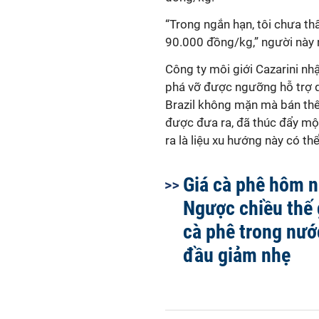
“Trong ngắn hạn, tôi chưa thấ
90.000 đồng/kg,” người này 
Công ty môi giới Cazarini nh
phá vỡ được ngưỡng hỗ trợ qu
Brazil không mặn mà bán th
được đưa ra, đã thúc đẩy một
ra là liệu xu hướng này có th
Giá cà phê hôm n
Ngược chiều thế g
cà phê trong nướ
đầu giảm nhẹ