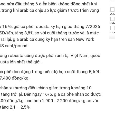
rong nửa đầu tháng 6 diễn biến không đồng nhất khi
, trong khi arabica chịu áp lực giảm trước triển vọng
y 16/6, giá cà phê robusta kỳ hạn giao tháng 7/2026
D/tấn, tăng 3,8% so với cuối tháng trước và là mức
rái lại, giá arabica cùng kỳ hạn trên sàn New York
US cent/pound.
rường robusta cũng được phản ánh tại Việt Nam, quốc
usta lớn nhất thế giới.
cà phê dao động trong biên độ hẹp suốt tháng 5, kết
87.400 đồng/kg.
i nhận xu hướng điều chỉnh giảm trong khoảng 10
 tăng trở lại. Đến ngày 16/6, giá cà phê nhân xô được
00 đồng/kg, cao hơn 1.900 - 2.200 đồng/kg so với
tăng 2,1 – 2,5%.