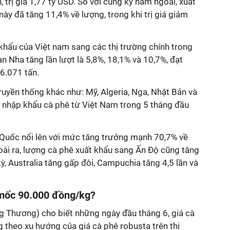
 trị giá 1,77 tỷ USD. So với cùng kỳ năm ngoái, xuất
này đã tăng 11,4% về lượng, trong khi trị giá giảm
khẩu của Việt nam sang các thị trường chính trong
an Nha tăng lần lượt là 5,8%, 18,1% và 10,7%, đạt
6.071 tấn.
truyền thống khác như: Mỹ, Algeria, Nga, Nhật Bản và
nhập khẩu cà phê từ Việt Nam trong 5 tháng đầu
g Quốc nổi lên với mức tăng trưởng mạnh 70,7% về
goài ra, lượng cà phê xuất khẩu sang Ấn Độ cũng tăng
kỳ, Australia tăng gấp đôi, Campuchia tăng 4,5 lần và
 mốc 90.000 đồng/kg?
 Thương) cho biết những ngày đầu tháng 6, giá cà
g theo xu hướng của giá cà phê robusta trên thị