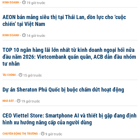
KINH DOANH
-
19 giờ trước
AEON bán mảng siêu thị tại Thái Lan, dồn lực cho ‘cuộc
chiến’ tại Việt Nam
KINH DOANH
-
14 giờ trước
TOP 10 ngân hàng lãi lớn nhất từ kinh doanh ngoại hối nửa
đầu năm 2026: Vietcombank quán quân, ACB dẫn đầu nhóm
tư nhân
TÀI CHÍNH
-
15 giờ trước
Dự án Sheraton Phú Quốc bị buộc chấm dứt hoạt động
NHÀ ĐẤT
-
19 giờ trước
CEO Viettel Store: Smartphone AI và thiết bị gập đang định
hình xu hướng nâng cấp của người dùng
CHUYỂN ĐỘNG THỊ TRƯỜNG
-
9 giờ trước