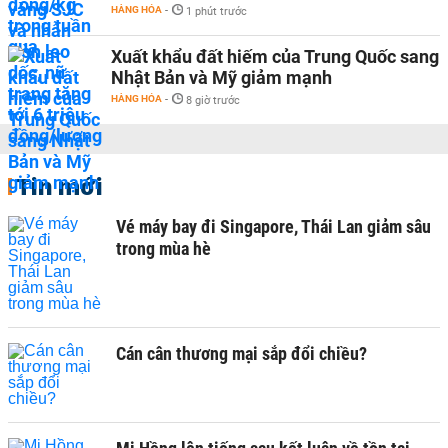
HÀNG HÓA
-
1 phút trước
Xuất khẩu đất hiếm của Trung Quốc sang
Nhật Bản và Mỹ giảm mạnh
HÀNG HÓA
-
8 giờ trước
Tin mới
Vé máy bay đi Singapore, Thái Lan giảm sâu
trong mùa hè
Cán cân thương mại sắp đổi chiều?