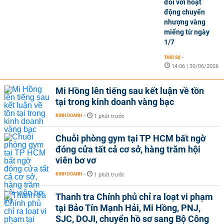
đối với hoạt
động chuyển
nhượng vàng
miếng từ ngày
1/7
THỜI SỰ
-
14:06 | 30/06/2026
Mi Hồng lên tiếng sau kết luận về tồn
tại trong kinh doanh vàng bạc
KINH DOANH
-
1 phút trước
Chuỗi phòng gym tại TP HCM bất ngờ
đóng cửa tất cả cơ sở, hàng trăm hội
viên bơ vơ
KINH DOANH
-
1 phút trước
Thanh tra Chính phủ chỉ ra loạt vi phạm
tại Bảo Tín Mạnh Hải, Mi Hồng, PNJ,
SJC, DOJI, chuyển hồ sơ sang Bộ Công