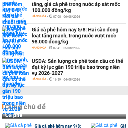
tăng, giá cà phê trong nước áp sát mốc
100.000 đồng/kg
HÀNG HÓA
-
07:08 | 06/08/2026
Giá cà phê hôm nay 5/8: Hai sàn đồng
loạt tăng mạnh, trong nước vượt mốc
98.000 đồng/kg
HÀNG HÓA
-
07:41 | 05/08/2026
USDA: Sản lượng cà phê toàn cầu có thể
đạt kỷ lục gần 190 triệu bao trong niên
vụ 2026-2027
HÀNG HÓA
-
16:39 | 04/08/2026
Cùng chủ đề
Cà phê
Giá cà phê hôm nay 9/8:
Giá