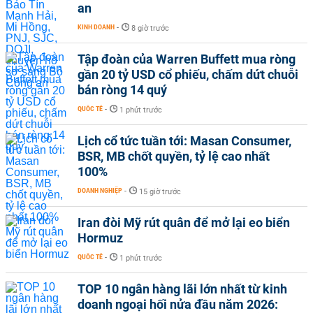
an
KINH DOANH
-
8 giờ trước
Tập đoàn của Warren Buffett mua ròng
gần 20 tỷ USD cổ phiếu, chấm dứt chuỗi
bán ròng 14 quý
QUỐC TẾ
-
1 phút trước
Lịch cổ tức tuần tới: Masan Consumer,
BSR, MB chốt quyền, tỷ lệ cao nhất
100%
DOANH NGHIỆP
-
15 giờ trước
Iran đòi Mỹ rút quân để mở lại eo biển
Hormuz
QUỐC TẾ
-
1 phút trước
TOP 10 ngân hàng lãi lớn nhất từ kinh
doanh ngoại hối nửa đầu năm 2026: