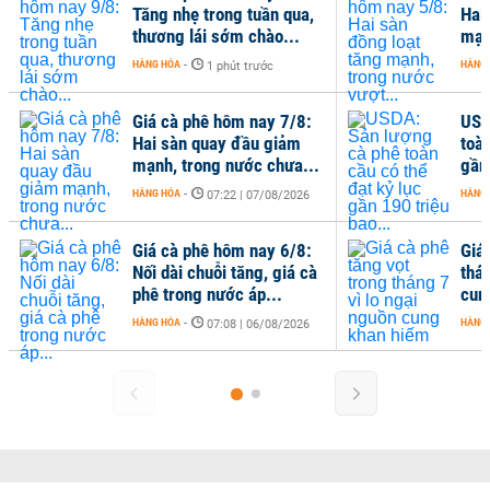
Tăng nhẹ trong tuần qua,
Hai
thương lái sớm chào...
mạn
HÀNG HÓA
-
HÀNG
1 phút trước
Giá cà phê hôm nay 7/8:
USD
Hai sàn quay đầu giảm
toàn
mạnh, trong nước chưa...
gần 
HÀNG HÓA
-
HÀNG
07:22 | 07/08/2026
Giá cà phê hôm nay 6/8:
Giá
Nối dài chuỗi tăng, giá cà
thán
phê trong nước áp...
cun
HÀNG HÓA
-
HÀNG
07:08 | 06/08/2026