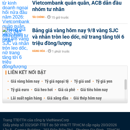
Vietcombank quán quân, ACB dẫn đầu
nhóm tư nhân
TÀI CHÍNH
-
15 giờ trước
Bảng giá vàng hôm nay 9/8 vàng SJC
và nhẫn tròn leo dốc, nữ trang tăng tới 6
triệu đồng/lượng
HÀNG HÓA
-
1 phút trước
LIÊN KẾT NỔI BẬT
Giá vàng hôm nay
Tỷ giá ngoại tệ
Tỷ giá usd
Tỷ giá yen
Tỷ giá euro
Giá heo hơi
Giá cà phê
Giá tiêu hôm nay
Lãi suất ngân hàng
Giá xăng dầu
Giá thép hôm nay
Giá sầu riêng
Giá thịt heo
Giá gạo
Giá cao su
Best Retail Brokers
Diễn đàn đầu tư Việt Nam 2026
Trang TTĐTTH của công ty VietNewsCorp
Giấy phép số 3323/GP-TTĐT do Sở VH&TT TP.HCM cấp ngày 20/3/2026
Lầu 5 - Compa Building - 293 Điện Biên Phủ - Phường Gia Định - TP.HCM