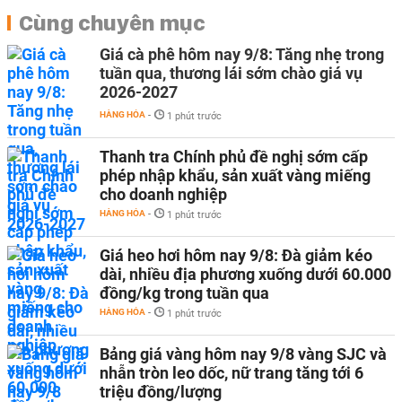
Cùng chuyên mục
Giá cà phê hôm nay 9/8: Tăng nhẹ trong
tuần qua, thương lái sớm chào giá vụ
2026-2027
HÀNG HÓA
-
1 phút trước
Thanh tra Chính phủ đề nghị sớm cấp
phép nhập khẩu, sản xuất vàng miếng
cho doanh nghiệp
HÀNG HÓA
-
1 phút trước
Giá heo hơi hôm nay 9/8: Đà giảm kéo
dài, nhiều địa phương xuống dưới 60.000
đồng/kg trong tuần qua
HÀNG HÓA
-
1 phút trước
Bảng giá vàng hôm nay 9/8 vàng SJC và
nhẫn tròn leo dốc, nữ trang tăng tới 6
triệu đồng/lượng