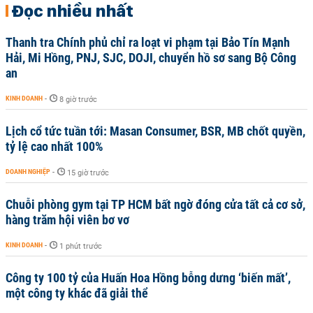
Đọc nhiều nhất
Thanh tra Chính phủ chỉ ra loạt vi phạm tại Bảo Tín Mạnh
Hải, Mi Hồng, PNJ, SJC, DOJI, chuyển hồ sơ sang Bộ Công
an
KINH DOANH
-
8 giờ trước
Lịch cổ tức tuần tới: Masan Consumer, BSR, MB chốt quyền,
tỷ lệ cao nhất 100%
DOANH NGHIỆP
-
15 giờ trước
Chuỗi phòng gym tại TP HCM bất ngờ đóng cửa tất cả cơ sở,
hàng trăm hội viên bơ vơ
KINH DOANH
-
1 phút trước
Công ty 100 tỷ của Huấn Hoa Hồng bỗng dưng ‘biến mất’,
một công ty khác đã giải thể