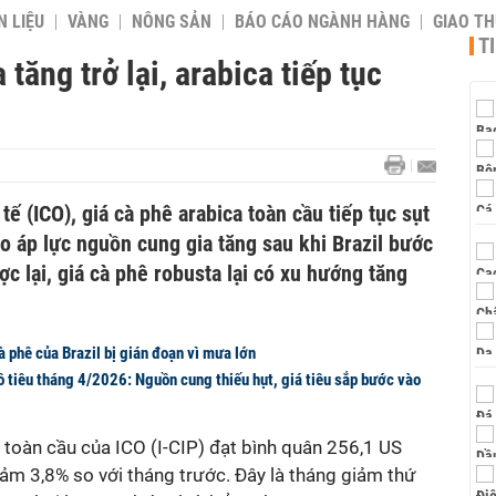
 LIỆU
VÀNG
NÔNG SẢN
BÁO CÁO NGÀNH HÀNG
GIAO T
T
tăng trở lại, arabica tiếp tục
ế (ICO), giá cà phê arabica toàn cầu tiếp tục sụt
o áp lực nguồn cung gia tăng sau khi Brazil bước
c lại, giá cà phê robusta lại có xu hướng tăng
 phê của Brazil bị gián đoạn vì mưa lớn
ồ tiêu tháng 4/2026: Nguồn cung thiếu hụt, giá tiêu sắp bước vào
toàn cầu của ICO (I-CIP) đạt bình quân 256,1 US
ảm 3,8% so với tháng trước. Đây là tháng giảm thứ