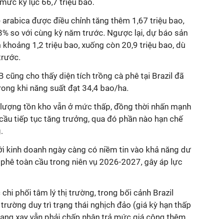
mức kỷ lục 66,7 triệu bao.
 arabica được điều chỉnh tăng thêm 1,67 triệu bao,
28% so với cùng kỳ năm trước. Ngược lại, dự báo sản
 khoảng 1,2 triệu bao, xuống còn 20,9 triệu bao, dù
trước.
cũng cho thấy diện tích trồng cà phê tại Brazil đã
 trong khi năng suất đạt 34,4 bao/ha.
 lượng tồn kho vẫn ở mức thấp, đồng thời nhấn mạnh
 cầu tiếp tục tăng trưởng, qua đó phần nào hạn chế
.
ới kinh doanh ngày càng có niềm tin vào khả năng dư
phê toàn cầu trong niên vụ 2026-2027, gây áp lực
 chi phối tâm lý thị trường, trong bối cảnh Brazil
trường duy trì trạng thái nghịch đảo (giá kỳ hạn thấp
 rang xay vẫn phải chấp nhận trả mức giá cộng thêm