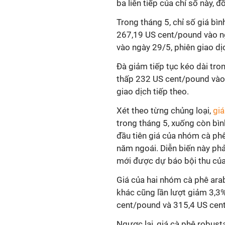
ba liên tiếp của chỉ số này, 
Trong tháng 5, chỉ số giá b
267,19 US cent/pound vào n
vào ngày 29/5, phiên giao dị
Đà giảm tiếp tục kéo dài tr
thấp 232 US cent/pound vào 
giao dịch tiếp theo.
Xét theo từng chủng loại,
giá
trong tháng 5, xuống còn bìn
đầu tiên giá của nhóm cà p
năm ngoái. Diễn biến này ph
mới được dự báo bội thu của 
Giá của hai nhóm cà phê ara
khác cũng lần lượt giảm 3,3%
cent/pound và 315,4 US cen
Ngược lại, giá cà phê robust