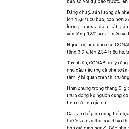
bao so với dự báo trước, lên 
Đáng chú ý, sản lượng cà phê
lên 45,8 triệu bao, cao hơn 
lượng robusta đã bị cắt giảm
vẫn tăng 0,8% so với niên vụ 
Ngoài ra, báo cáo của CONAB 
tăng 3,9%, lên 2,34 triệu ha,
Tuy nhiên, CONAB lưu ý rằng
nhu cầu tiêu thụ cà phê toàn
tâm lý bi quan trên thị trường
Nhìn chung trong tháng 5, gi
thừa đáng kể nguồn cung cà 
tiêu cực lên giá cả.
Các yếu tố phía cung tiếp tục
bước vào vụ thu hoạch và thị 
hơn giá giao ngay). Các nhà