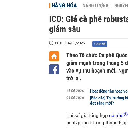
HÀNG HÓA
NĂNG LƯỢNG
NGUYÊN
ICO: Giá cà phê robusta 
giảm sâu
11:13 | 16/06/2026
Chia sẻ
Theo Tổ chức Cà phê Quốc t
giảm mạnh trong tháng 5 d
vào vụ thu hoạch mới. Ngượ
trở lại.
Hoạt động thu hoạch cà
16-06-2026
[Báo cáo] Thị trường h
09-06-2026
đợt tăng mới?
Chỉ số giá tổng hợp
cà phê
cent/pound trong tháng 5, gi