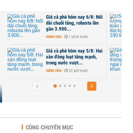
hôm nay 6/8: Nối
USDA: Sản lượng cà phê
ng, robusta lên
toàn cầu có thể đạt kỷ lục
.
gần 190 triệu bao...
1 phút trước
HÀNG HÓA
-
16:39 | 04/08/2026
hôm nay 5/8: Hai
Giá cà phê tăng vọt trong
ạt tăng mạnh,
tháng 7 vì lo ngại nguồn
vượt...
cung khan hiếm
22 giờ trước
HÀNG HÓA
-
09:34 | 04/08/2026
CÙNG CHUYÊN MỤC