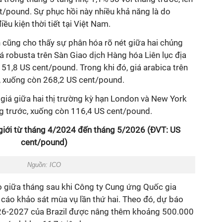
/pound. Sự phục hồi này nhiều khả năng là do
ều kiện thời tiết tại Việt Nam.
n cũng cho thấy sự phân hóa rõ nét giữa hai chủng
iá robusta trên Sàn Giao dịch Hàng hóa Liên lục địa
151,8 US cent/pound. Trong khi đó, giá arabica trên
, xuống còn 268,2 US cent/pound.
h giá giữa hai thị trường kỳ hạn London và New York
ng trước, xuống còn 116,4 US cent/pound.
 giới từ tháng 4/2024 đến tháng 5/2026 (ĐVT: US
cent/pound)
Nguồn: ICO
ào giữa tháng sau khi Công ty Cung ứng Quốc gia
cáo khảo sát mùa vụ lần thứ hai. Theo đó, dự báo
026-2027 của Brazil được nâng thêm khoảng 500.000