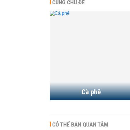
CÙNG CHỦ ĐỀ
Giá cà phê 
dài chuỗi tă
gần 3.900..
HÀNG HÓA
-
Giá cà phê 
sàn đồng lo
trong nước 
HÀNG HÓA
-
Cà phê
CÓ THỂ BẠN QUAN TÂM