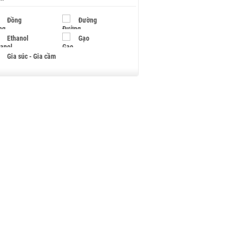
Đồng
Đường
Ethanol
Gạo
Gia súc - Gia cầm
Giấy
Gỗ
Hạt điều
Hồ tiêu - Hạt tiêu
Khí đốt
Kim loại khác
Mắc ca
Muối
Ngũ cốc
Nhựa - Hạt nhựa
Palladium
Phân bón