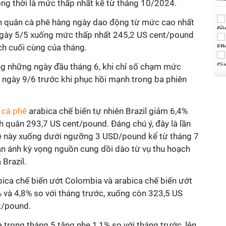
đồng thời là mức thấp nhất kể từ tháng 10/2024.
ình quân cà phê hàng ngày dao động từ mức cao nhất
gày 5/5 xuống mức thấp nhất 245,2 US cent/pound
ch cuối cùng của tháng.
ong những ngày đầu tháng 6, khi chỉ số chạm mức
ngày 9/6 trước khi phục hồi mạnh trong ba phiên
 cà phê
arabica chế biến tự nhiên Brazil giảm 6,4%
h quân 293,7 US cent/pound. Đáng chú ý, đây là lần
hê này xuống dưới ngưỡng 3 USD/pound kể từ tháng 7
ản ánh kỳ vọng nguồn cung dồi dào từ vụ thu hoạch
Brazil.
bica chế biến ướt Colombia và arabica chế biến ướt
 và 4,8% so với tháng trước, xuống còn 323,5 US
t/pound.
a trong tháng 5 tăng nhẹ 1,1% so với tháng trước, lên