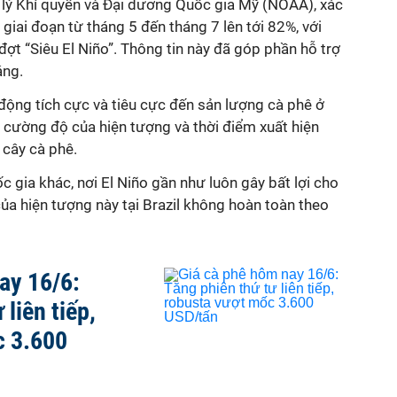
lý Khí quyển và Đại dương Quốc gia Mỹ (NOAA), xác
 giai đoạn từ tháng 5 đến tháng 7 lên tới 82%, với
ợt “Siêu El Niño”. Thông tin này đã góp phần hỗ trợ
áng.
c động tích cực và tiêu cực đến sản lượng cà phê ở
c, cường độ của hiện tượng và thời điểm xuất hiện
 cây cà phê.
gia khác, nơi El Niño gần như luôn gây bất lợi cho
ủa hiện tượng này tại Brazil không hoàn toàn theo
ay 16/6:
 liên tiếp,
c 3.600