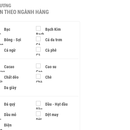
HƯƠNG
IN THEO NGÀNH HÀNG
Bạc
Bạch Kim
Bông - Sợi
Cá da trơn
Cá ngừ
Cà phê
Cacao
Cao su
Chất dẻo
Chè
Da giày
Đá quý
Dầu - Hạt dầu
Dầu mỏ
Dệt may
Điện