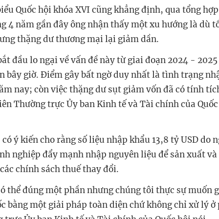
biểu Quốc hội khóa XVI cũng khẳng định, qua tổng hợp 
ng 4 năm gần đây ông nhận thấy một xu hướng là dù 
ưng thặng dư thương mại lại giảm dần.
bắt đầu lo ngại về vấn đề này từ giai đoạn 2024 - 202
ận bây giờ. Điểm gây bất ngờ duy nhất là tình trạng n
ăm nay; còn việc thặng dư sụt giảm vốn đã có tính tíc
viên Thường trực Ủy ban Kinh tế và Tài chính của Quốc
 có ý kiến cho rằng số liệu nhập khẩu 13,8 tỷ USD do
anh nghiệp đẩy mạnh nhập nguyên liệu để sản xuất và
các chính sách thuế thay đổi.
có thể đúng một phần nhưng chúng tôi thực sự muốn gi
ốc bằng một giải pháp toàn diện chứ không chỉ xử lý ở