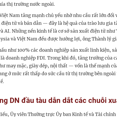
hía thị trường nước ngoài.
Việt Nam tăng mạnh chủ yếu nhờ nhu cầu rất lớn đối v
 điện tử và bán dẫn — đây là hệ quả của trào lưu gia t
và AI. Những nền kinh tế là cơ sở sản xuất điện tử như
ysia và Việt Nam đều được hưởng lợi, ông Thành lý gi
hầu như 100% các doanh nghiệp sản xuất linh kiện, s
 là doanh nghiệp FDI. Trong khi đó, tăng trưởng của 
hư may mặc, giày dép, nội thất — vốn là thế mạnh c
đang ở mức rất thấp do sức cầu từ thị trường bên ngoài
đề.
ng DN đầu tàu dẫn dắt các chuỗi xu
iếu, Ủy viên Thường trực Ủy ban Kinh tế và Tài chính