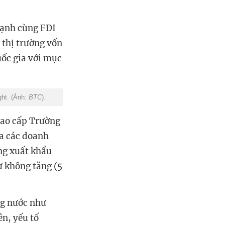
mạnh cùng FDI
 thị trường vốn
uốc gia với mục
ght. (Ảnh:
BTC
).
cao cấp Trường
ủa các doanh
ng xuất khẩu
ư không tăng (5
ng nước như
ên, yếu tố