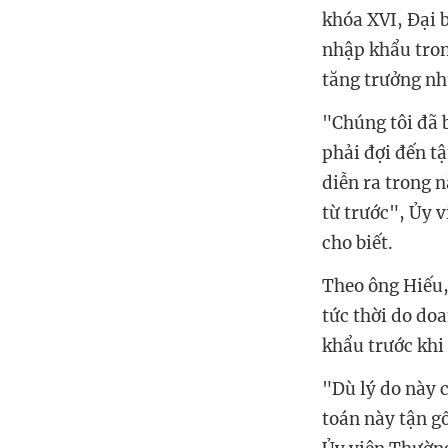
khóa XVI, Đại 
nhập khẩu
tro
tăng trưởng nh
"Chúng tôi đã 
phải đợi đến t
diễn ra trong n
từ trước", Ủy 
cho biết.
Theo ông Hiếu,
tức thời do do
khẩu trước khi 
"Dù lý do này 
toán này tận g