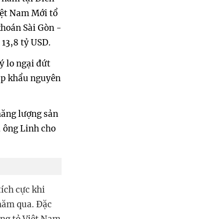
ệt Nam Mới tổ
khoán Sài Gòn -
 13,8 tỷ USD.
ý lo ngại đứt
ập khẩu nguyên
năng lượng sản
, ông Linh cho
ích cực khi
 năm qua. Đặc