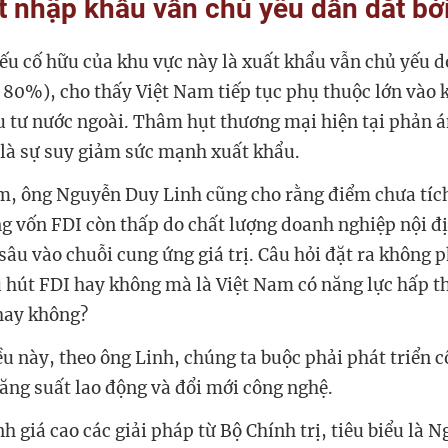
t nhập khẩu vẫn chủ yếu dẫn dắt bởi
u cố hữu của khu vực này là xuất khẩu vẫn chủ yếu do
80%), cho thấy Việt Nam tiếp tục phụ thuộc lớn vào 
̀u tư nước ngoài. Thâm hụt thương mại hiện tại phản 
 là sự suy giảm sức mạnh xuất khẩu.
, ông Nguyễn Duy Linh cũng cho rằng điểm chưa tích
ng vốn FDI còn thấp do chất lượng doanh nghiệp nội đị
âu vào chuỗi cung ứng giá trị. Câu hỏi đặt ra không p
u hút FDI hay không mà là Việt Nam có năng lực hấp 
hay không?
iều này, theo ông Linh, chúng ta buộc phải phát triển 
năng suất lao động và đổi mới công nghệ.
h giá cao các giải pháp từ Bộ Chính trị, tiêu biểu là N