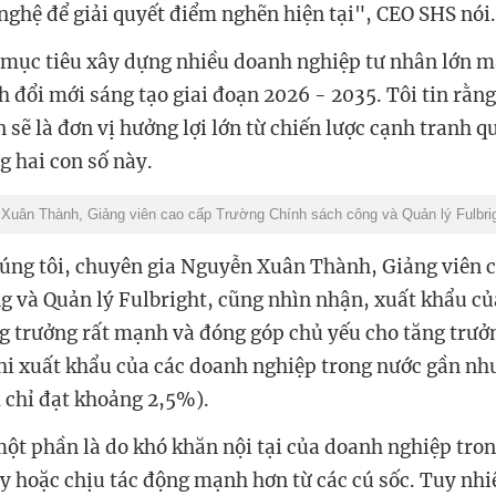
nghệ để giải quyết điểm nghẽn hiện tại", CEO SHS nói.
 mục tiêu xây dựng nhiều doanh nghiệp tư nhân lớn 
h đổi mới sáng tạo giai đoạn 2026 - 2035. Tôi tin rằng
sẽ là đơn vị hưởng lợi lớn từ chiến lược cạnh tranh q
g hai con số này.
Xuân Thành, Giảng viên cao cấp Trường Chính sách công và Quản lý Fulbri
húng tôi, chuyên gia Nguyễn Xuân Thành, Giảng viên 
g và Quản lý Fulbright, cũng nhìn nhận, xuất khẩu c
g trưởng rất mạnh và đóng góp chủ yếu cho tăng trưở
hi xuất khẩu của các doanh nghiệp trong nước gần nh
chỉ đạt khoảng 2,5%).
t phần là do khó khăn nội tại của doanh nghiệp tro
ay hoặc chịu tác động mạnh hơn từ các cú sốc. Tuy nhi