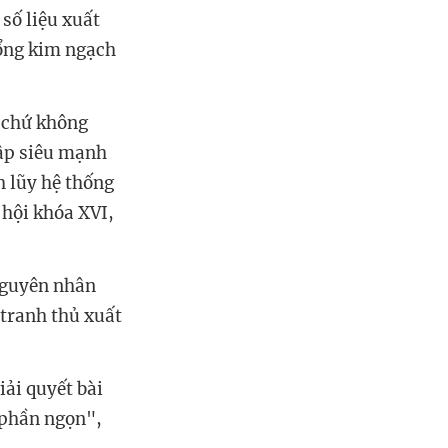
số liệu xuất
tổng kim ngạch
5 chứ không
hập siêu mạnh
h lũy hệ thống
 hội khóa XVI,
 nguyên nhân
 tranh thủ xuất
ải quyết bài
 phần ngọn",