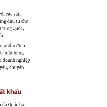
ới các sản
ăng đầu tư cho
 Trung Quốc,
ải.
ản phẩm điện
các mặt hàng
ủa doanh nghiệp
 yếu, chuyên
ất khẩu
 của Quốc hội