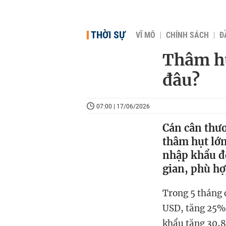
THỜI SỰ
VĨ MÔ
CHÍNH SÁCH
Đ
Thâm hụ
đâu?
07:00 | 17/06/2026
Cán cân thư
thâm hụt lớn
nhập khẩu đế
gian, phù hợp
Trong 5 tháng 
USD, tăng 25% 
khẩu tăng 30,