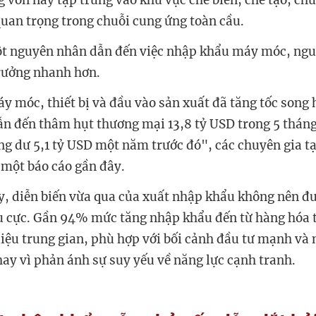
g vốn này tập trung vào khu vực chế biến, chế tạo, ch
 quan trọng trong chuỗi cung ứng toàn cầu.
t nguyên nhân dẫn đến việc nhập khẩu máy móc, nguy
rưởng nhanh hơn.
 móc, thiết bị và đầu vào sản xuất đã tăng tốc song 
dẫn đến thâm hụt thương mại 13,8 tỷ USD trong 5 t
̆ng dư 5,1 tỷ USD một năm trước đó", các chuyên gia 
 một báo cáo gần đây.
, diễn biến vừa qua của xuất nhập khẩu không nên đươ
u cực. Gần 94% mức tăng nhập khẩu đến từ hàng hóa tu
liệu trung gian, phù hợp với bối cảnh đầu tư mạnh và
thay vì phản ánh sự suy yếu về năng lực cạnh tranh.