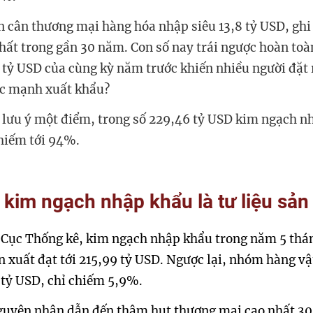
n cân thương mại hàng hóa nhập siêu 13,8 tỷ USD, gh
hất trong gần 30 năm. Con số nay trái ngược hoàn toà
 tỷ USD của cùng kỳ năm trước khiến nhiều người đặt 
́c mạnh xuất khẩu?
 lưu ý một điểm, trong số 229,46 tỷ USD kim ngạch n
chiếm tới 94%.
kim ngạch nhập khẩu là tư liệu sản
ừ Cục Thống kê, kim ngạch nhập khẩu trong năm 5 th
sản xuất đạt tới 215,99 tỷ USD. Ngược lại, nhóm hàng 
7 tỷ USD, chỉ chiếm 5,9%.
guyên nhân dẫn đến thâm hụt thương mại cao nhất 30