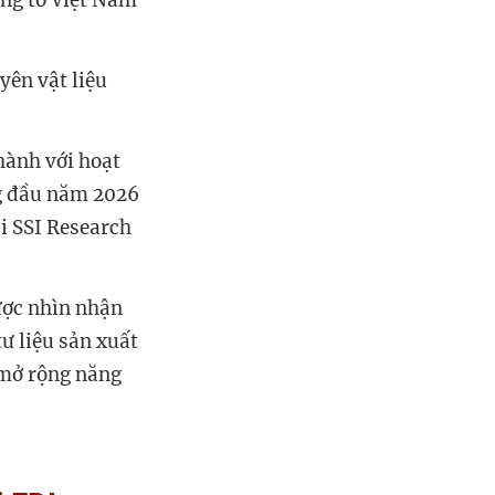
ứng tỏ Việt Nam
ên vật liệu
hành với hoạt
háng đầu năm 2026
tại SSI Research
̣c nhìn nhận
̛ liệu sản xuất
 mở rộng năng