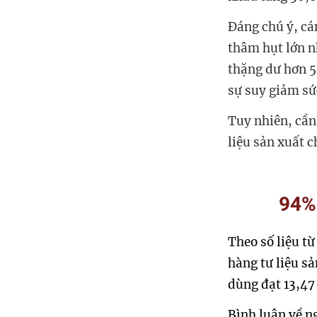
Đáng chú ý, cá
thâm hụt lớn n
thặng dư hơn 5
sự suy giảm sư
Tuy nhiên, cần
liệu sản xuất 
94% 
Theo số liệu t
hàng tư liệu 
dùng đạt 13,4
Bình luận về n