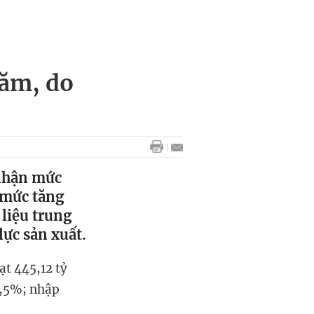
năm, do
 nhận mức
ức tăng
t liệu trung
ực sản xuất.
t 445,12 tỷ
9,5%; nhập