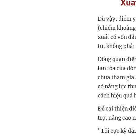
Xuấ
Dù vậy, điểm yế
(chiếm khoảng 
xuất có vốn đâ
tư, không phải
Đồng quan điểm
lan tỏa của dò
chưa tham gia s
có năng lực th
cách hiệu quả 
Để cải thiện đ
trợ, nâng cao 
"Tôi cực kỳ đán