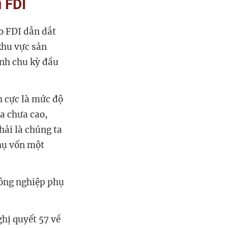
 FDI
 FDI dẫn dắt
khu vực sản
ánh chu kỳ đầu
 cực là mức độ
a chưa cao,
hải là chúng ta
thụ vốn một
công nghiệp phụ
ghị quyết 57 về