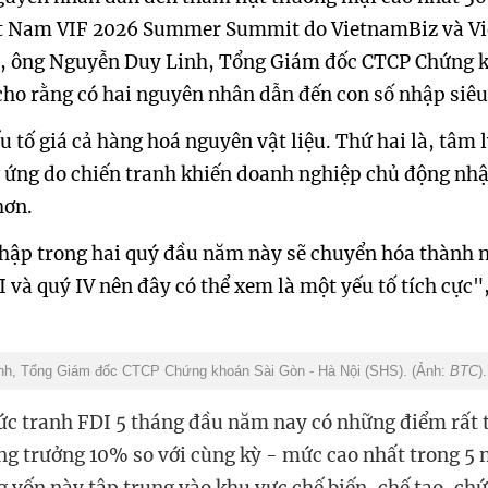
ệt Nam VIF 2026 Summer Summit do VietnamBiz và Vi
6, ông Nguyễn Duy Linh, Tổng Giám đốc CTCP Chứng 
cho rằng có hai nguyên nhân dẫn đến con số nhập siêu
u tố giá cả hàng hoá nguyên vật liệu. Thứ hai là, tâm l
 ứng do chiến tranh khiến doanh nghiệp chủ động nh
hơn.
ập trong hai quý đầu năm này sẽ chuyển hóa thành 
I và quý IV nên đây có thể xem là một yếu tố tích cực"
nh, Tổng Giám đốc CTCP Chứng khoán Sài Gòn - Hà Nội (SHS). (Ảnh:
BTC
).
bức tranh FDI 5 tháng đầu năm nay có những điểm rất t
ng trưởng 10% so với cùng kỳ - mức cao nhất trong 5