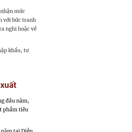
i nhận mức
n với bức tranh
ra nghi hoặc về
hập khẩu, tư
 xuất
áng đầu năm,
vật phẩm tiêu
 năm tại Diễn