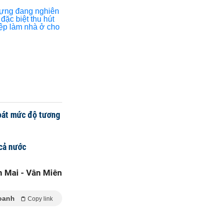
oát mức độ tương
 cả nước
 Mai - Vân Miên
oanh
Copy link