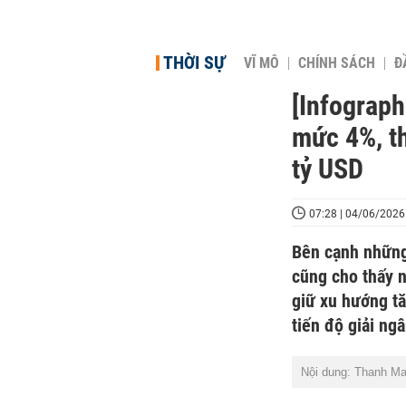
THỜI SỰ
VĨ MÔ
CHÍNH SÁCH
Đ
[Infograph
mức 4%, th
tỷ USD
07:28 | 04/06/2026
Bên cạnh những 
cũng cho thấy n
giữ xu hướng t
tiến độ giải ng
Nội dung: Thanh Ma