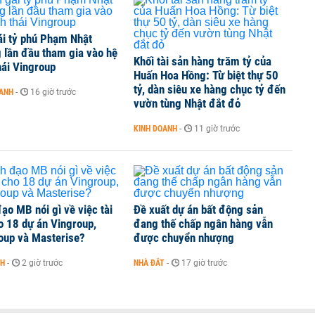
ái tỷ phú Phạm Nhật
 lần đầu tham gia vào hệ
Khối tài sản hàng trăm tỷ của
hái Vingroup
Huấn Hoa Hồng: Từ biệt thự 50
tỷ, dàn siêu xe hàng chục tỷ đến
OANH
-
16 giờ trước
vườn tùng Nhật đắt đỏ
KINH DOANH
-
11 giờ trước
ạo MB nói gì về việc tài
Đề xuất dự án bất động sản
o 18 dự án Vingroup,
đang thế chấp ngân hàng vẫn
oup và Masterise?
được chuyển nhượng
NH
-
2 giờ trước
NHÀ ĐẤT
-
17 giờ trước