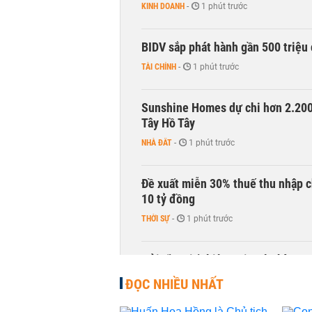
KINH DOANH
-
1 phút trước
BIDV sắp phát hành gần 500 triệu 
TÀI CHÍNH
-
1 phút trước
Sunshine Homes dự chi hơn 2.200 
Tây Hồ Tây
NHÀ ĐẤT
-
1 phút trước
Đề xuất miễn 30% thuế thu nhập c
10 tỷ đồng
THỜI SỰ
-
1 phút trước
Gửi tiền tiết kiệm tại ngân hàng 
TÀI CHÍNH
-
1 phút trước
ĐỌC NHIỀU NHẤT