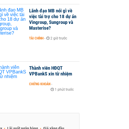
Lãnh đạo MB nói gì về
việc tài trợ cho 18 dự án
Vingroup, Sungroup và
Masterise?
TÀI CHÍNH
-
2 giờ trước
Thành viên HĐQT
VPBankS xin từ nhiệm
CHỨNG KHOÁN
-
1 phút trước
ay
Lãi suất ngân hàng
Giá xăng dầu