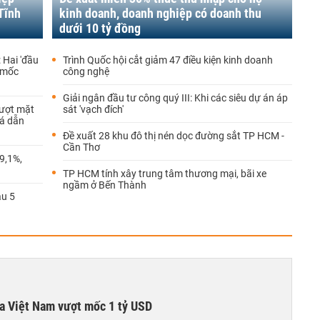
Tĩnh
kinh doanh, doanh nghiệp có doanh thu
dưới 10 tỷ đồng
 Hai 'đầu
Trình Quốc hội cắt giảm 47 điều kiện kinh doanh
t mốc
công nghệ
Giải ngân đầu tư công quý III: Khi các siêu dự án áp
Vượt mặt
sát 'vạch đích'
há dẫn
Đề xuất 28 khu đô thị nén dọc đường sắt TP HCM -
Cần Thơ
9,1%,
TP HCM tính xây trung tâm thương mại, bãi xe
ngầm ở Bến Thành
au 5
ta Việt Nam vượt mốc 1 tỷ USD