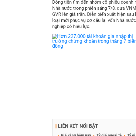
Dòng tiền tìm đến nhóm cổ phiếu doanh 
Nhà nước trong phiên sáng 7/8, đưa VN
GVR lên giá trần. Diễn biến xuất hiện sau
loại mới phục vụ cơ cấu lại vốn Nhà nước
nghiệp có hiệu lực.
LIÊN KẾT NỔI BẬT
Giá vàng hôm nay
Tỷ giá ngoại tệ
Tỷ gi