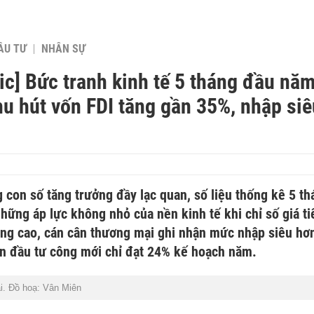
ẦU TƯ
NHÂN SỰ
ic] Bức tranh kinh tế 5 tháng đầu năm
u hút vốn FDI tăng gần 35%, nhập si
con số tăng trưởng đầy lạc quan, số liệu thống kê 5 t
hững áp lực không nhỏ của nền kinh tế khi chỉ số giá ti
ăng cao, cán cân thương mại ghi nhận mức nhập siêu hơ
ân đầu tư công mới chỉ đạt 24% kế hoạch năm.
i. Đồ hoạ: Vân Miên