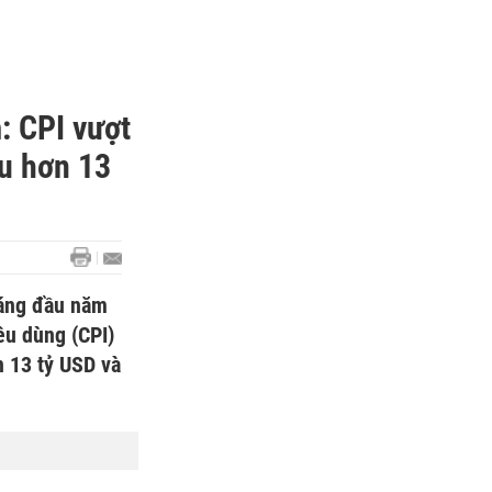
: CPI vượt
êu hơn 13
háng đầu năm
êu dùng (CPI)
n 13 tỷ USD và