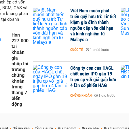
nghiệp có vốn
M, BCM, GAS và
Việt Nam muốn phát
 khi khung phân
triển quỹ hưu trí: Từ tiết
 tại doanh
kiệm gia đình thành
nguồn cấp vốn dài hạn
và kinh nghiệm từ
Hơn
Malaysia
227.000
tài
QUỐC TẾ
-
1 phút trước
khoản
gia
nhập thị
Công ty con của HAGL
trường
chốt ngày IPO gần 19
chứng
triệu cp với giá gấp hơn
khoán
4 lần cổ phiếu HAG
trong
tháng 7
CHỨNG KHOÁN
-
1 giờ trước
biến
động
á usd
Tỷ giá yen
Tỷ giá euro
Giá heo hơi
Giá cà phê
Giá tiêu hôm n