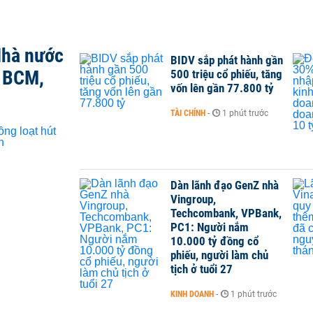
Nhà nước
BIDV sắp phát hành gần
, BCM,
500 triệu cổ phiếu, tăng
vốn lên gần 77.800 tỷ
TÀI CHÍNH
-
1 phút trước
Dàn lãnh đạo GenZ nhà
Vingroup,
Techcombank, VPBank,
PC1: Người nắm
10.000 tỷ đồng cổ
phiếu, người làm chủ
tịch ở tuổi 27
KINH DOANH
-
1 phút trước