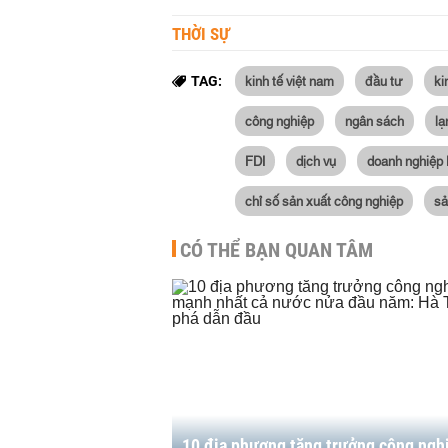
THỜI SỰ
kinh tế việt nam
đầu tư
ki
TAG:
công nghiệp
ngân sách
lạ
FDI
dịch vụ
doanh nghiệp 
chỉ số sản xuất công nghiệp
sả
CÓ THỂ BẠN QUAN TÂM
10 địa phương tăng trưởng công ngh