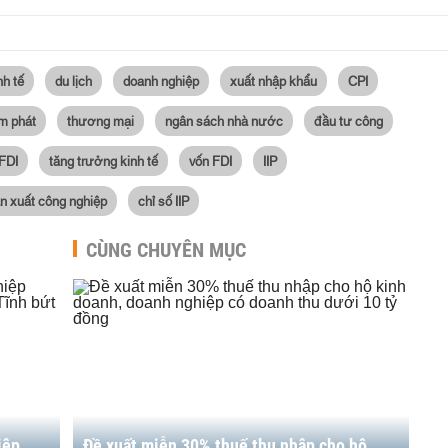
nh tế
du lịch
doanh nghiệp
xuất nhập khẩu
CPI
m phát
thương mại
ngân sách nhà nước
đầu tư công
FDI
tăng trưởng kinh tế
vốn FDI
IIP
n xuất công nghiệp
chỉ số IIP
CÙNG CHUYÊN MỤC
iệp
Đề xuất miễn 30% thuế thu nhập cho hộ