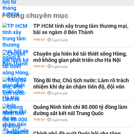
Cùng chuyên mục
TP HCM tính xây trung tâm thương mại,
bãi xe ngầm ở Bến Thành
THỜI SỰ
-
3 giờ trước
Chuyên gia hiến kế tái thiết sông Hồng,
mở không gian phát triển cho Hà Nội
THỜI SỰ
-
3 giờ trước
Tổng Bí thư, Chủ tịch nước: Làm rõ trách
nhiệm khi dự án chậm tiến độ, đội vốn
THỜI SỰ
-
4 giờ trước
Quảng Ninh tính chi 80.000 tỷ đồng làm
đường sắt kết nối Trung Quốc
THỜI SỰ
-
4 giờ trước
Chính phủ đề xuất Quốc hội cho tăng