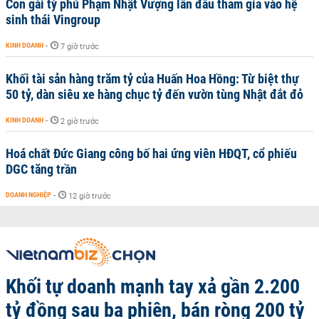
Con gái tỷ phú Phạm Nhật Vượng lần đầu tham gia vào hệ
sinh thái Vingroup
KINH DOANH
-
7 giờ trước
Khối tài sản hàng trăm tỷ của Huấn Hoa Hồng: Từ biệt thự
50 tỷ, dàn siêu xe hàng chục tỷ đến vườn tùng Nhật đắt đỏ
KINH DOANH
-
2 giờ trước
Hoá chất Đức Giang công bố hai ứng viên HĐQT, cổ phiếu
DGC tăng trần
DOANH NGHIỆP
-
12 giờ trước
Khối tự doanh mạnh tay xả gần 2.200
tỷ đồng sau ba phiên, bán ròng 200 tỷ