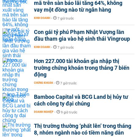
mã trên sàn báo lãi tăng 64%, không
vay một đồng nào từ ngân hàng
KINH DOANH
-
7 giờ trước
Con gái tỷ phú Phạm Nhật Vượng lần
đầu tham gia vào hệ sinh thái Vingroup
KINH DOANH
-
7 giờ trước
Hơn 227.000 tài khoản gia nhập thị
trường chứng khoán trong tháng 7 biến
động
CHỨNG KHOÁN
-
7 giờ trước
Bamboo Capital và BCG Land bị hủy tư
cách công ty đại chúng
DOANH NGHIỆP
-
9 giờ trước
Thị trường thường ‘phất lên’ trong tháng
8, nhóm ngành nào có tiềm năng dẫn