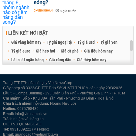
sóng?
CHỨNG KHOÁN
-
8 giờ trước
LIÊN KẾT NỔI BẬT
Giá vàng hôm nay
Tỷ giá ngoại tệ
Tỷ giá usd
Tỷ giá yen
Tỷ giá euro
Giá heo hơi
Giá cà phê
Giá tiêu hôm nay
Lãi suất ngân hàng
Giá xăng dầu
Giá thép hôm nay
Giá sầu riêng
Giá thịt heo
Giá gạo
Giá cao su
Best Retail Brokers
Diễn đàn đầu tư Việt Nam 2026
Trang TTĐTTH của công ty VietNewsCorp
Giấy phép số 3323/GP-TTĐT do Sở VH&TT TP.HCM cấp ngày 20/3/2026
Lầu 5 - Compa Building - 293 Điện Biên Phủ - Phường Gia Định - TP.HCM
Chi nhánh:
Số 5 - Khu 38A Trần Phú - Phường Ba Đình - TP. Hà Nội
Chịu trách nhiệm nội dung:
Hoàng Hữu Lợi
Hotline:
0975798489
Email:
info@vietnambiz.vn
Trách nhiệm về thông tin
DỊCH VỤ QUẢNG CÁO
Tel:
0931589222 (Ms Ngọc)
Email:
quangcao@vietnambiz.vn