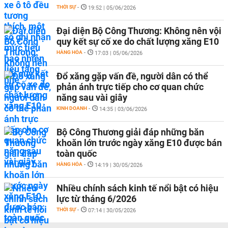
THỜI SỰ
-
19:52 | 05/06/2026
Đại diện Bộ Công Thương: Không nên vội
quy kết sự cố xe do chất lượng xăng E10
HÀNG HÓA
-
17:03 | 05/06/2026
Đổ xăng gặp vấn đề, người dân có thể
phản ánh trực tiếp cho cơ quan chức
năng sau vài giây
KINH DOANH
-
14:35 | 03/06/2026
Bộ Công Thương giải đáp những băn
khoăn lớn trước ngày xăng E10 được bán
toàn quốc
HÀNG HÓA
-
14:19 | 30/05/2026
Nhiều chính sách kinh tế nổi bật có hiệu
lực từ tháng 6/2026
THỜI SỰ
-
07:14 | 30/05/2026