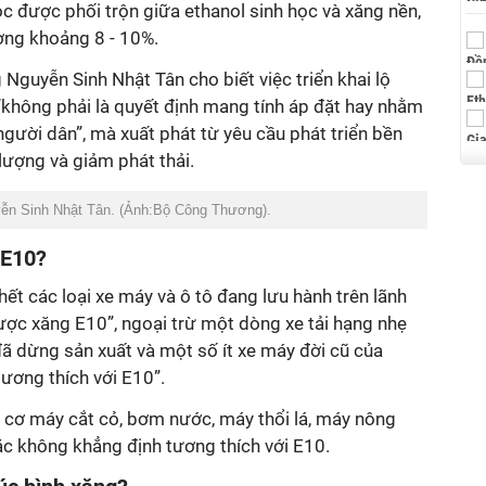
ọc được phối trộn giữa ethanol sinh học và xăng nền,
ượng khoảng 8 - 10%.
guyễn Sinh Nhật Tân cho biết việc triển khai lộ
“không phải là quyết định mang tính áp đặt hay nhằm
gười dân”, mà xuất phát từ yêu cầu phát triển bền
lượng và giảm phát thải.
n Sinh Nhật Tân. (Ảnh:Bộ Công Thương).
 E10?
t các loại xe máy và ô tô đang lưu hành trên lãnh
ợc xăng E10”, ngoại trừ một dòng xe tải hạng nhẹ
ã dừng sản xuất và một số ít xe máy đời cũ của
ương thích với E10”.
g cơ máy cắt cỏ, bơm nước, máy thổi lá, máy nông
c không khẳng định tương thích với E10
.