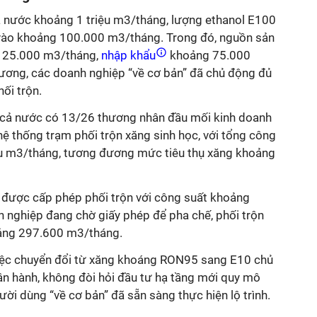
ả nước khoảng 1 triệu m3/tháng, lượng ethanol E100
 vào khoảng 100.000 m3/tháng. Trong đó, nguồn sản
g 25.000 m3/tháng,
nhập khẩu
khoảng 75.000
ơng, các doanh nghiệp “về cơ bản” đã chủ động đủ
ối trộn.
 cả nước có 13/26 thương nhân đầu mối kinh doanh
ệ thống trạm phối trộn xăng sinh học, với tổng công
riệu m3/tháng, tương đương mức tiêu thụ xăng khoảng
 được cấp phép phối trộn với công suất khoảng
nghiệp đang chờ giấy phép để pha chế, phối trộn
oảng 297.600 m3/tháng.
ệc chuyển đổi từ xăng khoáng RON95 sang E10 chủ
vận hành, không đòi hỏi đầu tư hạ tầng mới quy mô
ười dùng “về cơ bản” đã sẵn sàng thực hiện lộ trình.