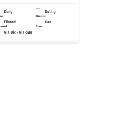
Đồng
Đường
Ethanol
Gạo
Gia súc - Gia cầm
Giấy
Gỗ
Hạt điều
Hồ tiêu - Hạt tiêu
Khí đốt
Kim loại khác
Mắc ca
Muối
Ngũ cốc
Nhựa - Hạt nhựa
Palladium
Phân bón