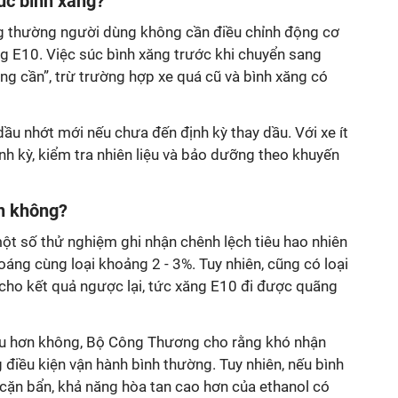
úc bình xăng?
 thường người dùng không cần điều chỉnh động cơ
g E10. Việc súc bình xăng trước khi chuyển sang
g cần”, trừ trường hợp xe quá cũ và bình xăng có
u nhớt mới nếu chưa đến định kỳ thay dầu. Với xe ít
nh kỳ, kiểm tra nhiên liệu và bảo dưỡng theo khuyến
n không?
một số thử nghiệm ghi nhận chênh lệch tiêu hao nhiên
oáng cùng loại khoảng 2 - 3%. Tuy nhiên, cũng có loại
cho kết quả ngược lại, tức xăng E10 đi được quãng
ếu hơn không, Bộ Công Thương cho rằng khó nhận
g điều kiện vận hành bình thường. Tuy nhiên, nếu bình
 cặn bẩn, khả năng hòa tan cao hơn của ethanol có