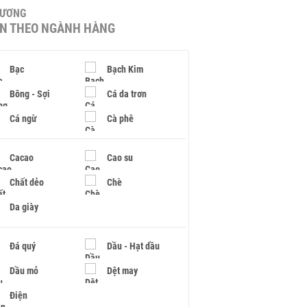
HƯƠNG
IN THEO NGÀNH HÀNG
Bạc
Bạch Kim
Bông - Sợi
Cá da trơn
Cá ngừ
Cà phê
Cacao
Cao su
Chất dẻo
Chè
Da giày
Đá quý
Dầu - Hạt dầu
Dầu mỏ
Dệt may
Điện