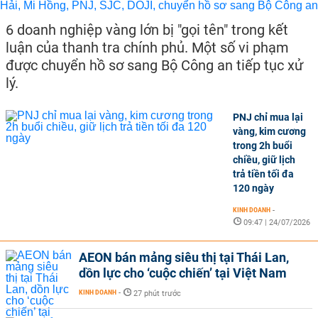
6 doanh nghiệp vàng lớn bị "gọi tên" trong kết
luận của thanh tra chính phủ. Một số vi phạm
được chuyển hồ sơ sang Bộ Công an tiếp tục xử
lý.
PNJ chỉ mua lại
vàng, kim cương
trong 2h buổi
chiều, giữ lịch
trả tiền tối đa
120 ngày
KINH DOANH
-
09:47 | 24/07/2026
AEON bán mảng siêu thị tại Thái Lan,
dồn lực cho ‘cuộc chiến’ tại Việt Nam
KINH DOANH
-
27 phút trước