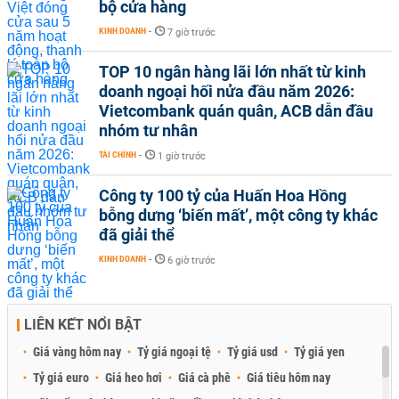
bộ cửa hàng
KINH DOANH
-
7 giờ trước
TOP 10 ngân hàng lãi lớn nhất từ kinh
doanh ngoại hối nửa đầu năm 2026:
Vietcombank quán quân, ACB dẫn đầu
nhóm tư nhân
TÀI CHÍNH
-
1 giờ trước
Công ty 100 tỷ của Huấn Hoa Hồng
bỗng dưng ‘biến mất’, một công ty khác
đã giải thể
KINH DOANH
-
6 giờ trước
LIÊN KẾT NỔI BẬT
Giá vàng hôm nay
Tỷ giá ngoại tệ
Tỷ giá usd
Tỷ giá yen
Tỷ giá euro
Giá heo hơi
Giá cà phê
Giá tiêu hôm nay