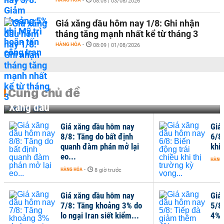
-
08:05 | 03/08/2026
Giá xăng dầu hôm nay 1/8: Ghi nhận
tháng tăng mạnh nhất kể từ tháng 3
HÀNG HÓA
-
08:09 | 01/08/2026
Cùng chủ đề
Xăng dầu
Giá xăng dầu hôm nay
Giá
8/8: Tăng do bất định
6/8
quanh đàm phán mở lại
khi 
eo...
HÀNG
HÀNG HÓA
-
8 giờ trước
Giá xăng dầu hôm nay
Giá
7/8: Tăng khoảng 3% do
5/8
lo ngại Iran siết kiểm...
4%