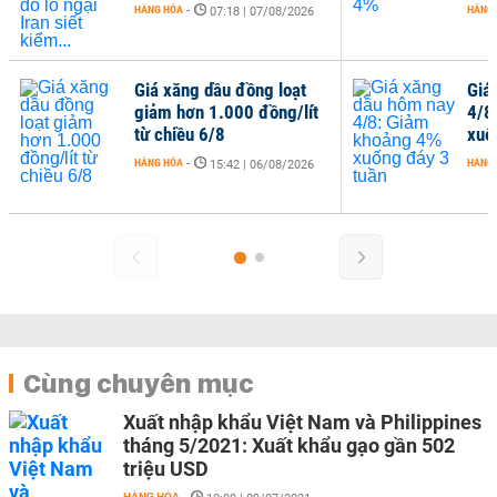
HÀNG HÓA
-
HÀNG
07:18 | 07/08/2026
Giá xăng dầu đồng loạt
Giá
giảm hơn 1.000 đồng/lít
4/8
từ chiều 6/8
xuố
HÀNG HÓA
-
HÀNG
15:42 | 06/08/2026
Cùng chuyên mục
Xuất nhập khẩu Việt Nam và Philippines
tháng 5/2021: Xuất khẩu gạo gần 502
triệu USD
HÀNG HÓA