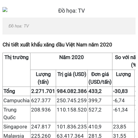
Đồ họa: TV
Chi tiết xuất khẩu xăng dầu Việt Nam năm 2020
Thị trường
Năm 2020
So với n
(%
Lượng
Trị giá (USD)
Đơn giá
Lượng
(tấn)
(USD/tấn)
Tổng
2.271.701
984.082.386
433,2
-30,83
-
Campuchia
627.377
250.745.259
399,7
-6,74
-
Trung
208.936
110.158.520
527,2
-61,34
-
Quốc
Singapore
247.817
101.836.235
410,9
23,85
1
Malaysia
225.260
63.417.364
281,5
31,55
-