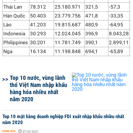
Thái Lan
78.312
25.180.971
321,5
-57,3
-
Hàn Quốc
50.403
23.779.756
471,8
-33,35
-
Lào
41.203
19.815.687
480,9
-64,95
-
Indonesia
30.293
12.024.045
396,9
8.043,28
5
Philippines
30.201
11.781.749
390,1
2.899,11
1
Nga
16.134
11.198.848
694,1
-65,89
-
Top 10 nước, vùng lãnh
thổ Việt Nam nhập khẩu
hàng hóa nhiều nhất
năm 2020
Top 10 mặt hàng doanh nghiệp FDI xuất nhập khẩu nhiều nhất
năm 2020
HÀNG HÓA
-
07-02-2021