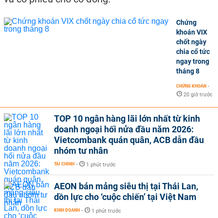
Chứng
khoán VIX
chốt ngày
chia cổ tức
ngay trong
tháng 8
CHỨNG KHOÁN
-
20 giờ trước
TOP 10 ngân hàng lãi lớn nhất từ kinh
doanh ngoại hối nửa đầu năm 2026:
Vietcombank quán quân, ACB dẫn đầu
nhóm tư nhân
TÀI CHÍNH
-
1 phút trước
AEON bán mảng siêu thị tại Thái Lan,
dồn lực cho ‘cuộc chiến’ tại Việt Nam
KINH DOANH
-
1 phút trước