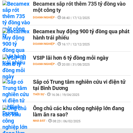
Becamex sắp rót thêm 735 tỷ đồng vào
một công ty
DOANH NGHIỆP
-
08:40 | 17/12/2025
Becamex huy động 900 tỷ đồng qua phát
hành trái phiếu
DOANH NGHIỆP
-
16:17 | 12/12/2025
VSIP lãi hơn 6 tỷ đồng mỗi ngày
DOANH NGHIỆP
-
20:00 | 31/08/2025
Sắp có Trung tâm nghiên cứu vi điện tử
tại Bình Dương
THỜI SỰ
-
16:36 | 19/04/2025
Ông chủ các khu công nghiệp lớn đang
làm ăn ra sao?
NHÀ ĐẤT
-
08:23 | 06/02/2025