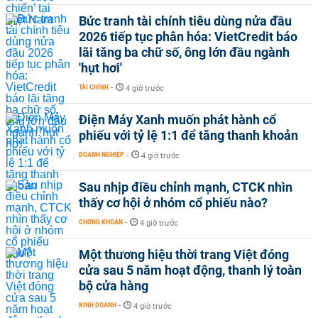
Bức tranh tài chính tiêu dùng nửa đầu
2026 tiếp tục phân hóa: VietCredit báo
lãi tăng ba chữ số, ông lớn đầu ngành
'hụt hơi'
TÀI CHÍNH
-
4 giờ trước
Điện Máy Xanh muốn phát hành cổ
phiếu với tỷ lệ 1:1 để tăng thanh khoản
DOANH NGHIỆP
-
4 giờ trước
Sau nhịp điều chỉnh mạnh, CTCK nhìn
thấy cơ hội ở nhóm cổ phiếu nào?
CHỨNG KHOÁN
-
4 giờ trước
Một thương hiệu thời trang Việt đóng
cửa sau 5 năm hoạt động, thanh lý toàn
bộ cửa hàng
KINH DOANH
-
4 giờ trước