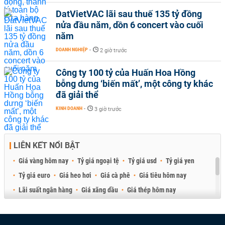
DatVietVAC lãi sau thuế 135 tỷ đồng
nửa đầu năm, dồn 6 concert vào cuối
năm
DOANH NGHIỆP
-
2 giờ trước
Công ty 100 tỷ của Huấn Hoa Hồng
bỗng dưng ‘biến mất’, một công ty khác
đã giải thể
KINH DOANH
-
3 giờ trước
LIÊN KẾT NỔI BẬT
Giá vàng hôm nay
Tỷ giá ngoại tệ
Tỷ giá usd
Tỷ giá yen
Tỷ giá euro
Giá heo hơi
Giá cà phê
Giá tiêu hôm nay
Lãi suất ngân hàng
Giá xăng dầu
Giá thép hôm nay
Giá sầu riêng
Giá thịt heo
Giá gạo
Giá cao su
Best Retail Brokers
Diễn đàn đầu tư Việt Nam 2026