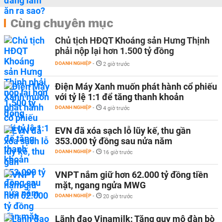
Cùng chuyên mục
Chủ tịch HĐQT Khoáng sản Hưng Thịnh
phải nộp lại hơn 1.500 tỷ đồng
DOANH NGHIỆP
-
2 giờ trước
Điện Máy Xanh muốn phát hành cổ phiếu
với tỷ lệ 1:1 để tăng thanh khoản
DOANH NGHIỆP
-
4 giờ trước
EVN đã xóa sạch lỗ lũy kế, thu gần
353.000 tỷ đồng sau nửa năm
DOANH NGHIỆP
-
16 giờ trước
VNPT nắm giữ hơn 62.000 tỷ đồng tiền
mặt, ngang ngửa MWG
DOANH NGHIỆP
-
20 giờ trước
Lãnh đạo Vinamilk: Tăng quy mô đàn bò