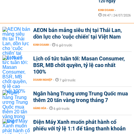
120 ngày
KINH DOANH
-
09:47 | 24/07/2026
AEON bán mảng siêu thị tại Thái Lan,
dồn lực cho ‘cuộc chiến’ tại Việt Nam
KINH DOANH
-
6 giờ trước
Lịch cổ tức tuần tới: Masan Consumer,
BSR, MB chốt quyền, tỷ lệ cao nhất
100%
DOANH NGHIỆP
-
7 giờ trước
Ngân hàng Trung ương Trung Quốc mua
thêm 20 tấn vàng trong tháng 7
HÀNG HÓA
-
6 giờ trước
Điện Máy Xanh muốn phát hành cổ
phiếu với tỷ lệ 1:1 để tăng thanh khoản