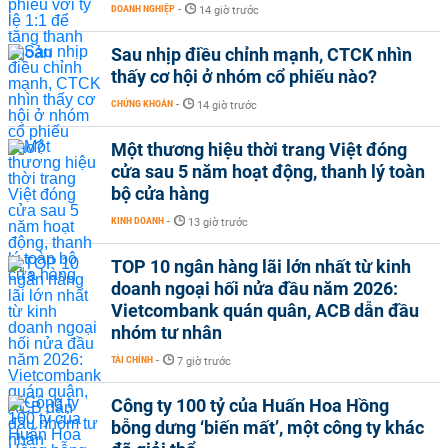
DOANH NGHIỆP
-
14 giờ trước
Sau nhịp điều chỉnh mạnh, CTCK nhìn
thấy cơ hội ở nhóm cổ phiếu nào?
CHỨNG KHOÁN
-
14 giờ trước
Một thương hiệu thời trang Việt đóng
cửa sau 5 năm hoạt động, thanh lý toàn
bộ cửa hàng
KINH DOANH
-
13 giờ trước
TOP 10 ngân hàng lãi lớn nhất từ kinh
doanh ngoại hối nửa đầu năm 2026:
Vietcombank quán quân, ACB dẫn đầu
nhóm tư nhân
TÀI CHÍNH
-
7 giờ trước
Công ty 100 tỷ của Huấn Hoa Hồng
bỗng dưng ‘biến mất’, một công ty khác