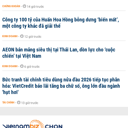
CHỨNG KHOÁN
-
14 giờ trước
Công ty 100 tỷ của Huấn Hoa Hồng bỗng dưng ‘biến mất’,
một công ty khác đã giải thể
KINH DOANH
-
12 giờ trước
AEON bán mảng siêu thị tại Thái Lan, dồn lực cho ‘cuộc
chiến’ tại Việt Nam
KINH DOANH
-
6 giờ trước
Bức tranh tài chính tiêu dùng nửa đầu 2026 tiếp tục phân
hóa: VietCredit báo lãi tăng ba chữ số, ông lớn đầu ngành
'hụt hơi'
TÀI CHÍNH
-
13 giờ trước