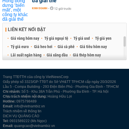
đã giải thể
KINH DOANH
-
12 giờ trước
LIÊN KẾT NỔI BẬT
Giá vàng hôm nay
Tỷ giá ngoại tệ
Tỷ giá usd
Tỷ giá yen
Tỷ giá euro
Giá heo hơi
Giá cà phê
Giá tiêu hôm nay
Lãi suất ngân hàng
Giá xăng dầu
Giá thép hôm nay
Giá sầu riêng
Giá thịt heo
Giá gạo
Giá cao su
Best Retail Brokers
Diễn đàn đầu tư Việt Nam 2026
Trang TTĐTTH của công ty VietNewsCorp
Giấy phép số 3323/GP-TTĐT do Sở VH&TT TP.HCM cấp ngày 20/3/2026
Lầu 5 - Compa Building - 293 Điện Biên Phủ - Phường Gia Định - TP.HCM
Chi nhánh:
Số 5 - Khu 38A Trần Phú - Phường Ba Đình - TP. Hà Nội
Chịu trách nhiệm nội dung:
Hoàng Hữu Lợi
Hotline:
0975798489
Email:
info@vietnambiz.vn
Trách nhiệm về thông tin
DỊCH VỤ QUẢNG CÁO
Tel:
0931589222 (Ms Ngọc)
Email:
quangcao@vietnambiz.vn