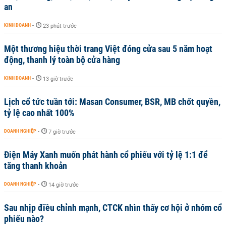
an
KINH DOANH
-
23 phút trước
Một thương hiệu thời trang Việt đóng cửa sau 5 năm hoạt
động, thanh lý toàn bộ cửa hàng
KINH DOANH
-
13 giờ trước
Lịch cổ tức tuần tới: Masan Consumer, BSR, MB chốt quyền,
tỷ lệ cao nhất 100%
DOANH NGHIỆP
-
7 giờ trước
Điện Máy Xanh muốn phát hành cổ phiếu với tỷ lệ 1:1 để
tăng thanh khoản
DOANH NGHIỆP
-
14 giờ trước
Sau nhịp điều chỉnh mạnh, CTCK nhìn thấy cơ hội ở nhóm cổ
phiếu nào?