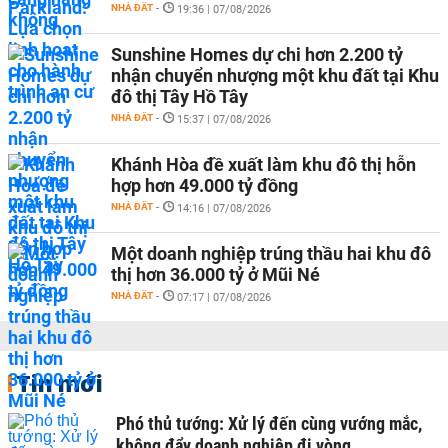
NHÀ ĐẤT
-
19:36 | 07/08/2026
Sunshine Homes dự chi hơn 2.200 tỷ
nhận chuyển nhượng một khu đất tại Khu
đô thị Tây Hồ Tây
NHÀ ĐẤT
-
15:37 | 07/08/2026
Khánh Hòa đề xuất làm khu đô thị hỗn
hợp hơn 49.000 tỷ đồng
NHÀ ĐẤT
-
14:16 | 07/08/2026
Một doanh nghiệp trúng thầu hai khu đô
thị hơn 36.000 tỷ ở Mũi Né
NHÀ ĐẤT
-
07:17 | 07/08/2026
Tin mới
Phó thủ tướng: Xử lý đến cùng vướng mắc,
không đẩy doanh nghiệp đi vòng