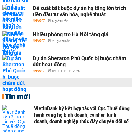
Đề xuất bắt buộc dự án hạ tầng lớn trích
tiền đầu tư văn hóa, nghệ thuật
NHÀ ĐẤT
-
6 giờ trước
Nhiều phòng trọ Hà Nội tăng giá
NHÀ ĐẤT
-
21 giờ trước
Dự án Sheraton Phú Quốc bị buộc chấm
dứt hoạt động
NHÀ ĐẤT
-
09:00 | 08/08/2026
Tin mới
VietinBank ký kết hợp tác với Cục Thuế đồng
hành cùng hộ kinh doanh, cá nhân kinh
doanh, doanh nghiệp thúc đẩy chuyển đổi số