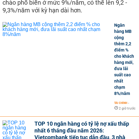
chào phổ biến ở mức 9%/năm, có thể lên 9,2 -
9,3%/năm với kỳ hạn dài hơn.
Ngân
hàng MB
cộng
thêm 2,2
điểm %
cho khách
hàng mới,
đưa lãi
suất cao
nhất
chạm
8%/năm
TÀI CHÍNH
-
2 giờ trước
TOP 10 ngân hàng có tỷ lệ nợ xấu thấp
nhất 6 tháng đầu năm 2026:
Vietcombank tiếp tục dẫn đầu, 3 nhà