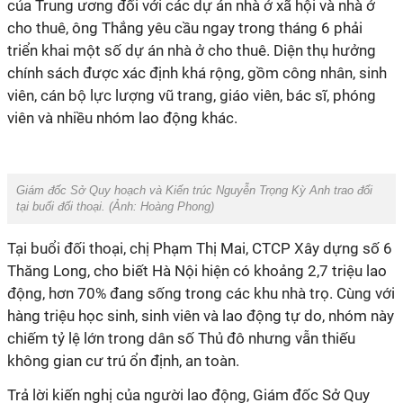
của Trung ương đối với các dự án nhà ở xã hội và nhà ở
cho thuê, ông Thắng yêu cầu ngay trong tháng 6 phải
triển khai một số dự án nhà ở cho thuê. Diện thụ hưởng
chính sách được xác định khá rộng, gồm công nhân, sinh
viên, cán bộ lực lượng vũ trang, giáo viên, bác sĩ, phóng
viên và nhiều nhóm lao động khác.
Giám đốc Sở Quy hoạch và Kiến trúc Nguyễn Trọng Kỳ Anh trao đổi
tại buối đối thoại.
(Ảnh: Hoàng Phong)
Tại buổi đối thoại, chị Phạm Thị Mai, CTCP Xây dựng số 6
Thăng Long, cho biết Hà Nội hiện có khoảng 2,7 triệu lao
động, hơn 70% đang sống trong các khu nhà trọ. Cùng với
hàng triệu học sinh, sinh viên và lao động tự do, nhóm này
chiếm tỷ lệ lớn trong dân số Thủ đô nhưng vẫn thiếu
không gian cư trú ổn định, an toàn.
Trả lời kiến nghị của người lao động, Giám đốc Sở Quy