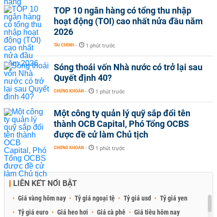
TOP 10 ngân hàng có tổng thu nhập
hoạt động (TOI) cao nhất nửa đầu năm
2026
TÀI CHÍNH
-
1 phút trước
Sóng thoái vốn Nhà nước có trở lại sau
Quyết định 40?
CHỨNG KHOÁN
-
1 phút trước
Một công ty quản lý quỹ sắp đổi tên
thành OCB Capital, Phó Tổng OCBS
được đề cử làm Chủ tịch
CHỨNG KHOÁN
-
1 phút trước
LIÊN KẾT NỔI BẬT
Giá vàng hôm nay
Tỷ giá ngoại tệ
Tỷ giá usd
Tỷ giá yen
Tỷ giá euro
Giá heo hơi
Giá cà phê
Giá tiêu hôm nay