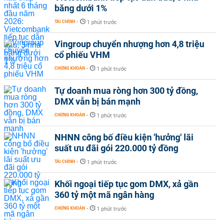
băng dưới 1%
TÀI CHÍNH
-
1 phút trước
Vingroup chuyển nhượng hơn 4,8 triệu
cổ phiếu VHM
CHỨNG KHOÁN
-
1 phút trước
Tự doanh mua ròng hơn 300 tỷ đồng,
DMX vẫn bị bán mạnh
CHỨNG KHOÁN
-
1 phút trước
NHNN công bố điều kiện 'hưởng' lãi
suất ưu đãi gói 220.000 tỷ đồng
TÀI CHÍNH
-
1 phút trước
Khối ngoại tiếp tục gom DMX, xả gần
360 tỷ một mã ngân hàng
CHỨNG KHOÁN
-
1 phút trước