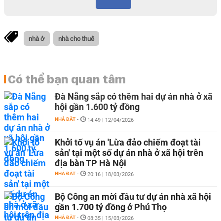
nhà ở
nhà cho thuê
Có thể bạn quan tâm
Đà Nẵng sắp có thêm hai dự án nhà ở xã
hội gần 1.600 tỷ đồng
NHÀ ĐẤT
-
14:49 | 12/04/2026
Khởi tố vụ án 'Lừa đảo chiếm đoạt tài
sản' tại một số dự án nhà ở xã hội trên
địa bàn TP Hà Nội
NHÀ ĐẤT
-
20:16 | 18/03/2026
Bộ Công an mời đầu tư dự án nhà xã hội
gần 1.700 tỷ đồng ở Phú Thọ
NHÀ ĐẤT
-
08:35 | 15/03/2026