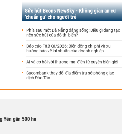
Sức hút Bcons NewSky - Không gian an cư
‘chuẩn gu’ cho người trẻ
Phía sau một Đà Nẵng đáng sống: Điều gì đang tạo
nên sức hút của đô thị biển?
Báo cáo F&B QI/2026: Biến động chi phí và xu
hướng bảo vệ lợi nhuận của doanh nghiệp
AI và cơ hội với thương mại điện tử xuyên biên giới
Sacombank thay đổi địa điểm trụ sở phòng giao
dịch Đào Tấn
g Yên gần 500 ha