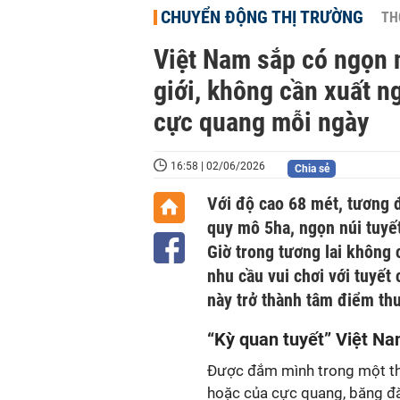
CHUYỂN ĐỘNG THỊ TRƯỜNG
TH
Việt Nam sắp có ngọn n
giới, không cần xuất ng
cực quang mỗi ngày
16:58 | 02/06/2026
Chia sẻ
Với độ cao 68 mét, tương đ
quy mô 5ha, ngọn núi tuyế
Giờ trong tương lai không
nhu cầu vui chơi với tuyết
này trở thành tâm điểm thu
“Kỳ quan tuyết” Việt Na
Được đắm mình trong một th
hoặc của cực quang, băng đă