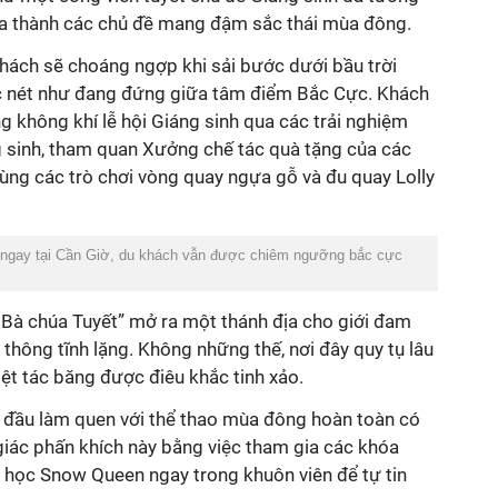
hia thành các chủ đề mang đậm sắc thái mùa đông.
khách sẽ choáng ngợp khi sải bước dưới bầu trời
ắc nét như đang đứng giữa tâm điểm Bắc Cực. Khách
 không khí lễ hội Giáng sinh qua các trải nghiệm
 sinh, tham quan Xưởng chế tác quà tặng của các
 cùng các trò chơi vòng quay ngựa gỗ và đu quay Lolly
 ngay tại Cần Giờ, du khách vẫn được chiêm ngưỡng bắc cực
Bà chúa Tuyết” mở ra một thánh địa cho giới đam
hông tĩnh lặng. Không những thế, nơi đây quy tụ lâu
ệt tác băng được điêu khắc tinh xảo.
n đầu làm quen với thể thao mùa đông hoàn toàn có
iác phấn khích này bằng việc tham gia các khóa
g học Snow Queen ngay trong khuôn viên để tự tin