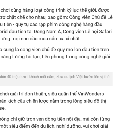
chơi cùng hàng loạt công trình kỷ lục thế giới, được
 trợ chặt chẽ cho nhau, bao gồm: Công viên Chủ đề Lễ
ầu tiên - quy tụ các rạp phim công nghệ hàng đầu
brid đầu tiên tại Đông Nam Á, Công viên Lễ hội Safari
p ứng mọi nhu cầu mua sắm xa xỉ nhất.
 cũng là công viên chủ đề quy mô lớn đầu tiên trên
năng lượng tái tạo, tiên phong trong công nghệ giải
ón 40 triệu lượt khách mỗi năm, đưa du lịch Việt bước lên vị thế
chơi giải trí đơn thuần, siêu quần thể VinWonders
hân kích cầu chiến lược nằm trong lòng siêu đô thị
se.
hông chỉ giữ trọn vẹn dòng tiền nội địa, mà còn từng
ột siêu điểm đến du lịch, nghỉ dưỡng, vui chơi giải