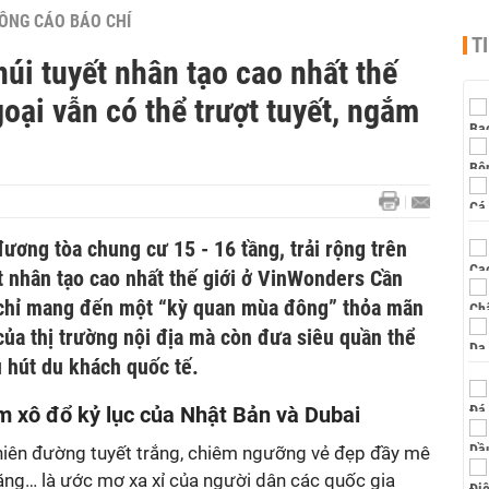
ÔNG CÁO BÁO CHÍ
T
úi tuyết nhân tạo cao nhất thế
oại vẫn có thể trượt tuyết, ngắm
ương tòa chung cư 15 - 16 tầng, trải rộng trên
t nhân tạo cao nhất thế giới ở VinWonders Cần
 chỉ mang đến một “kỳ quan mùa đông” thỏa mãn
 của thị trường nội địa mà còn đưa siêu quần thể
 hút du khách quốc tế.
m xô đổ kỷ lục của Nhật Bản và Dubai
iên đường tuyết trắng, chiêm ngưỡng vẻ đẹp đầy mê
ng… là ước mơ xa xỉ của người dân các quốc gia