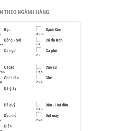
IN THEO NGÀNH HÀNG
Bạc
Bạch Kim
Bông - Sợi
Cá da trơn
Cá ngừ
Cà phê
Cacao
Cao su
Chất dẻo
Chè
Da giày
Đá quý
Dầu - Hạt dầu
Dầu mỏ
Dệt may
Điện