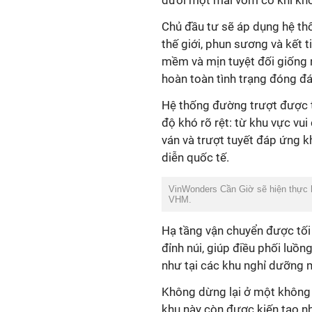
dưới một mái vòm cơ khí khổ
Chủ đầu tư sẽ áp dụng hệ thố
thế giới, phun sương và kết t
mềm và mịn tuyệt đối giống n
hoàn toàn tình trạng đóng đ
Hệ thống đường trượt được t
độ khó rõ rệt: từ khu vực vu
ván và trượt tuyết đáp ứng k
diễn quốc tế.
VinWonders Cần Giờ sẽ hiện thực h
VHM.
Hạ tầng vận chuyển được tối 
đỉnh núi, giúp điều phối luồ
như tại các khu nghỉ dưỡng 
Không dừng lại ở một không 
khu này còn được kiến tạo n