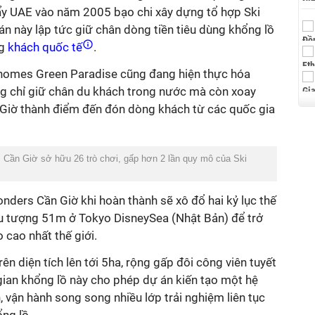
 đẩy UAE vào năm 2005 bạo chi xây dựng tổ hợp Ski
n này lập tức giữ chân dòng tiền tiêu dùng khổng lồ
g
khách quốc tế
.
nhomes Green Paradise cũng đang hiện thực hóa
ng chỉ giữ chân du khách trong nước mà còn xoay
n Giờ thành điểm đến đón dòng khách từ các quốc gia
 Cần Giờ sở hữu 26 trò chơi, gấp hơn 2 lần quy mô của Ski
ders Cần Giờ khi hoàn thành sẽ xô đổ hai kỷ lục thế
iểu tượng 51m ở Tokyo DisneySea (Nhật Bản) để trở
 cao nhất thế giới.
rên diện tích lên tới 5ha, rộng gấp đôi công viên tuyết
gian khổng lồ này cho phép dự án kiến tạo một hệ
, vận hành song song nhiều lớp trải nghiệm liên tục