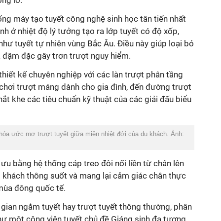
ng lồ.
ng máy tạo tuyết công nghệ sinh học tân tiến nhất
inh ở nhiệt độ lý tưởng tạo ra lớp tuyết có độ xốp,
hư tuyết tự nhiên vùng Bắc Âu. Điều này giúp loại bỏ
á đậm đặc gây trơn trượt nguy hiểm.
hiết kế chuyên nghiệp với các làn trượt phân tầng
i chơi trượt máng dành cho gia đình, đến đường trượt
hắt khe các tiêu chuẩn kỹ thuật của các giải đấu biểu
óa ước mơ trượt tuyết giữa miền nhiệt đới của du khách. Ảnh:
ưu bằng hệ thống cáp treo đôi nối liền từ chân lên
ng khách thông suốt và mang lại cảm giác chân thực
mùa đông quốc tế.
gian ngắm tuyết hay trượt tuyết thông thường, phân
hư một công viên tuyết chủ đề Giáng sinh đa tương