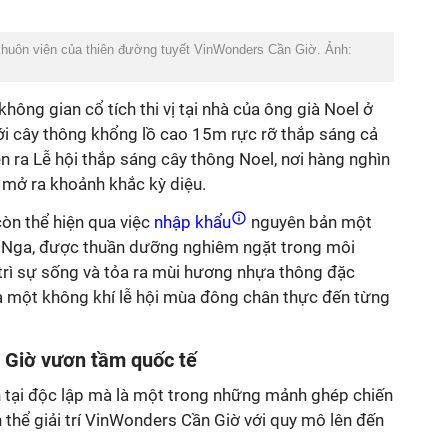
khuôn viên của thiên đường tuyết VinWonders Cần Giờ. Ảnh:
 không gian cổ tích thi vị tại nhà của ông già Noel ở
ới cây thông khổng lồ cao 15m rực rỡ thắp sáng cả
n ra Lễ hội thắp sáng cây thông Noel, nơi hàng nghìn
 mở ra khoảnh khắc kỳ diệu.
òn thể hiện qua việc
nhập khẩu
nguyên bản một
c Nga, được thuần dưỡng nghiêm ngặt trong môi
 trì sự sống và tỏa ra mùi hương nhựa thông đặc
ra một không khí lễ hội mùa đông chân thực đến từng
 Giờ vươn tầm quốc tế
 tại độc lập mà là một trong những mảnh ghép chiến
 thể giải trí VinWonders Cần Giờ với quy mô lên đến