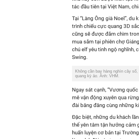
tác đầu tiên tại Việt Nam, c
Tại “Làng Ông già Noel”, du 
trình chiếu cực quang 3D s
cũng sẽ được đắm chìm trong
mua sắm tại phiên chợ Giáng
chú elf yêu tinh ngộ nghĩnh,
Swing.
Không cần bay hàng nghìn cây số,
quang kỳ ảo. Ảnh: VHM.
Ngay sát cạnh, “Vương quốc 
mê vận động xuyên qua rừng t
đài băng đăng cùng những ki
Đặc biệt, những du khách lầ
thể yên tâm tận hưởng cảm g
huấn luyện cơ bản tại Trườn