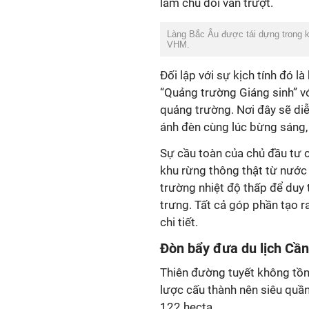
làm chủ đôi ván trượt.
Làng Bắc Âu được tái dựng trong 
VHM.
Đối lập với sự kịch tính đó là
“Quảng trường Giáng sinh” v
quảng trường. Nơi đây sẽ diễ
ánh đèn cùng lúc bừng sáng,
Sự cầu toàn của chủ đầu tư c
khu rừng thông thật từ nướ
trường nhiệt độ thấp để duy
trưng. Tất cả góp phần tạo 
chi tiết.
Đòn bẩy đưa du lịch Cần
Thiên đường tuyết không tồn
lược cấu thành nên siêu quần
122 hecta.