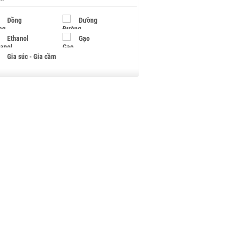
Đồng
Đường
Ethanol
Gạo
Gia súc - Gia cầm
Giấy
Gỗ
Hạt điều
Hồ tiêu - Hạt tiêu
Khí đốt
Kim loại khác
Mắc ca
Muối
Ngũ cốc
Nhựa - Hạt nhựa
Palladium
Phân bón